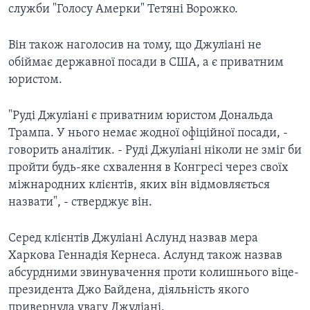
служби "Голосу Амерки" Тетяні Ворожко.
Він також наголосив на тому, що Джуліані не
обіймає державної посади в США, а є приватним
юристом.
"Руді Джуліані є приватним юристом Дональда
Трампа. У нього немає жодної офіційної посади, -
говорить аналітик. - Руді Джуліані ніколи не зміг би
пройти будь-яке схвалення в Конгресі через своїх
міжнародних клієнтів, яких він відмовляється
назвати", - стверджує він.
Серед клієнтів Джуліані Аслунд назвав мера
Харкова Геннадія Кернеса. Аслунд також назвав
абсурдними звинувачення проти колишнього віце-
президента Джо Байдена, діяльність якого
привернула увагу Джуліані.