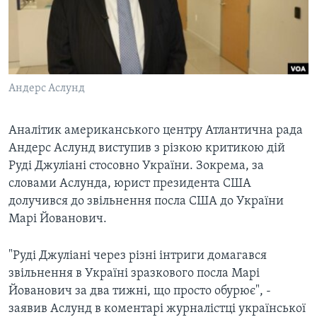
ВІДЕО
СУСПІЛЬСТВО
ТЕЛЕПРОГРАМИ
ЕКОНОМІКА
ENGLISH
ЧАС-TIME
ІСТОРІЇ УСПІХУ УКРАЇНЦІВ
БРИФІНГ ГОЛОСУ АМЕРИКИ
Андерс Аслунд
Learning English
СТУДІЯ ВАШИНГТОН
МИ В СОЦМЕРЕЖАХ
ВІКНО В АМЕРИКУ
Аналітик американського центру Атлантична рада
Андерс Аслунд виступив з різкою критикою дій
ПРАЙМ-ТАЙМ
Руді Джуліані стосовно України. Зокрема, за
ПОГЛЯД З ВАШИНГТОНА
словами Аслунда, юрист президента США
Мови
долучився до звільнення посла США до України
Марі Йованович.
"Руді Джуліані через різні інтриги домагався
звільнення в Україні зразкового посла Марі
Йованович за два тижні, що просто обурює", -
заявив Аслунд в коментарі журналістці української