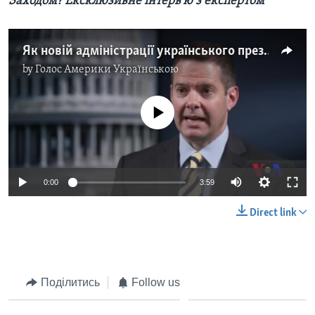
Заходом? Ексклюзивне інтерв'ю з експертом
Як новій адміністрації українського президента будувати відносини з Заходом? Ексклюзивне інтерв'ю з експертом. Відео
by
Голос Америки Українською
No media source currently available
0:00
3:59
Direct link
Поділитись
Follow us