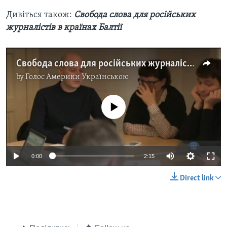
Дивіться також:
Свобода слова для російських
журналістів в країнах Балтії
Свобода слова для російських журналістів в країнах Балтії. Відео
by
Голос Америки Українською
No media source currently available
0:00
2:15
Direct link