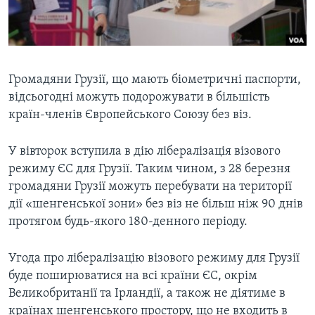
ВІДЕО
СУСПІЛЬСТВО
ТЕЛЕПРОГРАМИ
ЕКОНОМІКА
ENGLISH
ЧАС-TIME
ІСТОРІЇ УСПІХУ УКРАЇНЦІВ
БРИФІНГ ГОЛОСУ АМЕРИКИ
Громадяни Грузії, що мають біометричні паспорти,
Learning English
відсьогодні можуть подорожувати в більшість
СТУДІЯ ВАШИНГТОН
країн-членів Європейського Союзу без віз.
МИ В СОЦМЕРЕЖАХ
ВІКНО В АМЕРИКУ
У вівторок вступила в дію лібералізація візового
ПРАЙМ-ТАЙМ
режиму ЄС для Грузії. Таким чином, з 28 березня
ПОГЛЯД З ВАШИНГТОНА
громадяни Грузії можуть перебувати на території
Мови
дії «шенгенської зони» без віз не більш ніж 90 днів
протягом будь-якого 180-денного періоду.
Угода про лібералізацію візового режиму для Грузії
буде поширюватися на всі країни ЄС, окрім
Великобританії та Ірландії, а також не діятиме в
країнах шенгенського простору, що не входить в