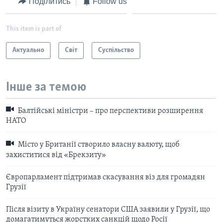
Поділитись
Follow us
This item is part of
Актуально
Світ
Суспільство
Інше за темою
Балтійські міністри – про перспективи розширення
НАТО
Місто у Британії створило власну валюту, щоб
захиститися від «Брекзиту»
Європарламент підтримав скасування віз для громадян
Грузії
Після візиту в Україну сенатори США заявили у Грузії, що
домагатимуться жорстких санкцій щодо Росії