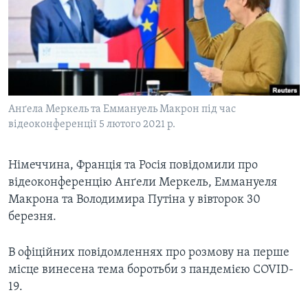
ВІДЕО
СУСПІЛЬСТВО
ТЕЛЕПРОГРАМИ
ЕКОНОМІКА
ENGLISH
ЧАС-TIME
ІСТОРІЇ УСПІХУ УКРАЇНЦІВ
БРИФІНГ ГОЛОСУ АМЕРИКИ
Learning English
СТУДІЯ ВАШИНГТОН
Анґела Меркель та Еммануель Макрон під час
МИ В СОЦМЕРЕЖАХ
відеоконференції 5 лютого 2021 р.
ВІКНО В АМЕРИКУ
ПРАЙМ-ТАЙМ
Німеччина, Франція та Росія повідомили про
ПОГЛЯД З ВАШИНГТОНА
відеоконференцію Анґели Меркель, Еммануеля
Мови
Макрона та Володимира Путіна у вівторок 30
березня.
В офіційних повідомленнях про розмову на перше
місце винесена тема боротьби з пандемією COVID-
19.