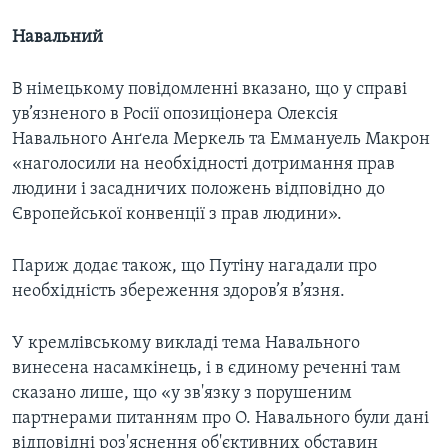
Навальний
В німецькому повідомленні вказано, що у справі
ув’язненого в Росії опозиціонера Олексія
Навального Анґела Меркель та Еммануель Макрон
«наголосили на необхідності дотримання прав
людини і засадничих положень відповідно до
Європейської конвенції з прав людини».
Париж додає також, що Путіну нагадали про
необхідність збереження здоров’я в’язня.
У кремлівському викладі тема Навального
винесена насамкінець, і в єдиному реченні там
сказано лише, що «у зв'язку з порушеним
партнерами питанням про О. Навального були дані
відповідні роз'яснення об'єктивних обставин