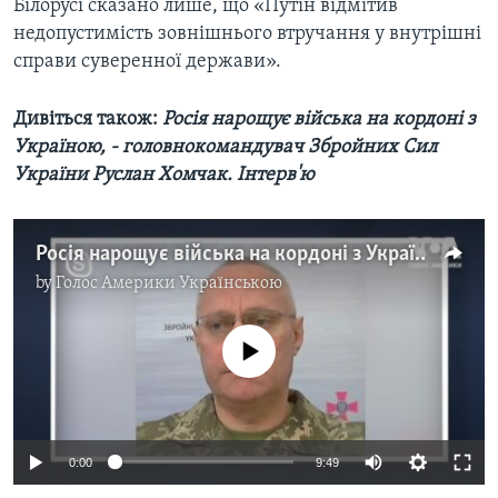
Білорусі сказано лише, що «Путін відмітив
недопустимість зовнішнього втручання у внутрішні
справи суверенної держави».
Дивіться також:
Росія нарощує війська на кордоні з
Україною, - головнокомандувач Збройних Сил
України Руслан Хомчак. Інтерв'ю
Росія нарощує війська на кордоні з Україною, - головнокомандувач Збройних Сил України Руслан Хомчак. Інтерв'ю
by
Голос Америки Українською
No media source currently available
0:00
9:49