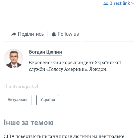
Direct link
Поділитись
Follow us
Богдан Цюпин
Європейський кореспондент Української
служби «Голосу Америки». Лондон.
This item is part of
Актуально
Україна
Інше за темою
США повертають питання прав людини на центральне