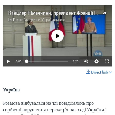
Канцлер Німеччини, президент Франції і президент Росії провели тристоронню відео конференцію: подробиці. Відео
by
Голос Америки Українською
No media source currently available
0:00
1:23
Direct link
Україна
Розмова відбувалася на тлі повідомлень про
серйозні порушення перемир’я на сході України і