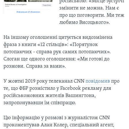
російською: «Місце зустрічі
змінити не можна. Нам є
про що поговорити. Ми теж
любимо Висоцького».
На іншому оголошенні цитується видозмінена
фраза з книги «12 стільців»: «Порятунок
потопаючих - справа рук самих потопаючих».
Слоган ще одного оголошення: «Ми готові до
розмови. Справа за вами».
У жовтні 2019 року телеканал CNN
повідомив
про
те, що ФБР розмістило у Facebook рекламу для
російськомовних жителів Вашингтона,
запропонувавши їм співпрацю.
Цю інформацію у розмові з журналістом CNN
прокоментував Алан Колер, спеціальний агент,