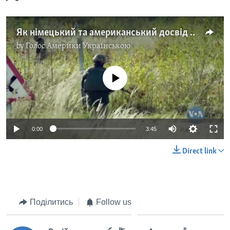
Як німецький та американський досвід допомоги ветеранам може стати в нагоді українській владі. Відео
by
Голос Америки Українською
No media source currently available
0:00
3:45
Direct link
Поділитись
Follow us