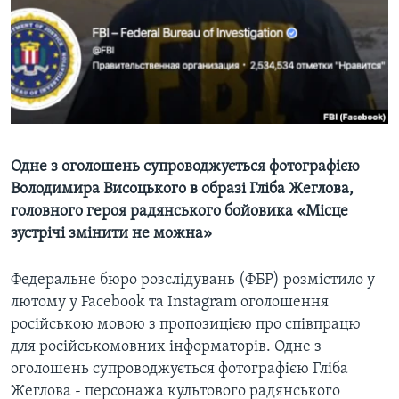
ВІДЕО
СУСПІЛЬСТВО
ТЕЛЕПРОГРАМИ
ЕКОНОМІКА
ENGLISH
ЧАС-TIME
ІСТОРІЇ УСПІХУ УКРАЇНЦІВ
БРИФІНГ ГОЛОСУ АМЕРИКИ
Learning English
СТУДІЯ ВАШИНГТОН
МИ В СОЦМЕРЕЖАХ
ВІКНО В АМЕРИКУ
Одне з оголошень супроводжується фотографією
Володимира Висоцького в образі Гліба Жеглова,
ПРАЙМ-ТАЙМ
головного героя радянського бойовика «Місце
ПОГЛЯД З ВАШИНГТОНА
зустрічі змінити не можна»
Мови
Федеральне бюро розслідувань (ФБР) розмістило у
лютому у Facebook та Instagram оголошення
російською мовою з пропозицією про співпрацю
для російськомовних інформаторів. Одне з
оголошень супроводжується фотографією Гліба
Жеглова - персонажа культового радянського