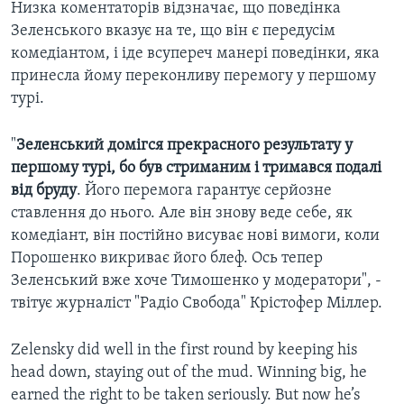
Низка коментаторів відзначає, що поведінка
Зеленського вказує на те, що він є передусім
комедіантом, і іде всупереч манері поведінки, яка
принесла йому переконливу перемогу у першому
турі.
"
Зеленський домігся прекрасного результату у
першому турі, бо був стриманим і тримався подалі
від бруду
. Його перемога гарантує серйозне
ставлення до нього. Але він знову веде себе, як
комедіант, він постійно висуває нові вимоги, коли
Порошенко викриває його блеф. Ось тепер
Зеленський вже хоче Тимошенко у модератори", -
твітує журналіст "Радіо Свобода" Крістофер Міллер.
Zelensky did well in the first round by keeping his
head down, staying out of the mud. Winning big, he
earned the right to be taken seriously. But now he’s