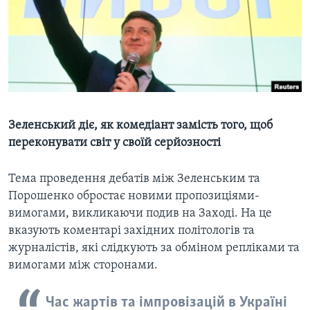
ВІДЕО
СУСПІЛЬСТВО
ТЕЛЕПРОГРАМИ
ЕКОНОМІКА
ENGLISH
ЧАС-TIME
ІСТОРІЇ УСПІХУ УКРАЇНЦІВ
БРИФІНГ ГОЛОСУ АМЕРИКИ
Learning English
СТУДІЯ ВАШИНГТОН
Зеленський діє, як комедіант замість того, щоб
МИ В СОЦМЕРЕЖАХ
ВІКНО В АМЕРИКУ
переконувати світ у своїй серйозності
ПРАЙМ-ТАЙМ
ПОГЛЯД З ВАШИНГТОНА
Тема проведення дебатів між Зеленським та
Мови
Порошенко обростає новими пропозиціями-
вимогами, викликаючи подив на Заході. На це
вказують коментарі західних політологів та
журналістів, які слідкують за обміном репліками та
вимогами між сторонами.
Час жартів та імпровізацій в Україні