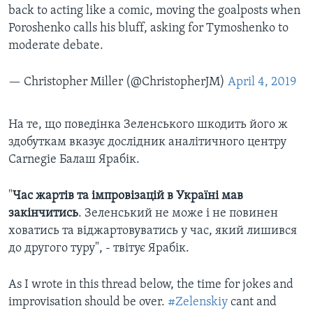
back to acting like a comic, moving the goalposts when
Poroshenko calls his bluff, asking for Tymoshenko to
moderate debate.
— Christopher Miller (@ChristopherJM)
April 4, 2019
На те, що поведінка Зеленського шкодить його ж
здобуткам вказує дослідник аналітичного центру
Carnegie Балаш Ярабік.
"
Час жартів та імпровізацій в Україні мав
закінчитись
. Зеленський не може і не повинен
ховатись та віджартовуватись у час, який лишився
до другого туру", - твітує Ярабік.
As I wrote in this thread below, the time for jokes and
improvisation should be over.
#Zelenskiy
cant and