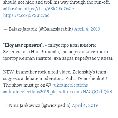
should not hide and troll his way through the run-off.
#Ukraine
https://t.co/6SkCEdOsCe
https://t.co/j5PSuic7ac
— Balazs Jarabik (@BalazsJarabik)
April 4, 2019
"
Шоу має тривати
", - твітує про нові вимоги
Зеленського Ніна Янковіч, експерт аналітичного
центру Kennan Insitute, яка зараз перебуває у Києві.
NEW: in another rock n roll video, Zelenskiy’s team
suggests a debate moderator....Yulia Tymoshenko!!!
The show must go on 🤯
#ukraineelections
#ukraineelections2019
pic.twitter.com/NAGQOxbQbB
— Nina Jankowicz (@wiczipedia)
April 4, 2019