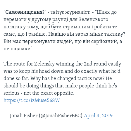
"
Самознищення
?" - твітує журналіст. - "Шлях до
перемоги у другому раунді для Зеленського
полягав у тому, щоб бути стриманим і робити те
саме, що і раніше. Навіщо він зараз міняє тактику?
Він має переконувати людей, що він серйозний, а
не навпаки".
The route for Zelensky winning the 2nd round easily
was to keep his head down and do exactly what he'd
done so far. Why has he changed tactics now? He
should be doing things that make people think he's
serious - not the exact opposite.
https://t.co/izMuse568W
— Jonah Fisher (@JonahFisherBBC)
April 4, 2019