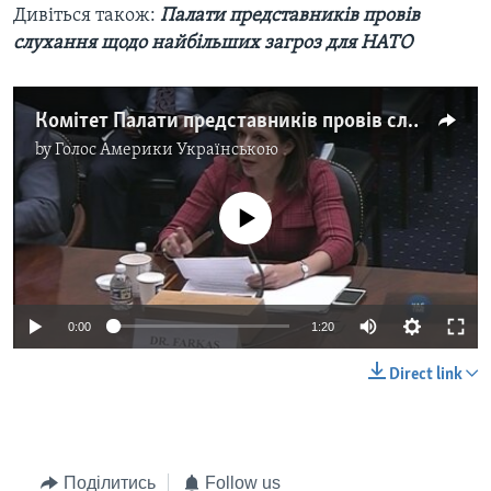
Дивіться також:
Палати представників провів
слухання щодо найбільших загроз для НАТО
Комітет Палати представників провів слухання щодо найбільших загроз для НАТО. Відео
by
Голос Америки Українською
No media source currently available
0:00
1:20
Direct link
Поділитись
Follow us