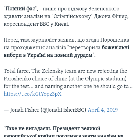
"
Повний фас
", - пише про відмову Зеленського
здавати аналізи на "Олімпійському" Джона Фішер,
кореспондент BBC у Києві.
Перед тим журналіст заявив, що згода Порошенка
на проходження аналізів "перетворила
божевільні
вибори в Україні на повний дурдом
".
Total farce. The Zelensky team are now rejecting the
Poroshenko choice of clinic (at the Olympic stadium)
for the test... and naming another one he should go to...
https://t.co/kGtYopz3pX
— Jonah Fisher (@JonahFisherBBC)
April 4, 2019
"
Таке не вигадаєш. Президент великої
європейської країни погодився здати аналізи на