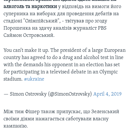
алкоголь та наркотики
у відповідь на вимоги його
суперника на виборах для проведення дебатів на
стадіоні "Олімпійський", - твітував про згоду
Порошенка на здачу аналізів журналіст PBS
Саймон Островський.
You can’t make it up. The president of a large European
country has agreed to do a drug and alcohol test in line
with the demands his opponent in an election has set
for participating in a televised debate in an Olympic
stadium.
#ukraine
— Simon Ostrovsky (@SimonOstrovsky)
April 4, 2019
Між тим Фішер також припускає, що Зеленський
своїми діями намагається саботували власну
кампанію.