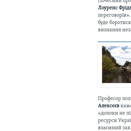
Почесний про
Лоуренс Фрід
переговорів».
буде боротися
визнання нез
Професор полі
Алексєєв
каже
«допоки не пі
ресурси Укра
взаємний захи