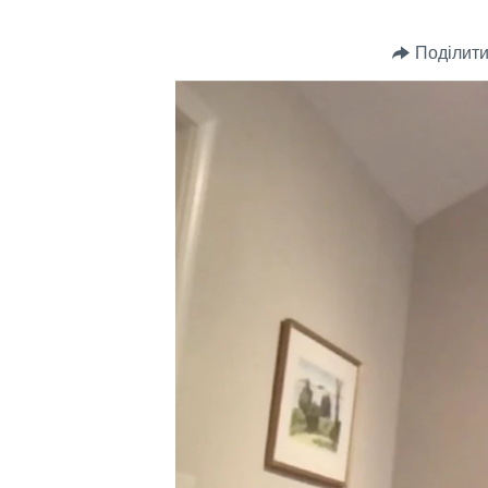
СУСПІЛЬСТВО
ТЕЛЕПРОГРАМИ
ЕКОНОМІКА
Поділити
ENGLISH
ЧАС-TIME
ІСТОРІЇ УСПІХУ УКРАЇНЦІВ
БРИФІНГ ГОЛОСУ АМЕРИКИ
СТУДІЯ ВАШИНГТОН
ВІКНО В АМЕРИКУ
ПРАЙМ-ТАЙМ
ПОГЛЯД З ВАШИНГТОНА