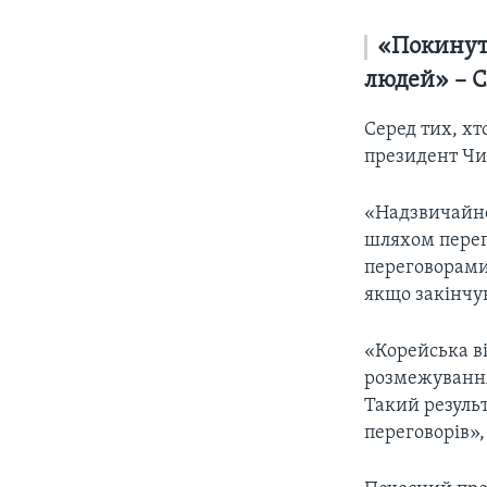
«Покину
людей» – 
Серед тих, хт
президент Чик
«Надзвичайно
шляхом перего
переговорами,
якщо закінчую
«Корейська ві
розмежування
Такий результ
переговорів»,