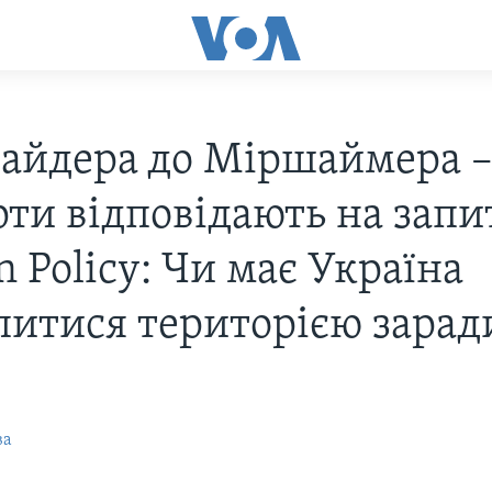
найдера до Міршаймера 
рти відповідають на зап
n Policy: Чи має Україна
питися територією зарад
ва