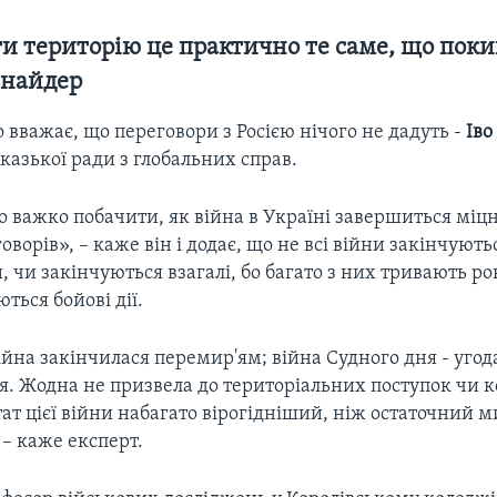
ти
територію це практично те саме, що пок
Снайдер
о вважає, що переговори з Росією нічого не дадуть -
Іво
азької ради з глобальних справ.
 важко побачити, як війна в Україні завершиться мі
ворів», – каже він і додає, що не всі війни закінчую
 чи закінчуються взагалі, бо багато з них тривають ро
ться бойові дії.
йна закінчилася перемир'ям; війна Судного дня - уго
. Жодна не призвела до територіальних поступок чи к
ат цієї війни набагато вірогідніший, ніж остаточний 
 – каже експерт.