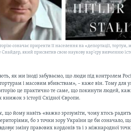
орію означає приректи її населення на «депортації, тортуи, 
е Снайдер, який присвятив свою наукову кар'єру вивченню істо
ють, як ми іноді забуваємо, що люди під контролем Рос
тортурам і масовим вбивствам», – каже він. Тому для у
иторію це практично те саме, що покинути людей, каже
х книжок з історії Східної Європи.
, що йому навіть «важко зрозуміти, чому хтось радить
ериторіями, бо з точки зору України це би означало, щ
вдовує зміну правових кордонів та і з міжнародної точк