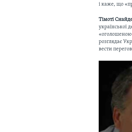
і каже, що «
Тімоті Снайд
української д
«оголошеною в
розглядає Укр
вести перегов