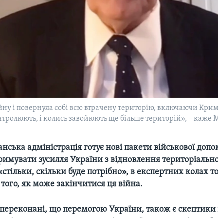
йну і повернула собі всю втрачену територію, включаючи Крим
онтролюють, і колись завойюють ще більше територій», – каже
ська адміністрація готує нові пакети військової допо
тримувати зусилля України з відновлення територіальної
«стільки, скільки буде потрібно», в експертних колах т
 того, як може закінчитися ця війна.
 переконані, що перемогою України, також є скептики 