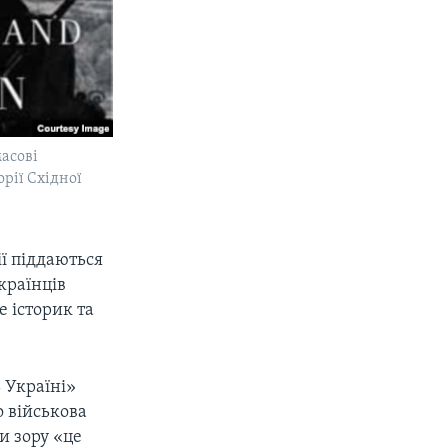
масові
рії Східної
ії піддаються
країнців
 історик та
 Україні»
о військова
и зору «це