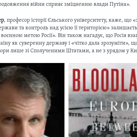
продовження війни сприяє зміцненню влади Путіна».
ер
, професор історії Єльського університету, каже, що
ержави та контроль над усією її територією» залишаєт
оєнною метою Росії». Він також нагадує, що Росія взаг
аїну як суверенну державу і «чітко дала зрозуміти», 
ори лише зі Сполученими Штатами, а не з урядом у Ки