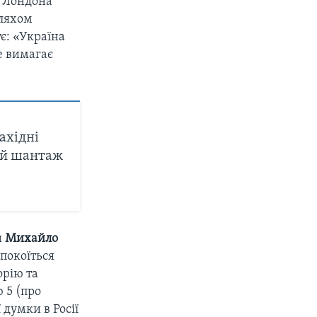
і Лондона
шляхом
ує: «Україна
ще вимагає
ахідні
ий шантаж
и
Михайло
покоїться
орію та
 5 (про
 думки в Росії