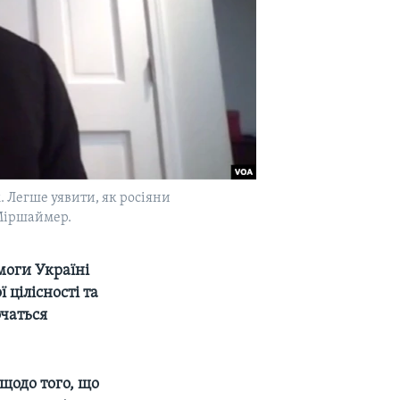
. Легше уявити, як росіяни
 Міршаймер.
моги Україні
 цілісності та
очаться
щодо того, що