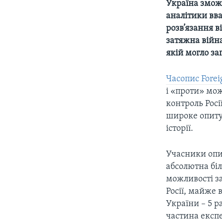
Україна зможе
аналітики вв
розв’язання в
затяжна війна 
якій могло за
Часопис Foreig
і «проти» мож
контроль Росі
широке опитув
історії.
Учасники опит
абсолютна біл
можливості з
Росії, майже 
України – 5 р
частина експе