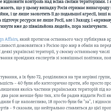
 відновити контроль над всіма своїми територіями. І 
ажають, що у цьому випадку Росія отримає винагороду 
ійни, і це лише заохотить її до подальшої агресії, інші 
підточує ресурси не лише Росії, але і Заходу, і «кривав
гинути вже до півмільйона людей», пора закінчувати.
n Affairs
, який протягом останнього часу публікував 
ливості домовлятися з Росією про мир в обмін на перед
ї деякі українські території, у своєму останньому числі
ання провідних експертів зі зовнішньої політики, полі
ування, а їх було 72, розділилися на три нерівні групи
ьшість – 40 були або категорично проти, або просто пр
алишення якоїсь частини українських територій під к
в два рази менше було тих, хто би радив віддати Росії я
адили б це наполегливо, 18 просто були би "за", і віднос
ртів – 9 сказали, що нейтрально ставляться до цієї проп