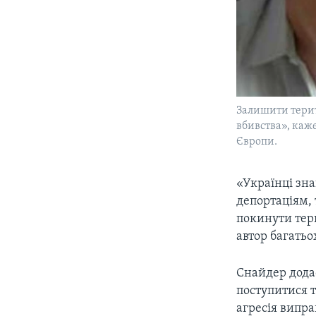
Залишити терит
вбивства», каж
Європи.
«Українці зна
депортаціям, 
покинути тер
автор багатьо
Снайдер додає
поступитися т
агресія випра