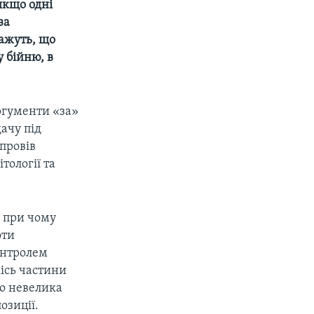
якщо одні
за
кажуть, що
у бійню, в
аргументи «за»
ачу під
 провів
тології та
, при чому
оти
онтролем
кісь частини
но невелика
озиції.