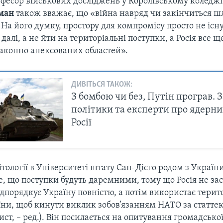
фесор військових досліджень у Королівському коледж
ман
також вважає, що «війна навряд чи закінчиться 
 На його думку, простору для компромісу просто не існ
 далі, а не йти на територіальні поступки, а Росія все 
аконно анексованих областей».
ДИВІТЬСЯ ТАКОЖ:
З бомбою чи без, Путін програв. З
політики та експерти про ядерн
Росії
тології в Університеті штату Сан-Дієго родом з Україн
, що поступки будуть даремними, тому що Росія не зас
дпорядкує Україну повністю, а потім використає терит
їни, щоб кинути виклик зобов’язанням НАТО за статтею
ст, – ред.). Він посилається на опитування громадської