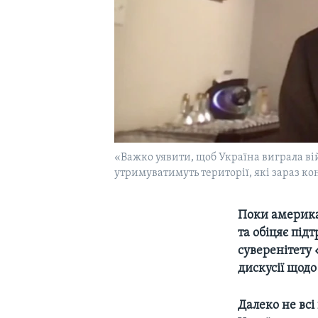
«Важко уявити, щоб Україна виграла ві
утримуватимуть території, які зараз к
Поки американ
та обіцяє під
суверенітету 
дискусії щодо
Далеко не всі