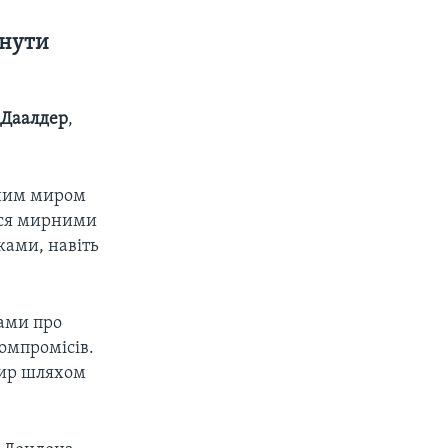
инути
 Даалдер
,
цним миром
ться мирними
ками, навіть
дами про
омпромісів.
мир шляхом