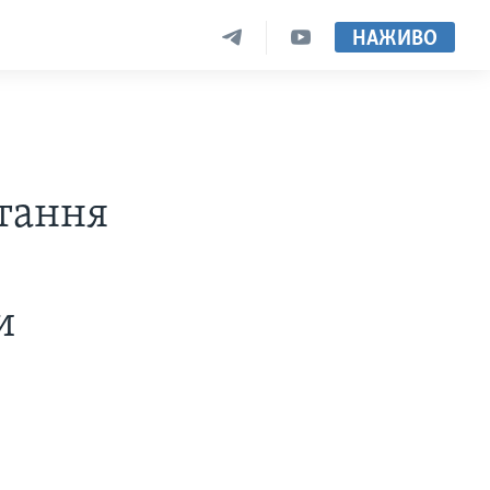
НАЖИВО
–
итання
и