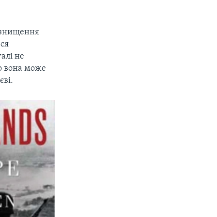
 «знищення
ься
алі не
що вона може
єві.