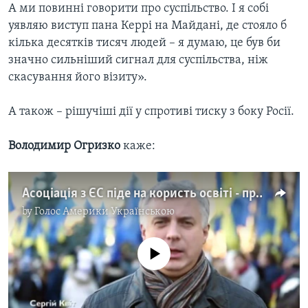
А ми повинні говорити про суспільство. І я собі
уявляю виступ пана Керрі на Майдані, де стояло б
кілька десятків тисяч людей – я думаю, це був би
значно сильніший сигнал для суспільства, ніж
скасування його візиту».
А також – рішучіші дії у спротиві тиску з боку Росії.
Володимир Огризко
каже:
Асоціація з ЄС піде на користь освіті - президент Могилянки
by
Голос Америки Українською
No media source currently available