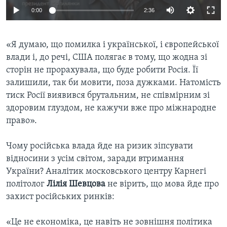
0:00
2:36
«Я думаю, що помилка і української, і європейської
влади і, до речі, США полягає в тому, що жодна зі
сторін не прорахувала, що буде робити Росія. Її
залишили, так би мовити, поза дужками. Натомість
тиск Росії виявився брутальним, не співмірним зі
здоровим глуздом, не кажучи вже про міжнародне
право».
Чому російська влада йде на ризик зіпсувати
відносини з усім світом, заради втримання
України? Аналітик московського центру Карнегі
політолог
Лілія Шевцова
не вірить, що мова йде про
захист російських ринків:
«Це не економіка, це навіть не зовнішня політика