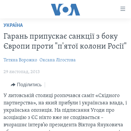
Спеціальні
потреби
Перейти
УКРАЇНА
до
ГОЛОВНА
Гарань припускає санкції з боку
матеріалу
АКТУАЛЬНО
Перейти
Європи проти "п'ятої колони Росії"
АНАЛІТИКА
до
СВІТ
меню
Тетяна Ворожко
Оксана Лігостова
ПОЛІТИКА В США
США
сторінки
29 листопад, 2013
АДМІНІСТРАЦІЯ ПРЕЗИДЕНТА ТРАМПА: ПЕРШІ 100
УКРАЇНА
Перейти
ДНІВ
до
ВІЙНА - ЦЕ ОСОБИСТЕ
Поділитись
Пошуку
УКРАЇНЦІ В АМЕРИЦІ
УКРАЇНЦІ У СВІТІ
У литовській столиці розпочався саміт «Східного
УКРАЇНА
партнерства», на який прибули і українська влада, і
НАУКА
українська опозиція. На підписання Угоди про
ІНТЕРВ'Ю
ЗДОРОВ'Я
асоціацію з ЄС ніхто вже не сподівається –
БОРОТЬБА З ДЕЗІНФОРМАЦІЄЮ
вчорашнє інтерв’ю президента Віктора Януковича
КУЛЬТУРА