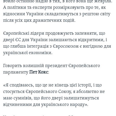
ВІДЕО
вбило останню надію в тих, в кого вона ще жевріла.
СУСПІЛЬСТВО
А політики та експерти розмірковують про те, як
ТЕЛЕПРОГРАМИ
відносини України складатимуться з рештою світу
ЕКОНОМІКА
ENGLISH
ЧАС-TIME
після усіх цих драматичних подій.
ІСТОРІЇ УСПІХУ УКРАЇНЦІВ
БРИФІНГ ГОЛОСУ АМЕРИКИ
Learning English
Європейські лідери продовжують запевняти, що
СТУДІЯ ВАШИНГТОН
двері ЄС для України залишаються відкритими, і
що глибша інтеграція з Євросоюзом є вигідною для
МИ В СОЦМЕРЕЖАХ
ВІКНО В АМЕРИКУ
української економіки.
ПРАЙМ-ТАЙМ
Говорить колишній президент Європейського
ПОГЛЯД З ВАШИНГТОНА
Мови
парламенту
Пет Кокс
:
«Я сподіваюсь, що це не кінець цієї історії, і що
стосується Європейського Союзу, я абсолютно не
маю сумнівів, що його двері залишатимуться
відчиненими для українського народу».