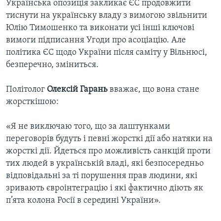
Українська опозиція закликає ЄС продовжити
тиснути на українську владу з вимогою звільнити
Юлію Тимошенко та виконати усі інші ключові
вимоги підписання Угоди про асоціацію. Але
політика ЄС щодо України після саміту у Вільнюсі,
безперечно, зміниться.
Політолог
Олексій Гарань
вважає, що вона стане
жорсткішою:
«Я не виключаю того, що за лаштунками
переговорів будуть і певні жорсткі дії або натяки на
жорсткі дії. Йдеться про можливість санкцій проти
тих людей в українській владі, які безпосередньо
відповідальні за ті порушення прав людини, які
зривають євроінтеграцію і які фактично діють як
п’ята колона Росії в середині України».