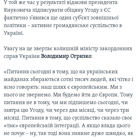
У той же час у результаті відмови президента
Януковича підписувати обіцяну Угоду з ЄС
фактично з’явився ще один суб’єкт зовнішньої
політики – активне громадянське суспільство в
Україні.
Увагу на це звертає колишній міністр закордонних
справ України
Володимир Огризко
:
«Питання сьогодні в тому, що на українських
майданах збираються сотні тисяч людей, які чітко і
ясно говорять: наш шлях є європейським. Ми з
нього не звернемо. Ми будемо йти до Європи. Тому
питання не в тому, чи ми підпишемо сьогодні, чи
завтра цю Угоду, чи через два місяці, чи через три
місяці. Питання в тому, що суспільство сказало своє
«так» європейській інтеграції. А якщо влада цього
не почує – ну, так тоді вона зникне дуже швидко, як