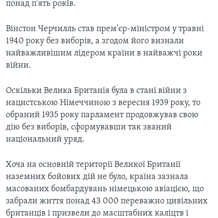
понад п'ять років.
Вінстон Черчилль став прем'єр-міністром у травні
1940 року без виборів, а згодом його визнали
найважливішим лідером країни в найважчі роки
війни.
Оскільки Велика Британія була в стані війни з
нацистською Німеччиною з вересня 1939 року, то
обраний 1935 року парламент продовжував свою
дію без виборів, сформувавши так званий
національний уряд.
Хоча на основній території Великої Британії
наземних бойових дій не було, країна зазнала
масованих бомбардувань німецькою авіацією, що
забрали життя понад 43 000 переважно цивільних
британців і призвели до масштабних каліцтв і