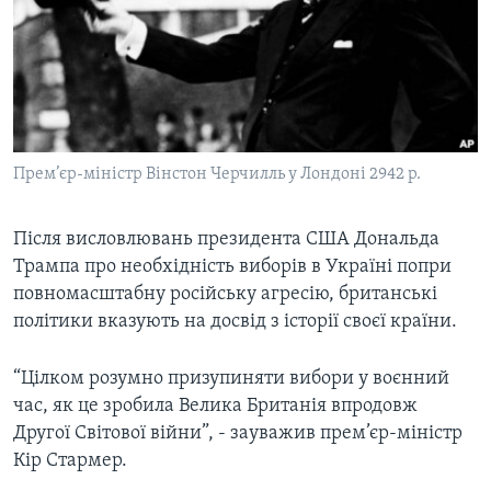
ВІДЕО
СУСПІЛЬСТВО
ТЕЛЕПРОГРАМИ
ЕКОНОМІКА
ENGLISH
ЧАС-TIME
ІСТОРІЇ УСПІХУ УКРАЇНЦІВ
БРИФІНГ ГОЛОСУ АМЕРИКИ
Learning English
СТУДІЯ ВАШИНГТОН
Прем’єр-міністр Вінстон Черчилль у Лондоні 2942 р.
МИ В СОЦМЕРЕЖАХ
ВІКНО В АМЕРИКУ
Після висловлювань президента США Дональда
ПРАЙМ-ТАЙМ
Трампа про необхідність виборів в Україні попри
ПОГЛЯД З ВАШИНГТОНА
повномасштабну російську агресію, британські
Мови
політики вказують на досвід з історії своєї країни.
“Цілком розумно призупиняти вибори у воєнний
час, як це зробила Велика Британія впродовж
Другої Світової війни”, - зауважив прем’єр-міністр
Кір Стармер.