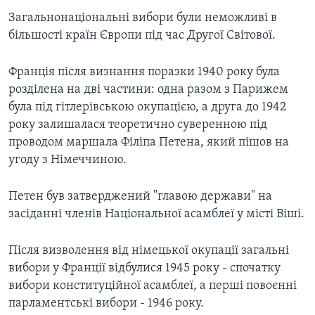
Загальнонаціональні вибори були неможливі в
більшості країн Європи під час Другої Світової.
Франція після визнання поразки 1940 року була
розділена на дві частини: одна разом з Парижем
була під гітлерівською окупацією, а друга до 1942
року залишалася теоретично суверенною під
проводом маршала Філіпа Петена, який пішов на
угоду з Німеччиною.
Петен був затверджений "главою держави" на
засіданні членів Національної асамблеї у місті Віші.
Після визволення від німецької окупації загальні
вибори у Франції відбулися 1945 року - спочатку
вибори конституційної асамблеї, а перші повоєнні
парламентські вибори - 1946 року.