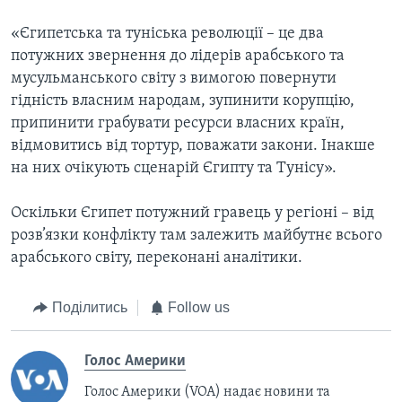
«Єгипетська та туніська революції – це два
потужних звернення до лідерів арабського та
мусульманського світу з вимогою повернути
гідність власним народам, зупинити корупцію,
припинити грабувати ресурси власних країн,
відмовитись від тортур, поважати закони. Інакше
на них очікують сценарій Єгипту та Тунісу».
Оскільки Єгипет потужний гравець у регіоні – від
розв’язки конфлікту там залежить майбутнє всього
арабського світу, переконані аналітики.
Поділитись
Follow us
Голос Америки
Голос Америки (VOA) надає новини та