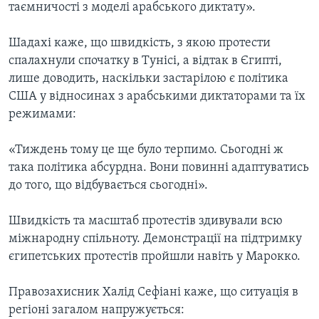
таємничості з моделі арабського диктату».
Шадахі каже, що швидкість, з якою протести
спалахнули спочатку в Тунісі, а відтак в Єгипті,
лише доводить, наскільки застарілою є політика
США у відносинах з арабськими диктаторами та їх
режимами:
«Тиждень тому це ще було терпимо. Сьогодні ж
така політика абсурдна. Вони повинні адаптуватись
до того, що відбувається сьогодні».
Швидкість та масштаб протестів здивували всю
міжнародну спільноту. Демонстрації на підтримку
єгипетських протестів пройшли навіть у Марокко.
Правозахисник Халід Сефіані каже, що ситуація в
регіоні загалом напружується: