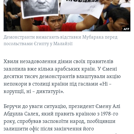
ВІДЕО
СУСПІЛЬСТВО
ТЕЛЕПРОГРАМИ
ЕКОНОМІКА
ENGLISH
ЧАС-TIME
ІСТОРІЇ УСПІХУ УКРАЇНЦІВ
БРИФІНГ ГОЛОСУ АМЕРИКИ
Демонстранти вимагають відставки Мубарака перед
Learning English
СТУДІЯ ВАШИНГТОН
посольствами Єгипту у Малайзії
МИ В СОЦМЕРЕЖАХ
ВІКНО В АМЕРИКУ
Хвиля незадоволення діями своїх правителів
ПРАЙМ-ТАЙМ
захопила вже кілька арабських країн. У Ємені
ПОГЛЯД З ВАШИНГТОНА
десятки тисяч демонстрантів влаштували акцію
Мови
непокори в столиці країни під гаслами «Ні –
корупції, ні – диктатурі».
Беручи до уваги ситуацію, президент Ємену Алі
Абдулла Салех, який править країною з 1978-го
року, спробував заспокоїти народ, пообіцявши
залишити офіс після закінчення його