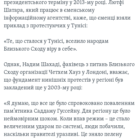
президентського терміну у 2013-му році. Лютфі
Шатара, який працює в єменському
інформаційному агентстві, каже, що єменці взяли
приклад з протестуючих у Тунісі:
«Те, що сталося у Тунісі, вселило народам
Близького Сходу віру в себе».
Однак, Надим Шахаді, фахівець з питань Близького
Сходу організації Четхем Хауз у Лондоні, вважає,
що фундамент нинішніх протестів у регіоні був
закладений ще у 2003-му році:
«Я думаю, що все це було спровоковано поваленням
пам’ятника Саддаму Гуссейну. Для регіону це було
неймовірним шоком. Коли впав режим – це стало
величезним ударом по системі, люди побачили,
наскільки правителі уразливі. Це зняло пелену