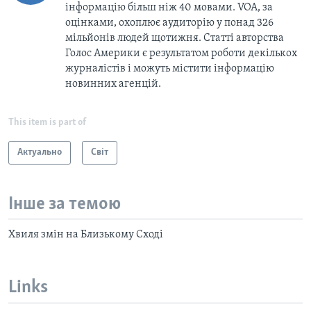
інформацію більш ніж 40 мовами. VOA, за
оцінками, охоплює аудиторію у понад 326
мільйонів людей щотижня. Статті авторства
Голос Америки є результатом роботи декількох
журналістів і можуть містити інформацію
новинних агенцій.
This item is part of
Актуально
Світ
Інше за темою
Хвиля змін на Близькому Сході
Links