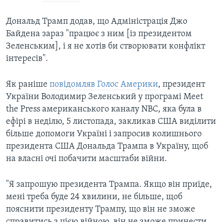
Дональд Трамп додав, що Адміністрація Джо
Байдена зараз "працює з ним [із президентом
Зеленським], і я не хотів би створювати конфлікт
інтересів".
Як раніше
повідомляв Голос Америки
, президент
України Володимир Зеленський у програмі Meet
the Press американського каналу NBC, яка була в
ефірі в неділю, 5 листопада, закликав США виділити
більше допомоги Україні і запросив колишнього
президента США Дональда Трампа в Україну, щоб
на власні очі побачити масштаби війни.
"Я запрошую президента Трампа. Якщо він приїде,
мені треба буде 24 хвилини, не більше, щоб
пояснити президенту Трампу, що він не зможе
справитись з цією війною, він не зможе принести