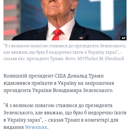
ВІДЕО
СУСПІЛЬСТВО
ТЕЛЕПРОГРАМИ
ЕКОНОМІКА
ENGLISH
ЧАС-TIME
ІСТОРІЇ УСПІХУ УКРАЇНЦІВ
БРИФІНГ ГОЛОСУ АМЕРИКИ
Learning English
СТУДІЯ ВАШИНГТОН
"Я з великою повагою ставлюся до президента Зеленського,
МИ В СОЦМЕРЕЖАХ
але вважаю, що було б недоречно їхати в Україну зараз", –
ВІКНО В АМЕРИКУ
сказав екс-президент Трамп. Фото: AP/Phelan M. Ebenhack
ПРАЙМ-ТАЙМ
ПОГЛЯД З ВАШИНГТОНА
Колишній президент США Дональд Трамп
Мови
відмовився приїхати в Україну на запрошення
президента України Володимира Зеленського.
"Я з великою повагою ставлюся до президента
Зеленського, але вважаю, що було б недоречно їхати
в Україну зараз", – сказав Трамп в коментарі для
видання
Newsmax
.