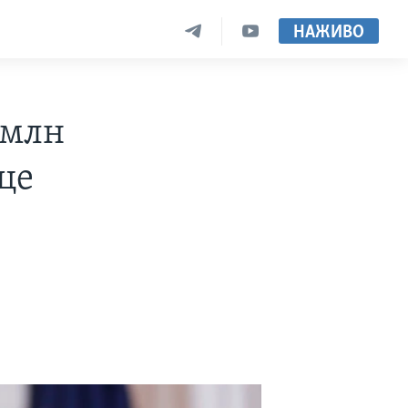
НАЖИВО
 млн
 це