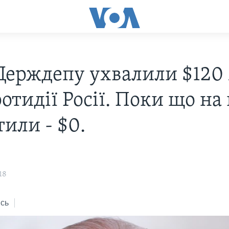
Держдепу ухвалили $120
отидії Росії. Поки що на
или - $0.
18
сь