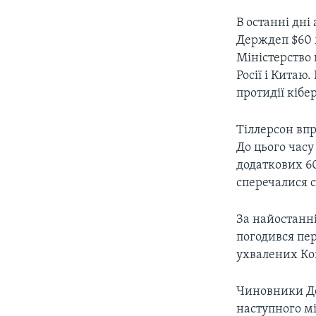
В останні дні
Держдеп $60 
Міністерство
Росії і Китаю
протидії кібе
Тіллерсон впр
До цього часу
додаткових 60
сперечалися с
За найостанн
погодився пер
ухвалених Ко
Чиновники Де
наступного мі