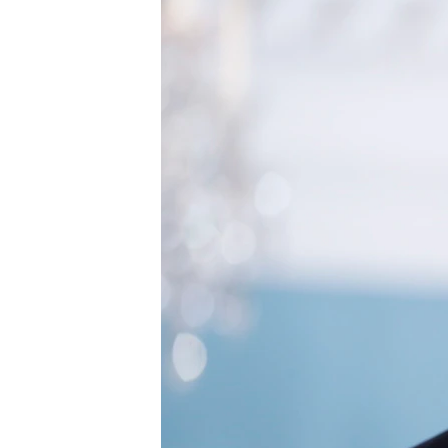
СУСПІЛЬСТВО
ТЕЛЕПРОГРАМИ
ЕКОНОМІКА
ENGLISH
ЧАС-TIME
ІСТОРІЇ УСПІХУ УКРАЇНЦІВ
БРИФІНГ ГОЛОСУ АМЕРИКИ
СТУДІЯ ВАШИНГТОН
ВІКНО В АМЕРИКУ
ПРАЙМ-ТАЙМ
ПОГЛЯД З ВАШИНГТОНА