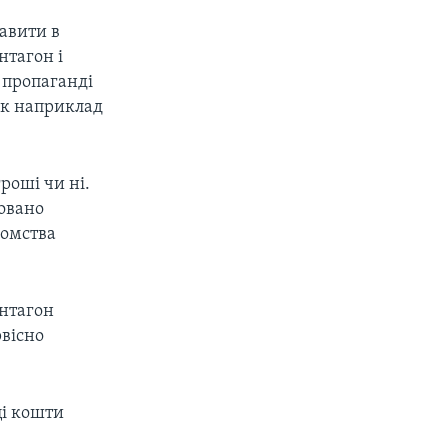
равити в
нтагон і
 пропаганді
 як наприклад
роші чи ні.
новано
домства
нтагон
рвісно
і кошти