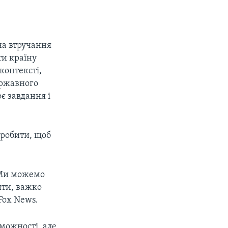
на втручання
ти країну
контексті,
ержавного
є завдання і
зробити, щоб
. Ми можемо
ити, важко
Fox News.
можності, але