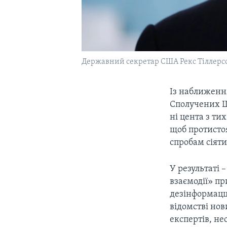
Державний секретар США Рекс Тіллерс
Із наближення
Сполучених Ш
ні цента з ти
щоб протисто
спробам сіяти
У результаті 
взаємодії» п
дезінформацці
відомстві но
експертів, не