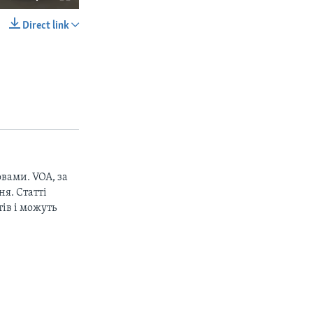
Direct link
SHARE
px
width
вами. VOA, за
я. Статті
ів і можуть