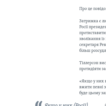
Про це повід
Затримка є л
Росії президе
протиставити 
зволікання із
секретаря Рек
більш розсуд
Тіллерсон вис
протидіяти заг
«Якщо у них н
вжити певні з
буде цьому за
Якщо у них (Росії)