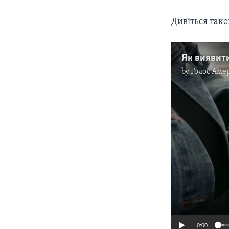
Дивіться так
Як виявити
by
Голос Аме
0:00