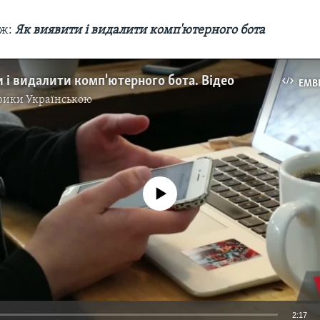
ож:
Як виявити і видалити комп'ютерного бота
 і видалити комп'ютерного бота. Відео
EMB
рики Українською
No media source currently available
2:17