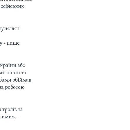
російських
зусилля і
у - пише
 країни або
вигнанні та
Обами обіймав
 за роботою
 тролів та
ними», -