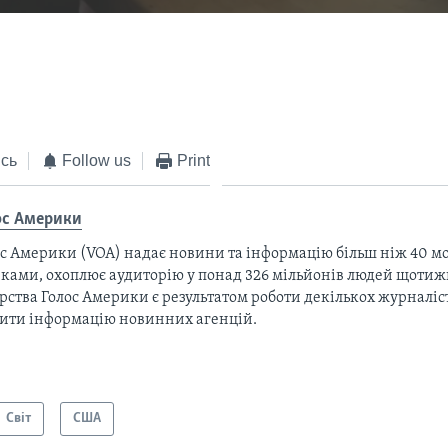
EMBED
сь
Follow us
Print
ос Америки
с Америки (VOA) надає новини та інформацію більш ніж 40 мо
ками, охоплює аудиторію у понад 326 мільйонів людей щотижн
рства Голос Америки є результатом роботи декількох журналіст
тити інформацію новинних агенцій.
Світ
США