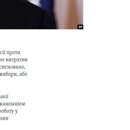
сії проти
не витратив
асигновано,
вибори, або
ьної
ю кампанією
роботу у
рних