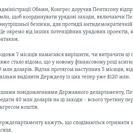
 адміністрації Обами, Конгрес доручив Пентагону відп
млн, щоб координувати урядові заходи, включаючи Пе
 внутрішньої безпеки, для протидії антидемократичній
. Це окремо від інших потенційних урядових проектів,
ратакам.
одовж 7 місяців намагався вирішити, чи витрачати ці г
 вже стало відомо, що у новому фінансовому році асиг
 млн доларів. Відтак протягом наступних 5 місяців, ві
кільки виділити Держдепу із цих тепер уже $120 млн.
ішими повідомленнями Державного департаменту, Пе
едати 40 млн доларів на ці заходи – всього третину пе
нгресом коштів.
рждепартаменту кажуть, що сподіваються отримати ц
сяця.