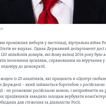
он
м проміжних виборів у листопаді, віртуальна війна Ро
татів не вщухає. Однак Державний департамент досі 
х 120 мільйонів доларів, які йому вкінці 2016 року було 
яти іноземним зусиллям, спрямованим на втручання у 
 недовіру до демократії.
– жоден із 23 аналітиків, які працюють в «Центрі глобал
ри Держдепі – який займається боротьбою з російсько
ї - не розмовляє російською мовою, і неприйняття на 
вих працівників завадило заходам вербувати комп’юте
обхідних для стеження за діяльністю Росії.