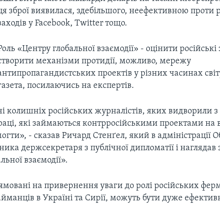
ця зброї виявилася, здебільшого, неефективною проти 
заходів у Facebook, Twitter тощо.
Роль «Центру глобальної взаємодії» - оцінити російські 
створити механізми протидії, можливо, мережу
антипропагандистських проектів у різних часинах світ
газета, посилаючись на експертів.
чі колишніх російських журналістів, яких видворили з
раці, які займаються контрросійськими проектами на 
гти», - сказав Ричард Стенґел, який в адміністрації 
ника держсекретаря з публічної дипломатії і наглядав
льної взаємодії».
ямовані на привернення уваги до ролі російських ферм
йманців в Україні та Сирії, можуть бути дуже ефектив