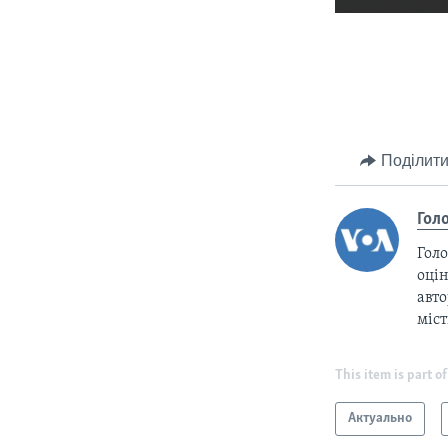
Поділити
Гол
Голо
оцін
авто
міс
This item is part of
Актуально