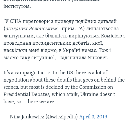
інститутом.
"У США переговори з приводу подібних деталей
(
згаданих Зеленським -
прим. ГА) лишаються за
лаштунками, але більшість вирішуються Комісією з
проведення президентських дебатів, якої,
наскільки мені відомо, в Україні немає. Тож і
маємо таку ситуацію", - відзначила Янковіч.
It's a campaign tactic. In the US there is a lot of
negotiation about these details that goes on behind the
scenes, but most is decided by the Commission on
Presidential Debates, which afaik, Ukraine doesn't
have, so.... here we are.
— Nina Jankowicz (@wiczipedia)
April 3, 2019