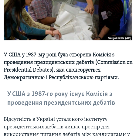
ВІДЕО
СУСПІЛЬСТВО
ТЕЛЕПРОГРАМИ
ЕКОНОМІКА
ENGLISH
ЧАС-TIME
ІСТОРІЇ УСПІХУ УКРАЇНЦІВ
БРИФІНГ ГОЛОСУ АМЕРИКИ
Learning English
СТУДІЯ ВАШИНГТОН
У США у 1987-му році була створена ​​Комісія з
МИ В СОЦМЕРЕЖАХ
ВІКНО В АМЕРИКУ
проведення президентських дебатів (Commission on
ПРАЙМ-ТАЙМ
Presidential Debates), яка спонсорується
ПОГЛЯД З ВАШИНГТОНА
Демократичною і Республіканською партіями.
Мови
У США з 1987-го року існує Комісія з
проведення президентських дебатів
Відсутність в Україні усталеного інституту
президентських дебатів лишає простір для
використання питання дебатів між кандидатами у