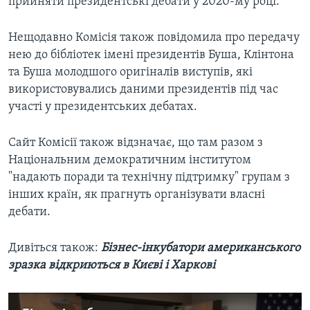
прийняти президентські дебати у 2020-му році.
Нещодавно Комісія також повідомила про передачу
нею до бібліотек імені президентів Буша, Клінтона
та Буша молодшого оригіналів виступів, які
використовувались даними президентів під час
участі у президентських дебатах.
Сайт Комісії також відзначає, що там разом з
Національним демократичним інститутом
"надають поради та технічну підтримку" групам з
інших країн, як прагнуть організувати власні
дебати.
Дивіться також:
Бізнес-інкубатори американського
зразка відкриються в Києві і Харкові