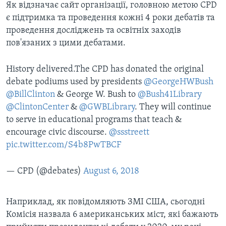
Як відзначає сайт організації, головною метою CPD
є підтримка та проведення кожні 4 роки дебатів та
проведення досліджень та освітніх заходів
пов'язаних з цими дебатами.
History delivered.The CPD has donated the original
debate podiums used by presidents
@GeorgeHWBush
@BillClinton
& George W. Bush to
@Bush41Library
@ClintonCenter
&
@GWBLibrary
. They will continue
to serve in educational programs that teach &
encourage civic discourse.
@ssstreett
pic.twitter.com/S4b8PwTBCF
— CPD (@debates)
August 6, 2018
Наприклад, як повідомляють ЗМІ США, сьогодні
Комісія назвала 6 американських міст, які бажають