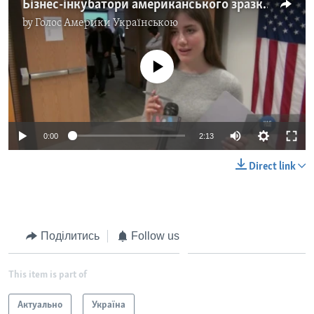
Бізнес-інкубатори американського зразка відкриються в Києві і Харкові. Відео
by
Голос Америки Українською
No media source currently available
0:00
2:13
Direct link
Поділитись
Follow us
This item is part of
Актуально
Україна