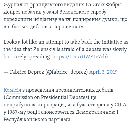
Журналіст французького видання La Croix Фабріс
Депрез побачив у заяві Зеленського спробу
перехопити ініціативу на тлі поширення думки, що
він боїться дебатів з Порошенком.
Looks a lot like an attempt to take back the initiative as
the idea that Zelenskiy is afraid of a debate was slowly
but surely spreading.
https://t.co/r0WY1e7cbk
— Fabrice Deprez (@fabrice_deprez)
April 3, 2019
Комісія
з проведення президентських дебатів
(Commission on Presidential Debates) це
неприбуткова корпорація, яка була створена у США
у 1987-му році і спонсорується Демократичною і
Республіканською партіями.