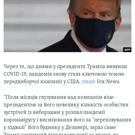
ВІДЕО
СУСПІЛЬСТВО
ТЕЛЕПРОГРАМИ
ЕКОНОМІКА
ENGLISH
ЧАС-TIME
ІСТОРІЇ УСПІХУ УКРАЇНЦІВ
БРИФІНГ ГОЛОСУ АМЕРИКИ
Learning English
СТУДІЯ ВАШИНГТОН
МИ В СОЦМЕРЕЖАХ
ВІКНО В АМЕРИКУ
ПРАЙМ-ТАЙМ
Через те, що днями у президента Трампа виявили
COVID-19, пандемія знову стала ключовою темою
ПОГЛЯД З ВАШИНГТОНА
передвиборчої кампанії у США,
пише
Fox News.
Мови
"Після місяців глузування над колишнім віце-
президентом за його невелику кількість особистих
зустрічей із виборцями у розпал пандемії
коронавірусу і висміювання його за "переховування
у підвалі" його будинку у Делавері, зараз саме