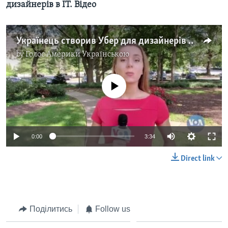
дизайнерів в ІТ. Відео
Українець створив Убер для дизайнерів в ІТ. Відео
by
Голос Америки Українською
No media source currently available
0:00
3:34
Direct link
Поділитись
Follow us