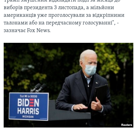
Трамп змушений відкладати події за місяць до
виборів президента 3 листопада, а мільйони
американців уже проголосували за відкріпними
талонами або на передчасному голосуванні", -
зазначає Fox News.