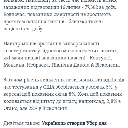
випадок. Найбільшу за увесь час кількість нових
заражених підтвердили 16 липня - 77,362 за добу.
Водночас, показники смертності не зростають
протягом останніх тижнів - близько тисячі
пацієнтів за добу.
Найстрімкіше зростання захворюваності
спостерігають у відносно малонаселених штатах,
які мали низькі показники навесні - Кентуккі,
Монтана, Небраска, Північна Дакота й Вісконсин.
Загалом рівень виявлення позитивних випадків під
час тестування у США зберігається у межах 5%, у
вересні цей показник сягав 8%. Хоча цей показник
коливається від штату до штату, наприклад, 2,8% в
Огайо, але 22% у Вісконсині.
Дивіться також:
Українець створив Убер для