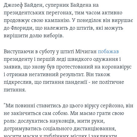
Джозеф Байден, суперник Байдена на
президентських перегонах, тим часом активно
продовжує свою кампанію. У понеділок він вирушає
до Флориди, що належить до штатів, які можуть
вирішити долю виборів.
Виступаючи в суботу у штаті Мічиган
побажав
президенту і першій леді швидкого одужання і
заявив, що знову був протестований на коронавірус
і отримав негативний результат. Він також
підкреслив, що питання пандемії - не політичне
питання.
"Ми повинні ставитись до цього вірусу серйозно, він
не закінчиться сам собою. Ми маємо грати свою
роль: дослухатись науковців, мити руки,
дотримуватись соціального дистанціювання,
носити маски у публічних місцях і закликати