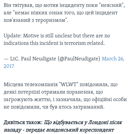
Він твітував, що мотив інциденту поки "неясний",
але "немає ніяких ознак того, що цей інцидент
пов'язаний з тероризмом".
Update: Motive is still unclear but there are no
indications this incident is terrorism related.
— LtC. Paul Neudigate (@PaulNeudigate)
March 26,
2017
Місцева телекомпанія "WLWT" повідомила, що
деякі потерпілі отримали поранення, що
загрожують життю, і зазначила, що офіційні особи
не повідомили, чи був хтось затриманий.
Дивіться також:
Що відбувається у Лондоні після
нападу - передає лондонський кореспондент