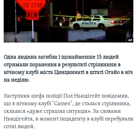
ВІДЕО
СУСПІЛЬСТВО
ТЕЛЕПРОГРАМИ
ЕКОНОМІКА
ENGLISH
ЧАС-TIME
ІСТОРІЇ УСПІХУ УКРАЇНЦІВ
БРИФІНГ ГОЛОСУ АМЕРИКИ
Learning English
СТУДІЯ ВАШИНГТОН
МИ В СОЦМЕРЕЖАХ
ВІКНО В АМЕРИКУ
Одна людина загибла і щонайменше 15 людей
отримали поранення в результаті стрілянини в
ПРАЙМ-ТАЙМ
нічному клубі міста Цинциннаті в штаті Огайо в ніч
ПОГЛЯД З ВАШИНГТОНА
на неділю.
Мови
Заступник шефа поліції Пол Ньюдігейт повідомив,
що в нічному клубі "Cameo", де сталася стрілянина,
склалася «дуже страшна ситуація». За словами
Ньюдігейта, в момент інциденту в клубі перебували
сотні людей.