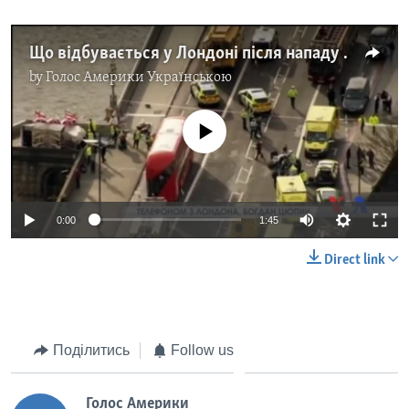
Що відбувається у Лондоні після нападу - передає лондонський кореспондент. Відео
by
Голос Америки Українською
No media source currently available
0:00
1:45
Direct link
Поділитись
Follow us
Голос Америки