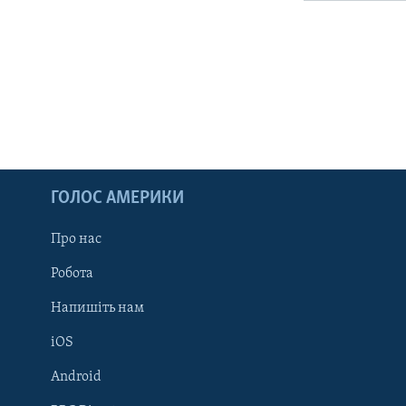
ГОЛОС АМЕРИКИ
Про нас
Робота
Напишіть нам
iOS
Android
Learning English