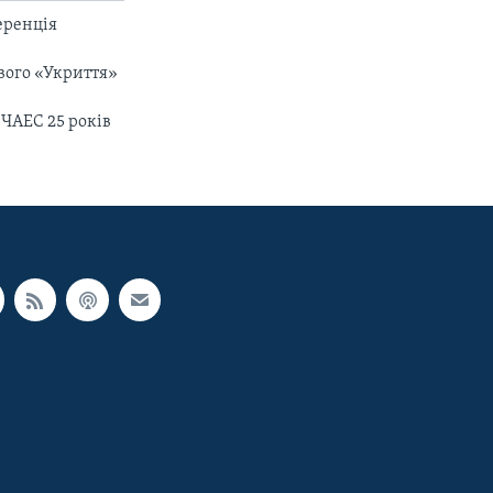
еренція
ового «Укриття»
 ЧАЕС 25 років