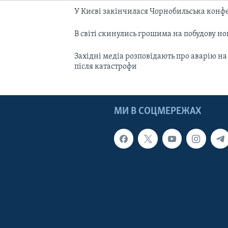
У Києві закінчилася Чорнобильська конф
В світі скинулись грошима на побудову н
Західні медіа розповідають про аварію на
після катастрофи
МИ В СОЦМЕРЕЖАХ