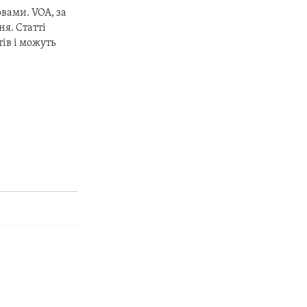
вами. VOA, за
я. Статті
ів і можуть