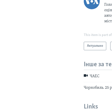
Голо
оцін
авто
міс
This item is part of
Актуально
Інше за т
ЧАЕС
Чорнобиль. 25 р
Links