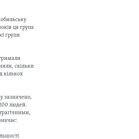
нобильську
оків ця група
єї групи
отримали
чили, скільки
д кількох
му зазначено,
200 людей.
 трагічними,
значає:
ільшості