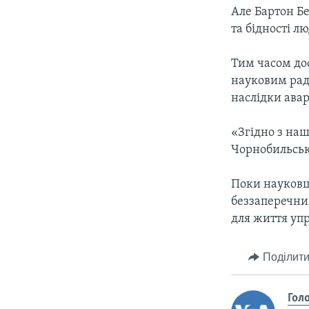
Але Бартон Бе
та бідності л
Тим часом дос
науковим рад
наслідки авар
«Згідно з на
Чорнобильсько
Поки науковц
беззаперечни
для життя уп
Поділити
Гол