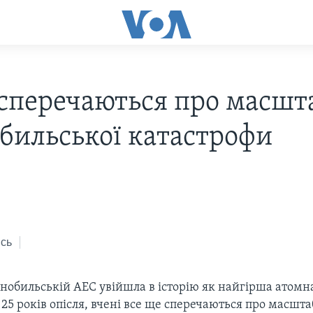
 сперечаються про масшт
бильської катастрофи
сь
нобильській АЕС увійшла в історію як найгірша атомн
 25 років опісля, вчені все ще сперечаються про масштаб