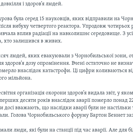
 довкілля і здоров’я людей.
рова була серед 15 науковців, яких відправили на Чор
після вибуху четвертого реактора. Упродовж чотирьох р
ивчала вплив радіації на навколишнє середовище. З усі
а, хто залишився в живих.
сяч людей, яких евакуювали з Чорнобильської зони, 
я здоров’я дозу опромінення. Вчені остаточно не визна
омерло внаслідок катастрофи. Ці цифри коливаються ві
ого мільйона.
світня організація охорони здоров’я видала звіт, у яко
перших десяти років внаслідок аварії померло понад 2
и досі вважають, що наслідки аварії були не настільки
али. Голова Чорнобильського форуму Бартон Беннет за
али люди, які були на станції під час аварії. Але для б