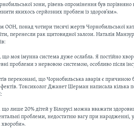
рнобильської зони, рівень опромінення був порівняно 
инити якихось серйозних проблем із здоров’ям».
том ООН, понад чотири тисячі жертв Чорнобильської ка
іти, перенесли рак щитовидної залози. Наталія Манзуро
ів:
 що моя імунна система дуже ослабла. Я постійно хворі
ні проблеми з нервовою системою, особливо після інс
ртів переконані, що Чорнобильська аварія є причиною 
фектів. Токсиколог Джанет Шерман написала кілька п
:
 що лише 20% дітей у Білорусі можна вважати здорови
нтальні проблеми, недостатню вагу при народженні,
 хвороби».