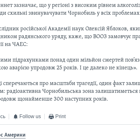
ннет зазначає, що у регіоні з високим рівнем алкоголі
юди схильні звинувачувати Чорнобиль у всіх проблемах 
лідник російської Академії наук Олексій Яблоков, яки
ником радянського уряду, каже, що ВООЗ замовчує пр
ії на ЧАЕС:
шими підрахунками понад один мільйон смертей пов’яза
ю аварією упродовж 25 років. І це далеко не кінець».
і сперечаються про масштаби трагедії, один факт зали
м: радіоактивна Чорнобильська зона залишатиметься
родовж щонайменше 300 наступних років.
сь
Follow us
Print
ос Америки