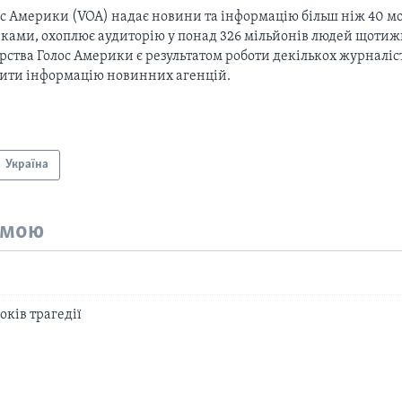
с Америки (VOA) надає новини та інформацію більш ніж 40 мо
ками, охоплює аудиторію у понад 326 мільйонів людей щотижн
рства Голос Америки є результатом роботи декількох журналіст
тити інформацію новинних агенцій.
Україна
емою
оків трагедії