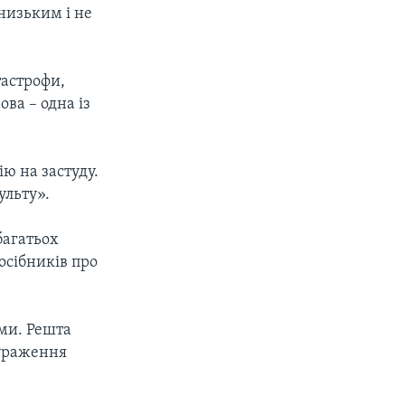
низьким і не
тастрофи,
ва – одна із
ю на застуду.
ульту».
багатьох
осібників про
ми. Решта
 ураження