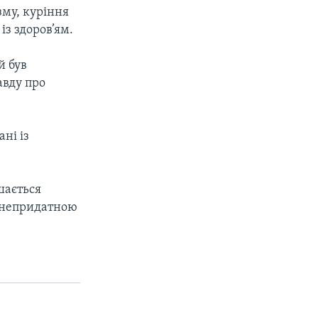
зму, куріння
із здоров’ям.
й був
авду про
ні із
шається
 непридатною