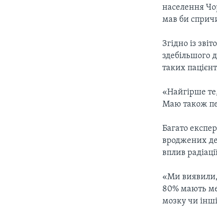
населення Чо
мав би сприч
Згідно із зві
здебільшого д
таких пацієнт
«Найгірше те,
Маю також пев
Багато експе
вроджених де
вплив радіації
«Ми виявили,
80% мають ме
мозку чи інші