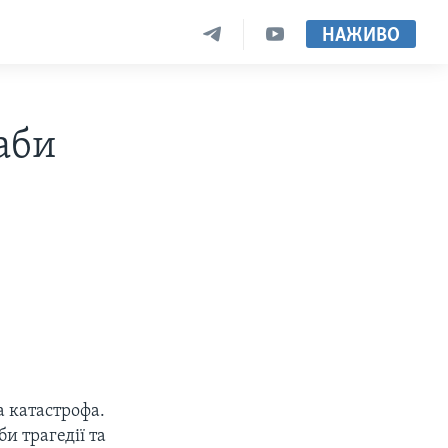
НАЖИВО
аби
а катастрофа.
и трагедії та