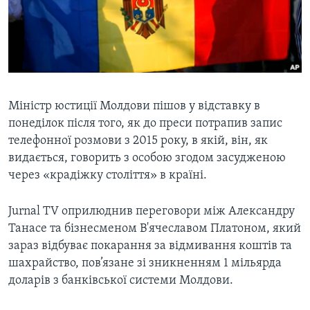
ВІДЕО
СУСПІЛЬСТВО
ТЕЛЕПРОГРАМИ
ЕКОНОМІКА
ENGLISH
ЧАС-TIME
ІСТОРІЇ УСПІХУ УКРАЇНЦІВ
БРИФІНГ ГОЛОСУ АМЕРИКИ
Learning English
СТУДІЯ ВАШИНГТОН
Міністр юстиції Молдови пішов у відставку в
понеділок після того, як до преси потрапив запис
МИ В СОЦМЕРЕЖАХ
ВІКНО В АМЕРИКУ
телефонної розмови з 2015 року, в якій, він, як
ПРАЙМ-ТАЙМ
видається, говорить з особою згодом засудженою
через «крадіжку століття» в країні.
ПОГЛЯД З ВАШИНГТОНА
Мови
Jurnal TV оприлюднив переговори між Александру
Танасе та бізнесменом В'ячеславом Платоном, який
зараз відбуває покарання за відмивання коштів та
шахрайство, пов’язане зі зникненням 1 мільярда
доларів з банківської системи Молдови.