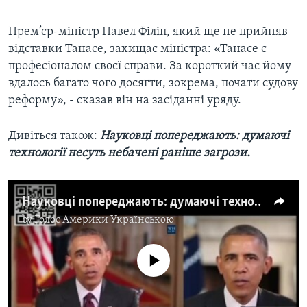
Прем’єр-міністр Павел Філіп, який ще не прийняв
відставки Танасе, захищає міністра: «Танасе є
професіоналом своєї справи. За короткий час йому
вдалось багато чого досягти, зокрема, почати судову
реформу», - сказав він на засіданні уряду.
Дивіться також:
Науковці попереджають: думаючі
технології несуть небачені раніше загрози.
Науковці попереджають: думаючі технології несуть небачені раніше загрози. Відео
by
Голос Америки Українською
No media source currently available