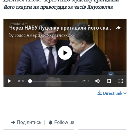
Дивіться також:
Через НАБУ Луценку пригадали
його скарги на правосуддя за часів Януковича
Через НАБУ Луценку пригадали його скарги на правосуддя за часів Януковича. Відео
by
Голос Америки Українською
No media source currently available
0:00
3:19
Direct link
Поділитись
Follow us