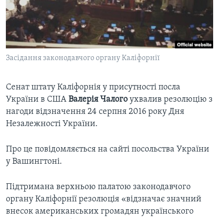
ВІДЕО
СУСПІЛЬСТВО
ТЕЛЕПРОГРАМИ
ЕКОНОМІКА
ENGLISH
ЧАС-TIME
ІСТОРІЇ УСПІХУ УКРАЇНЦІВ
БРИФІНГ ГОЛОСУ АМЕРИКИ
Засідання законодавчого органу Каліфорнії
Learning English
СТУДІЯ ВАШИНГТОН
Сенат штату Каліфорнія у присутності посла
МИ В СОЦМЕРЕЖАХ
ВІКНО В АМЕРИКУ
України в США
Валерія Чалого
ухвалив резолюцію з
ПРАЙМ-ТАЙМ
нагоди відзначення 24 серпня 2016 року Дня
Незалежності України.
ПОГЛЯД З ВАШИНГТОНА
Мови
Про це повідомляється на сайті посольства України
у Вашингтоні.
Підтримана верхньою палатою законодавчого
органу Каліфорнії резолюція «відзначає значний
внесок американських громадян українського