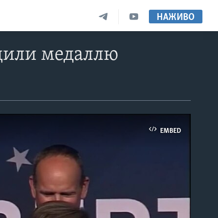
НАЖИВО
дили медаллю
EMBED