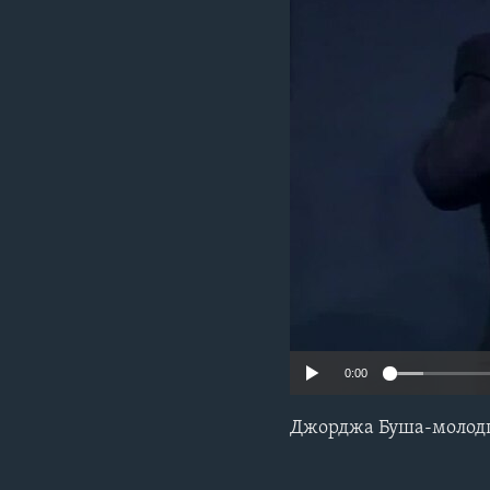
СУСПІЛЬСТВО
ТЕЛЕПРОГРАМИ
ЕКОНОМІКА
ENGLISH
ЧАС-TIME
ІСТОРІЇ УСПІХУ УКРАЇНЦІВ
БРИФІНГ ГОЛОСУ АМЕРИКИ
СТУДІЯ ВАШИНГТОН
ВІКНО В АМЕРИКУ
ПРАЙМ-ТАЙМ
ПОГЛЯД З ВАШИНГТОНА
0:00
Джорджа Буша-молодш