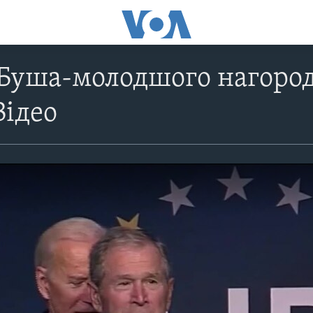
Буша-молодшого нагоро
Відео