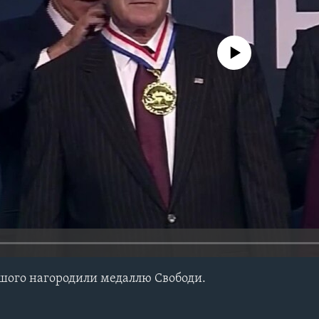
No media source currently avail
ого нагородили медаллю Свободи.