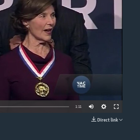
able
1:11
Direct link
EMBED