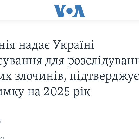
нія надає Україні
сування для розслідуван
их злочинів, підтверджу
имку на 2025 рік
4
сь