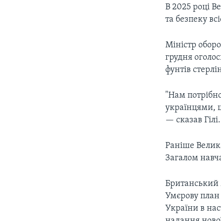
В 2025 році В
та безпеку вс
Міністр обор
грудня оголос
фунтів стерлі
"Нам потрібн
українцями, щ
— сказав Гілі.
Раніше Велика
Загалом навч
Британський м
Умєрову план 
України в на
надання нової