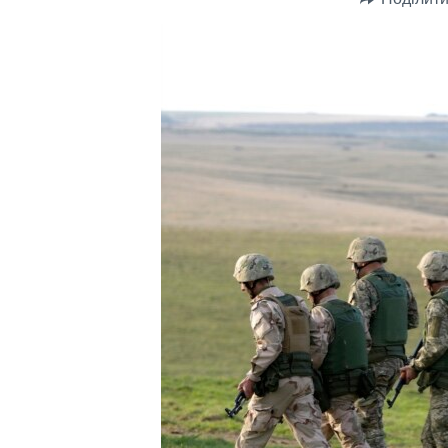
СУСПІЛЬСТВО
ТЕЛЕПРОГРАМИ
ЕКОНОМІКА
ENGLISH
ЧАС-TIME
ІСТОРІЇ УСПІХУ УКРАЇНЦІВ
БРИФІНГ ГОЛОСУ АМЕРИКИ
СТУДІЯ ВАШИНГТОН
ВІКНО В АМЕРИКУ
ПРАЙМ-ТАЙМ
ПОГЛЯД З ВАШИНГТОНА