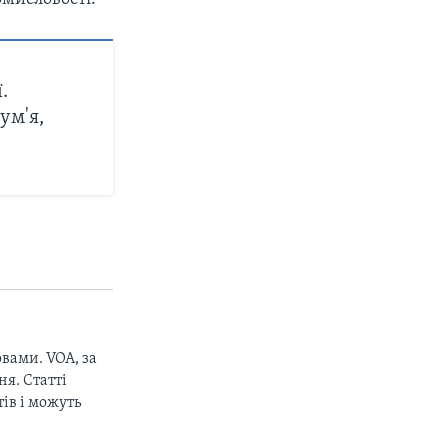
.
ум'я,
вами. VOA, за
я. Статті
ів і можуть