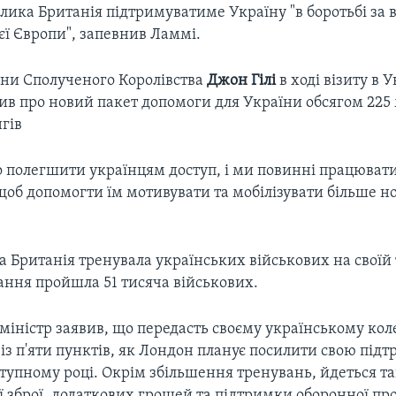
елика Британія підтримуватиме Україну "в боротьбі за
ієї Європи", запевнив Ламмі.
они Сполученого Королівства
Джон Гілі
в ході візиту в У
ив про новий пакет допомоги для України обсягом 225
нгів
о полегшити українцям доступ, і ми повинні працювати
об допомогти їм мотивувати та мобілізувати більше но
 Британія тренувала українських військових на своїй 
ання пройшла 51 тисяча військових.
іністр заявив, що передасть своєму українському кол
із п'яти пунктів, як Лондон планує посилити свою під
ступному році. Окрім збільшення тренувань, йдеться т
 зброї, додаткових грошей та підтримки оборонної пр