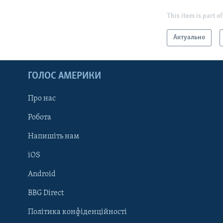
This item is part of
Актуально
ГОЛОС АМЕРИКИ
Про нас
Робота
Напишіть нам
iOS
Android
Learning English
BBG Direct
Політика конфіденційності
МИ В СОЦМЕРЕЖАХ