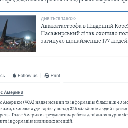
ДИВІТЬСЯ ТАКОЖ:
Авіакатастрофа в Південній Кореї
Пасажирський літак охопило пол
загинуло щонайменше 177 людей
сь
Follow us
Print
ос Америки
с Америки (VOA) надає новини та інформацію більш ніж 40 мо
ками, охоплює аудиторію у понад 326 мільйонів людей щотижн
рства Голос Америки є результатом роботи декількох журналіст
тити інформацію новинних агенцій.