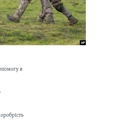
опомогу в
р
хоробрість