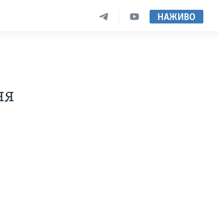
НАЖИВО
ня
є