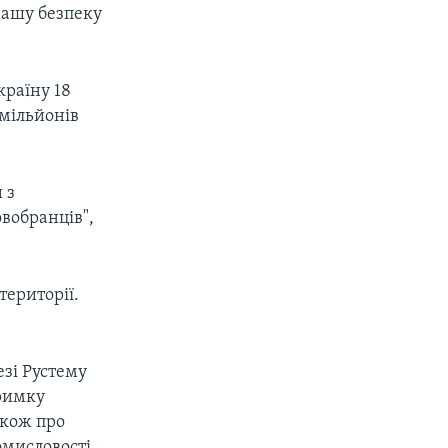
 вашу безпеку
країну 18
 мільйонів
 з
вобранців",
території.
езі Рустему
тримку
акож про
омисловості.