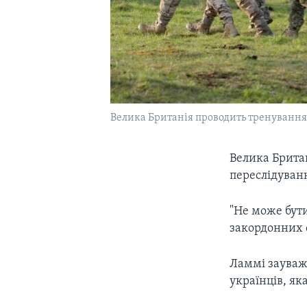
Велика Британія проводить тренування
Велика Британ
переслідуванн
"Не може бути
закордонних 
Ламмі зауважи
українців, як