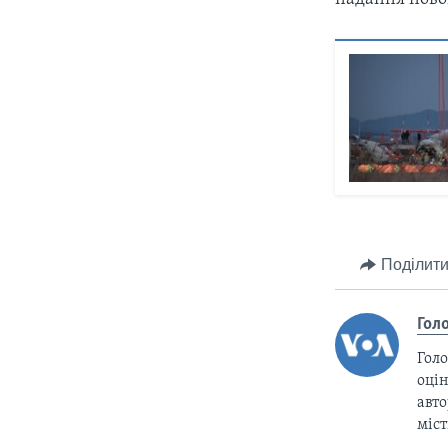
Поділити
Гол
Голо
оцін
авто
міс