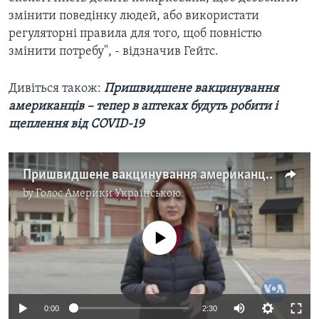
змінити поведінку людей, або використати
регуляторні правила для того, щоб повністю
змінити потребу", - відзначив Гейтс.
Дивіться також:
Пришвидшене вакцинування
американців – тепер в аптеках будуть робити і
щеплення від COVID-19
Пришвидшене вакцинування американців – тепер в аптеках будуть робити і щеплення від COVID-19. Відео
by
Голос Америки Українською
No media source currently available
0:00
2:30