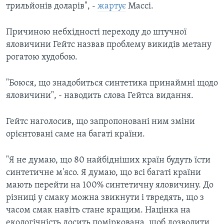
трильйонів доларів", -
жартує
Массі.
Причиною небхідності переходу до штучної
яловичини Гейтс назвав проблему викидів метану
рогатою худобою.
"Боюся, що знадобиться синтетика принаймні щодо
яловичини", - наводить слова Гейтса видання.
Гейтс наголосив, що запропоновані ним зміни
орієнтовані саме на багаті країни.
"Я не думаю, що 80 найбідніших країн будуть їсти
синтетичне м'ясо. Я думаю, що всі багаті країни
мають перейти на 100% синтетичну яловичину. До
різниці у смаку можна звикнути і твредять, що з
часом смак навіть стане кращим. Націнка на
екологічність досить поміркована, щоб дозволити