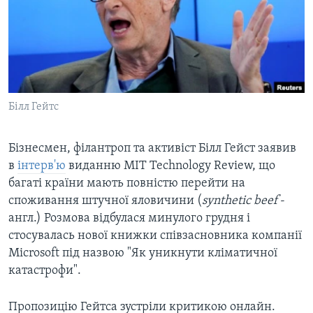
ВІДЕО
СУСПІЛЬСТВО
ТЕЛЕПРОГРАМИ
ЕКОНОМІКА
ENGLISH
ЧАС-TIME
ІСТОРІЇ УСПІХУ УКРАЇНЦІВ
БРИФІНГ ГОЛОСУ АМЕРИКИ
Learning English
СТУДІЯ ВАШИНГТОН
Білл Гейтс
МИ В СОЦМЕРЕЖАХ
ВІКНО В АМЕРИКУ
Бізнесмен, філантроп та активіст Білл Гейст заявив
ПРАЙМ-ТАЙМ
в
інтерв'ю
виданню MIT Technology Review, що
ПОГЛЯД З ВАШИНГТОНА
багаті країни мають повністю перейти на
Мови
споживання штучної яловичини (
synthetic beef
-
англ.) Розмова відбулася минулого грудня і
стосувалась нової книжки співзасновника компанії
Microsoft під назвою "Як уникнути кліматичної
катастрофи".
Пропозицію Гейтса зустріли критикою онлайн.