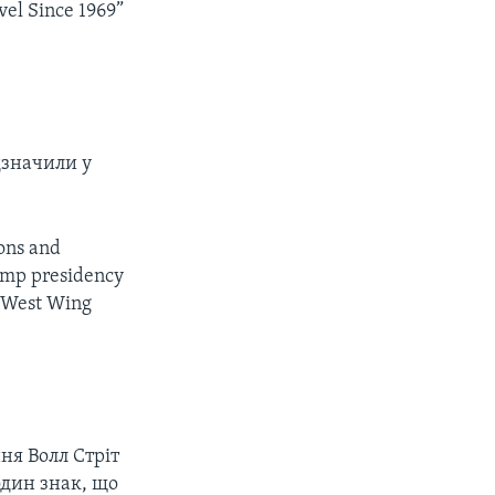
vel Since 1969”
дзначили у
ions and
ump presidency
n West Wing
ня Волл Стріт
один знак, що