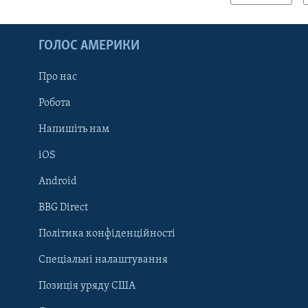
ГОЛОС АМЕРИКИ
Про нас
Робота
Напишіть нам
iOS
Android
Learning English
BBG Direct
Політика конфіденційності
МИ В СОЦМЕРЕЖАХ
Спеціальні налаштування
Позиція уряду США