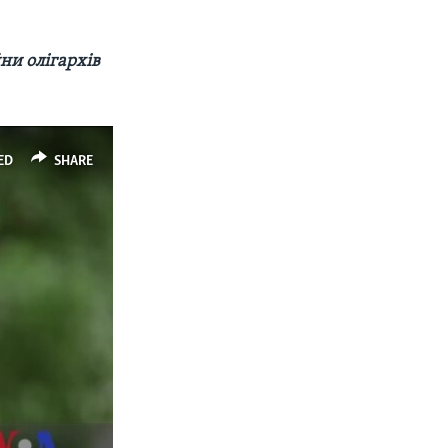
ни олігархів
ED
SHARE