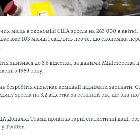
очих місць в економіці США зросла на 263 000 в квітні.
ває вже 103 місяці і свідчить про те, що економіка пер
.
іття знизився до 3,6 відсотка, за даними Міністерства пр
ень з 1969 року.
ь безробіття спонукає компанії піднімати зарплати. 
одину зросла на 3,2 відсотка за останній рік, що значн
А Дональд Трамп привітав гарні статистичні дані, ро
у Twitter.