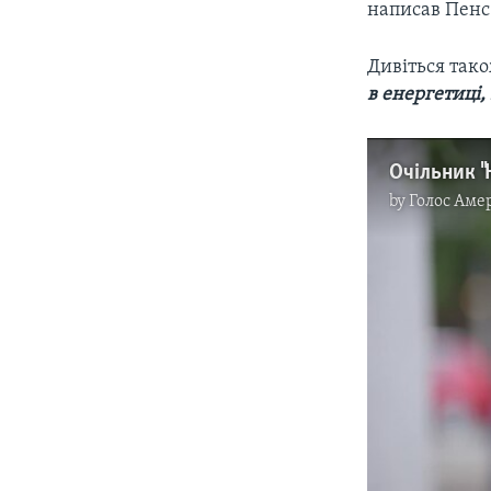
написав Пенс 
Дивіться так
в енергетиці,
by
Голос Аме