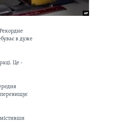
 Рекордне
ебуває в дуже
аці. Це -
Середня
о перевищує
змістивши