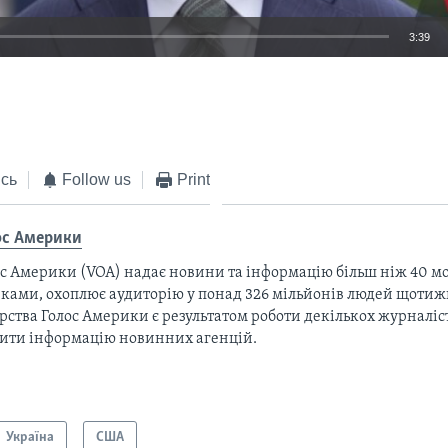
3:39
EMBED
сь
Follow us
Print
ос Америки
с Америки (VOA) надає новини та інформацію більш ніж 40 мо
ками, охоплює аудиторію у понад 326 мільйонів людей щотижн
рства Голос Америки є результатом роботи декількох журналіст
тити інформацію новинних агенцій.
Україна
США