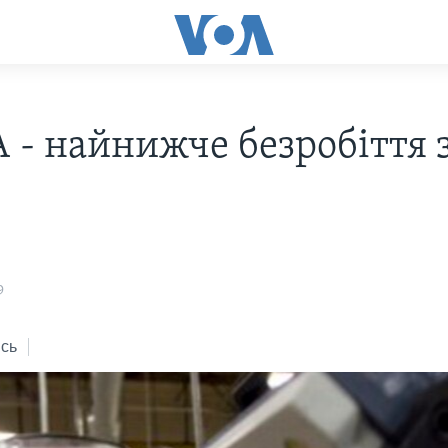
 - найнижче безробіття 
9
сь