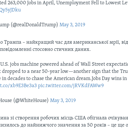
ted 263,000 Jobs in April, Unemployment Fell to Lowest Le
TtQy5yJDku
Trump (@realDonaldTrump)
May 3, 2019
о Трампа – найкращий час для американської мрії, ві
 повідомленні стосовно стичних даних.
e U.S. jobs machine powered ahead of Wall Street expectat
dropped to a near 50-year low—another sign that the Tr
me in decades to chase the American dream.Jobs Day wins i
/t.co/xb9E3Be3a3
pic.twitter.com/jRVKdFAWw9
House (@WhiteHouse)
May 3, 2019
шина зі створення робочих місць США обігнала очікуван
знизилось до найнижчого значення за 50 років – це ще 