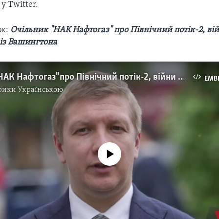
у Twitter.
ож:
Очільник "НАК Нафтогаз" про Північний потік-2, вій
 із Вашингтона
Очільник "НАК Нафтогаз" про Північний потік-2, війни олігархів в енергетиці, із Вашингтона. Відео
EMB
рики Українською
No media source currently available