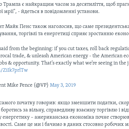
о Трампа є найкращим часом за десятиліття, щоб праг
 мрії", - йдеться в повідомленні установи.
нт Майк Пенс також наголосив, що саме президентська
ування, торгівлі та енергетиці сприяє зростанню екон
aid from the beginning: if you cut taxes, roll back regulatio
ciprocal trade, & unleash American energy - the American e
jobs & opportunity. That’s exactly what we’re seeing in the 
om/ZiIk7prlTw
ent Mike Pence (@VP)
May 3, 2019
 самого початку говорив: якщо зменшити податки, ско
боротись за вільну, справедливу взаємну торгівлю і ві
 енергетику – американська економіка почне створюв
вості. Саме це ми і бачимо в даних стосовно робочих мі