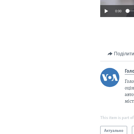
0:00
Поділити
Гол
Голо
оцін
авто
міс
This item is part of
Актуально