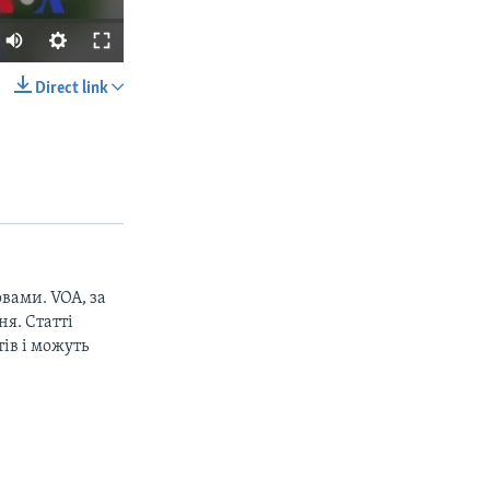
Direct link
SHARE
вами. VOA, за
px
width
я. Статті
ів і можуть