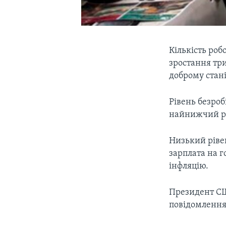
Кількість роб
зростання три
доброму стані
Рівень безроб
найнижчий рів
Низький рівен
зарплата на г
інфляцію.
Президент СШ
повідомлення 