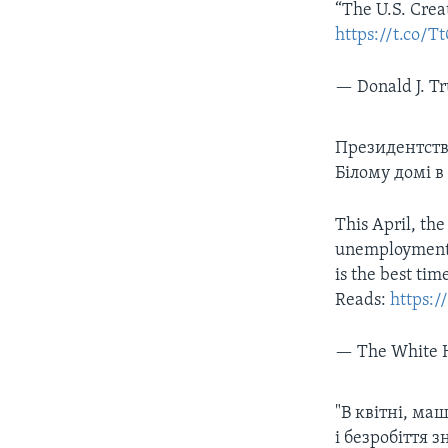
“The U.S. Crea
https://t.co/
— Donald J. 
Президентств
Білому домі в
This April, th
unemployment 
is the best ti
Reads:
https:/
— The White 
"В квітні, ма
і безробіття 