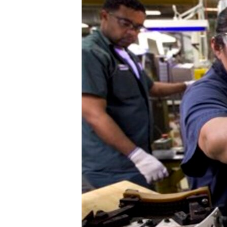
СУСПІЛЬСТВО
ТЕЛЕПРОГРАМИ
ЕКОНОМІКА
ENGLISH
ЧАС-TIME
ІСТОРІЇ УСПІХУ УКРАЇНЦІВ
БРИФІНГ ГОЛОСУ АМЕРИКИ
СТУДІЯ ВАШИНГТОН
ВІКНО В АМЕРИКУ
ПРАЙМ-ТАЙМ
ПОГЛЯД З ВАШИНГТОНА