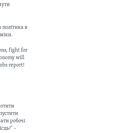
нути
 політика в
оміки.
ns, fight for
conomy will
jobs report!
ротити
дпустити
ати робочі
сць!" –