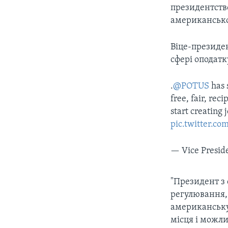
президентств
американської
Віце-президе
сфері оподатк
.
@POTUS
has s
free, fair, re
start creating 
pic.twitter.c
— Vice Presid
"Президент з
регулювання, 
американську
місця і можли