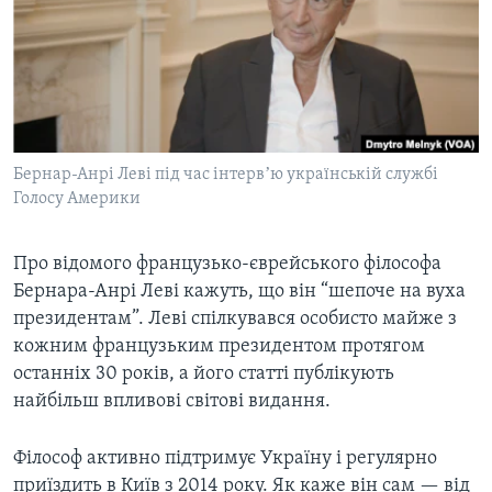
ВІДЕО
СУСПІЛЬСТВО
ТЕЛЕПРОГРАМИ
ЕКОНОМІКА
ENGLISH
ЧАС-TIME
ІСТОРІЇ УСПІХУ УКРАЇНЦІВ
БРИФІНГ ГОЛОСУ АМЕРИКИ
Learning English
СТУДІЯ ВАШИНГТОН
Бернар-Анрі Леві під час інтервʼю українській службі
МИ В СОЦМЕРЕЖАХ
Голосу Америки
ВІКНО В АМЕРИКУ
ПРАЙМ-ТАЙМ
Про відомого французько-єврейського філософа
ПОГЛЯД З ВАШИНГТОНА
Бернара-Анрі Леві кажуть, що він “шепоче на вуха
Мови
президентам”. Леві спілкувався особисто майже з
кожним французьким президентом протягом
останніх 30 років, а його статті публікують
найбільш впливові світові видання.
Філософ активно підтримує Україну і регулярно
приїздить в Київ з 2014 року. Як каже він сам — від