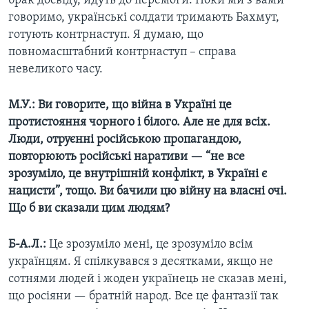
брак досвіду, йдуть до перемоги. Поки ми з вами
говоримо, українські солдати тримають Бахмут,
готують контрнаступ. Я думаю, що
повномасштабний контрнаступ – справа
невеликого часу.
М.У.: Ви говорите, що війна в Україні це
протистояння чорного і білого. Але не для всіх.
Люди, отруєнні російською пропагандою,
повторюють російські наративи — “не все
зрозуміло, це внутрішній конфлікт, в Україні є
нацисти”, тощо. Ви бачили цю війну на власні очі.
Що б ви сказали цим людям?
Б-А.Л.:
Це зрозуміло мені, це зрозуміло всім
українцям. Я спілкувався з десятками, якщо не
сотнями людей і жоден українець не сказав мені,
що росіяни — братній народ. Все це фантазії так