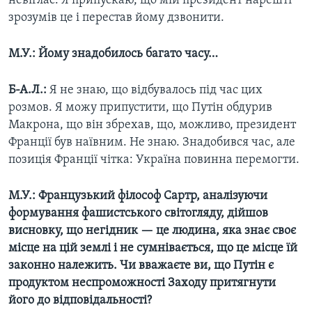
невіглас. Я припускаю, що мій президент нарешті
зрозумів це і перестав йому дзвонити.
М.У.: Йому знадобилось багато часу…
Б-А.Л.:
Я не знаю, що відбувалось під час цих
розмов. Я можу припустити, що Путін обдурив
Макрона, що він збрехав, що, можливо, президент
Франції був наївним. Не знаю. Знадобився час, але
позиція Франції чітка: Україна повинна перемогти.
М.У.: Французький філософ Сартр, аналізуючи
формування фашистського світогляду, дійшов
висновку, що негідник — це людина, яка знає своє
місце на цій землі і не сумнівається, що це місце їй
законно належить. Чи вважаєте ви, що Путін є
продуктом неспроможності Заходу притягнути
його до відповідальності?