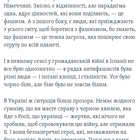
Німеччині. Звісно, є відмінності, але парадигма
одна, ядро цінностей, які вони поділяють, — це
фашизм. А з іншого боку, є люди, які приїжджають
з усього світу, щоб боротися з фашизмом, бо знають,
що фашизм — це темна загроза, яка поширює свою
отруту по всій планеті.
І в певному сенсі у громадянській війні в Іспанії не
все було однозначно — в рядах антифашистів були
різні люди — і погані хлопці, і сталіністи. Усе було
чорно-біле, але біле було не зовсім білим.
В Україні ж ситуація більш прозора. Немає жодного
сумніву, що ви маєте справу з чорною хвилею, яка
йде з Росії, що українці — жертви, які нічого не
зробили, щоб спровокувати цю війну, але отримали
її. І вони беззаперечні герої, які, незважаючи на