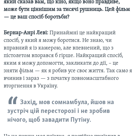
який сказав вам, що кіно, якщо воно правдиве,
може бути ціннішим за тисячі рушниць. Цей фільм
— це ваш спосіб боротьби?
Бернар-Анрі Леві:
Принаймні це найкращий
спосіб, у який я можу боротися. Не знаю, чи
вправний я із камерою, але впевнений, що з
пістолетом впорався б гірше. Найкращий спосіб,
яким я можу допомогти, закликати до дії, – це
зняти фільм — як я робив усе своє життя. Так само я
вчинив і зараз — з початку повномасштабного
вторгнення в Україну.
Захід, мов сомнамбула, йшов на
зустріч цій пересторозі і не зробив
нічого, щоб завадити Путіну.