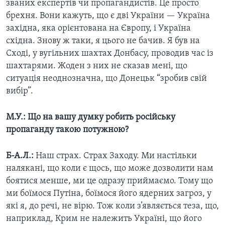
званих експертів чи пропагандистів. Це просто
брехня. Вони кажуть, що є дві України — Україна
західна, яка орієнтована на Європу, і Україна
східна. Знову ж таки, я цього не бачив. Я був на
Сході, у вугільних шахтах Донбасу, проводив час із
шахтарями. Жоден з них не сказав мені, що
ситуація неоднозначна, що Донецьк “зробив свій
вибір”.
М.У.: Що на вашу думку робить російську
пропаганду такою потужною?
Б-А.Л.:
Наш страх. Страх Заходу. Ми настільки
налякані, що коли є щось, що може дозволити нам
боятися менше, ми це одразу приймаємо. Тому що
ми боїмося Путіна, боїмося його ядерних загроз, у
які я, до речі, не вірю. Тож коли з’являється теза, що,
наприклад, Крим не належить Україні, що його