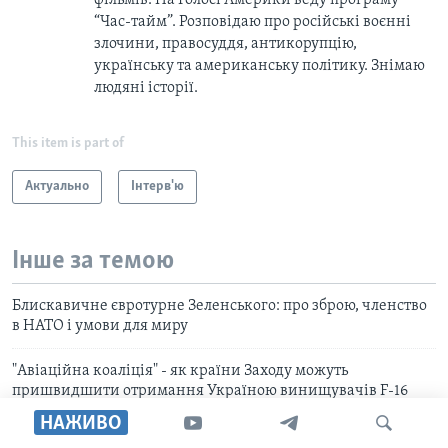
фільмів. На Голосі Америки веду програму
“Час-тайм”. Розповідаю про російські воєнні
злочини, правосуддя, антикорупцію,
українську та американську політику. Знімаю
людяні історії.
This item is part of
Актуально
Інтерв'ю
Інше за темою
Блискавичне євротурне Зеленського: про зброю, членство
в НАТО і умови для миру
"Авіаційна коаліція" - як країни Заходу можуть
пришвидшити отримання Україною винищувачів F-16
НАЖИВО
«Перемога України могла б буквально врятувати Росію».