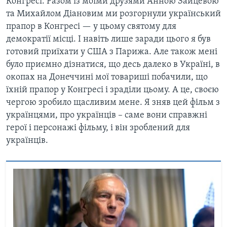
Конгресі. Разом із моїми друзями Анною Зайцевою
та Михайлом Діановим ми розгорнули український
прапор в Конгресі — у цьому святому для
демократії місці. І навіть лише заради цього я був
готовий приїхати у США з Парижа. Але також мені
було приємно дізнатися, що десь далеко в Україні, в
окопах на Донеччині мої товариші побачили, що
їхній прапор у Конгресі і зраділи цьому. А це, своєю
чергою зробило щасливим мене. Я зняв цей фільм з
українцями, про українців – саме вони справжні
герої і персонажі фільму, і він зроблений для
українців.