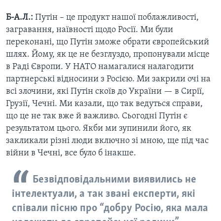
Б-А.Л.:
Путін – це продукт нашої поблажливості,
загравання, наївності щодо Росії.
Ми були
переконані, що Путін зможе обрати європейський
шлях. Йому, як це не безглуздо, пропонували місце
в Раді Європи. У НАТО намагалися налагодити
партнерські відносини з Росією. Ми закрили очі на
всі злочини, які Путін скоїв до України — в Сирії,
Грузії, Чечні. Ми казали, що так ведуться справи,
що це не так вже й важливо. Сьогодні Путін є
результатом цього. Якби ми зупинили його, як
закликали різні люди включно зі мною, ще під час
війни в Чечні, все було б інакше.
Безвідповідальними виявились не
інтелектуали, а так звані експерти, які
співали пісню про “добру Росію, яка мала