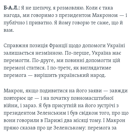
Б-А.Л.:
Я не шепочу, я розмовляю. Коли є така
нагода, ми говоримо з президентом Макроном — і
публічно і приватно. Я йому говорю те саме, що й
вам.
Справжня позиція Франції щодо допомоги Україні
залишається незмінною. По-перше, Україна має
перемогти. По-друге, ми повинні допомогти цій
перемозі статися. І по-третє, як виглядатиме
перемога — вирішить український народ.
Макрон, якщо подивитися на його заяви — завжди
повторює це — і на початку повномасштабної
війни, і зараз. Я був присутній на його зустрічі з
президентом Зеленським і був свідком того, про що
вони говорили в Парижі два місяці тому. І Макрон
прямо сказав про це Зеленському: перемога за