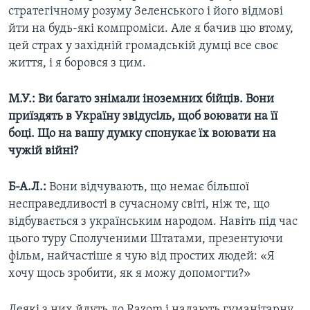
стратегічному розуму Зеленського і його відмові
йти на будь-які компроміси. Але я бачив цю втому,
цей страх у західній громадській думці все своє
життя, і я боровся з цим.
М.У.: Ви багато знімали іноземних бійців. Вони
приїздять в Україну звідусіль, щоб воювати на її
боці. Що на вашу думку спонукає їх воювати на
чужій війні?
Б-А.Л.:
Вони відчувають, що немає більшої
несправедливості в сучасному світі, ніж те, що
відбувається з українським народом. Навіть під час
цього туру Сполученими Штатами, презентуючи
фільм, найчастіше я чую від простих людей: «Я
хочу щось зробити, як я можу допомогти?»
Деякі з них йдуть до Razom і надають гуманітарну