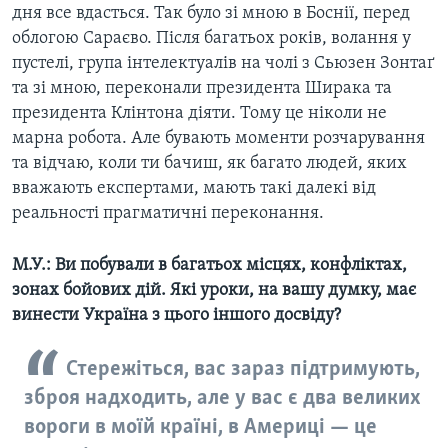
дня все вдасться. Так було зі мною в Боснії, перед
облогою Сараєво. Після багатьох років, волання у
пустелі, група інтелектуалів на чолі з Сьюзен Зонтаґ
та зі мною, переконали президента Ширака та
президента Клінтона діяти. Тому це ніколи не
марна робота. Але бувають моменти розчарування
та відчаю, коли ти бачиш, як багато людей, яких
вважають експертами, мають такі далекі від
реальності прагматичні переконання.
М.У.: Ви побували в багатьох місцях, конфліктах,
зонах бойових дій. Які уроки, на вашу думку, має
винести Україна з цього іншого досвіду?
Стережіться, вас зараз підтримують,
зброя надходить, але у вас є два великих
вороги в моїй країні, в Америці — це