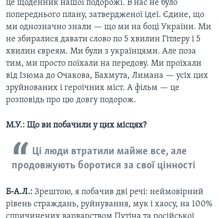
це щоденник нашої подорожі. В нас не було
попереднього плану, затвердженої ідеї. Єдине, що
ми однозначно знали — що ми на боці України. Ми
не збиралися давати слово по 5 хвилин Гітлеру і 5
хвилин євреям. Ми були з українцями. Але поза
тим, ми просто поїхали на передову. Ми проїхали
від Ізюма до Очакова, Бахмута, Лимана — усіх цих
зруйнованих і героїчних міст. А фільм — це
розповідь про цю довгу подорож.
М.У.: Що ви побачили у цих місцях?
Ці люди втратили майже все, але
продовжують боротися за свої цінності
Б-А.Л.:
Зрештою, я побачив дві речі: неймовірний
рівень страждань, руйнування, мук і хаосу, на 100%
спричинених варварством Путіна та російської