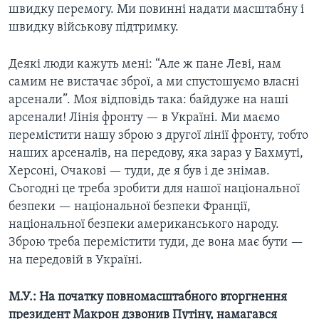
швидку перемогу. Ми повинні надати масштабну і
швидку військову підтримку.
Деякі люди кажуть мені: “Але ж пане Леві, нам
самим не вистачає зброї, а ми спустошуємо власні
арсенали”. Моя відповідь така: байдуже на наші
арсенали! Лінія фронту — в Україні. Ми маємо
перемістити нашу зброю з другої лінії фронту, тобто
наших арсеналів, на передову, яка зараз у Бахмуті,
Херсоні, Очакові — туди, де я був і де знімав.
Сьогодні це треба зробити для нашої національної
безпеки — національної безпеки Франції,
національної безпеки американського народу.
Зброю треба перемістити туди, де вона має бути —
на передовій в Україні.
М.У.: На початку повномасштабного вторгнення
президент Макрон дзвонив Путіну, намагався