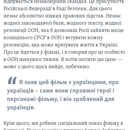
відбувається неймовірний скандал. Це присутність
Російської Федерації в Раді безпеки. Для цього
немає абсолютно ніяких правових підстав. Немає
жодної законодавчої бази, жодного тексту, жодної
резолюції ООН, яка б дозволяла Росії зайняти місце
колишнього СРСР в ООН і ветувати кожну
резолюцію, яка може врятувати життя в Україні.
Про це йдеться у фільмі, і я говорив про це особисто
в ООН минулого тижня. Я хотів посіяти цю ідею —
може з цього щось вийде, побачимо.
Я зняв цей фільм з українцями, про
українців – саме вони справжні герої і
персонажі фільму, і він зроблений для
українців.
Крім цього, ми робили спеціальний показ фільму в