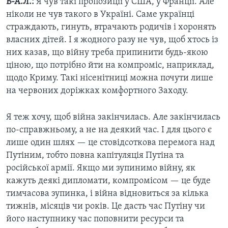
Б-А.Л.:
Я чув такі пропозиції у США, у Франції. Але
ніколи не чув такого в Україні. Саме українці
страждають, гинуть, втрачають родичів і хоронять
власних дітей. І я жодного разу не чув, щоб хтось із
них казав, що війну треба припинити будь-якою
ціною
,
що потрібно йти на компроміс, наприклад,
щодо Криму. Такі нісенітниці можна почути лише
на червоних доріжках комфортного Заходу.
Я теж хочу, щоб війна закінчилась. Але закінчилась
по-справжньому, а не на деякий час. І для цього є
лише один шлях — це стовідсоткова перемога над
Путіним, тобто повна капітуляція Путіна та
російської армії. Якщо ми зупинимо війну, як
кажуть деякі дипломати, компромісом — це буде
тимчасова зупинка, і війна відновиться за кілька
тижнів, місяців чи років. Це дасть час Путіну чи
його наступнику час поповнити ресурси та