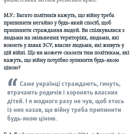
фашистських загонів російської армії.
М.У.: Багато політиків кажуть, що війну треба
припинити негайно у будь-який спосіб, щоб
припинити страждання людей. Ви спілкувалися з
людьми на звільнених територіях, людьми, які
воюють у лавах ЗСУ, власне людьми, які живуть у
цій війні. Що ви можете сказати тим політикам, які
кажуть, що війну потрібно зупинити будь-якою
ціною?
Саме українці страждають, гинуть,
втрачають родичів і хоронять власних
дітей. І я жодного разу не чув, щоб хтось
із них казав, що війну треба припинити
будь-якою ціною.