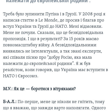
належати до європейської родини”.
Треба було зупинити Путіна і в Грузії. У 2008 році я
написав статтю в Le Monde, де просив і благав про
вступ України та Грузії до НАТО. Мені відмовили.
Мене не почули. Cказали, що це безвідповідальна
пропозиція. І що в результаті? За 15 років маємо
повномасштабну війну. А
безвідповідальними
виявились не інтелектуали, а так звані експерти,
які співали пісню про “добру Росію, яка мала
належати до європейської родини”. Я ж був
реалістом, коли говорив, що Україна має вступити в
НАТО і Євросоюз.
М.У.: Як це — боротися з вітряками?
Б-А.Л.:
По-перше, мене це ніколи не гнітить, тому
що я вважаю, що завжди варто наполягати. Одного