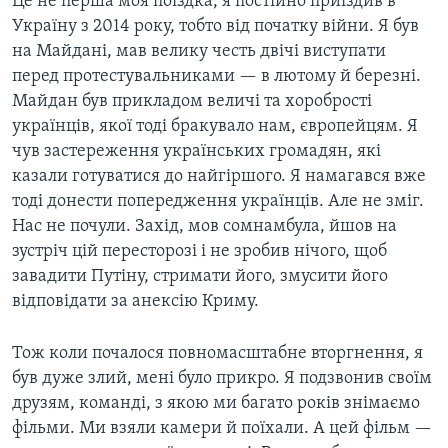
Це не перша моя поїздка, я постійно приїздив в
Україну з 2014 року, тобто від початку війни. Я був
на Майдані, мав велику честь двічі виступати
перед протестувальниками — в лютому й березні.
Майдан був прикладом величі та хоробрості
українців, якої тоді бракувало нам, європейцям. Я
чув застереження українських громадян, які
казали готуватися до найгіршого. Я намагався вже
тоді донести попередження українців. Але не зміг.
Нас не почули. Захід, мов сомнамбула, йшов на
зустріч цій пересторозі і не зробив нічого, щоб
завадити Путіну, стримати його, змусити його
відповідати за анексію Криму.
Тож коли почалося повномасштабне вторгнення, я
був дуже злий, мені було прикро. Я подзвонив своїм
друзям, команді, з якою ми багато років знімаємо
фільми. Ми взяли камери й поїхали. А цей фільм —