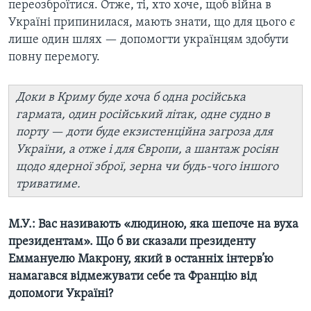
переозброїтися. Отже, ті, хто хоче, щоб війна в
Україні припинилася, мають знати, що для цього є
лише один шлях — допомогти українцям здобути
повну перемогу.
Доки в Криму буде хоча б одна російська
гармата, один російський літак, одне судно в
порту — доти буде екзистенційна загроза для
України, а отже і для Європи, а шантаж росіян
щодо ядерної зброї, зерна чи будь-чого іншого
триватиме.
М.У.: Вас називають «людиною, яка шепоче на вуха
президентам». Що б ви сказали президенту
Еммануелю Макрону, який в останніх інтерв’ю
намагався відмежувати себе та Францію від
допомоги Україні?