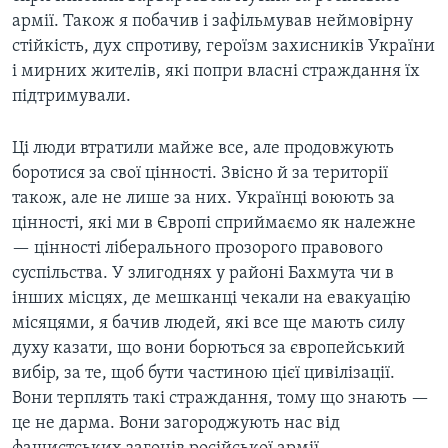
армії. Також я побачив і зафільмував неймовірну
стійкість, дух спротиву, героїзм захисників України
і мирних жителів, які попри власні страждання їх
підтримували.
Ці люди втратили майже все, але продовжують
боротися за свої цінності. Звісно й за території
також, але не лише за них. Українці воюють за
цінності, які ми в Європі сприймаємо як належне
— цінності ліберального прозорого правового
суспільства. У злигоднях у районі Бахмута чи в
інших місцях, де мешканці чекали на евакуацію
місяцями, я бачив людей, які все ще мають силу
духу казати, що вони борються за європейський
вибір, за те, щоб бути частиною цієї цивілізації.
Вони терплять такі страждання, тому що знають —
це не дарма. Вони загороджують нас від