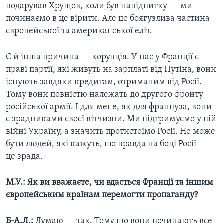
подарував Хрущов, коли був напідпитку — ми
починаємо в це вірити. Але це боягузлива частина
європейської та американської еліт.
Є й інша причина — корупція. У нас у Франції є
праві партії, які живуть на зарплаті від Путіна, вони
існують завдяки кредитам, отриманим від Росії.
Тому вони повністю належать до другого фронту
російської армії. І для мене, як для француза, вони
є зрадниками своєї вітчизни. Ми підтримуємо у цій
війні Україну, а значить протистоїмо Росії. Не може
бути людей, які кажуть, що правда на боці Росії —
це зрада.
М.У.: Як ви вважаєте, чи вдасться Франції та іншим
європейським країнам перемогти пропаганду?
Б-А.Л.:
Думаю — так. Тому що вони починають все