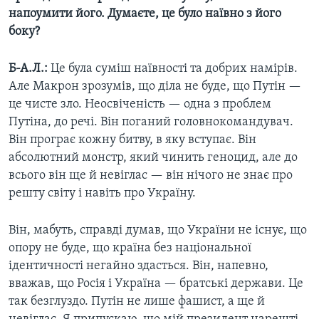
напоумити його. Думаєте, це було наївно з його
боку?
Б-А.Л.:
Це була суміш наївності та добрих намірів.
Але Макрон зрозумів, що діла не буде, що Путін —
це чисте зло. Неосвіченість — одна з проблем
Путіна, до речі. Він поганий головнокомандувач.
Він програє кожну битву, в яку вступає. Він
абсолютний монстр, який чинить геноцид, але до
всього він ще й невіглас — він нічого не знає про
решту світу і навіть про Україну.
Він, мабуть, справді думав, що України не існує, що
опору не буде, що країна без національної
ідентичності негайно здасться. Він, напевно,
вважав, що Росія і Україна — братські держави. Це
так безглуздо. Путін не лише фашист, а ще й