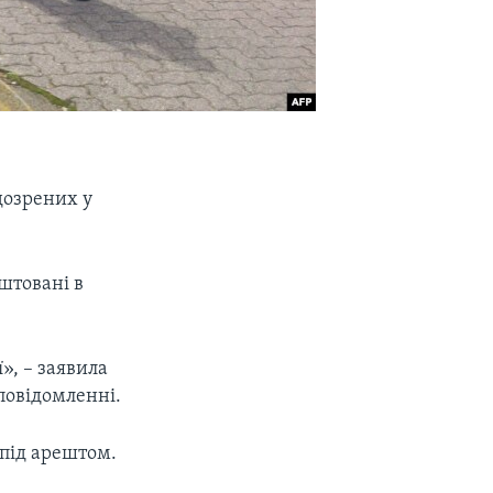
дозрених у
ештовані в
», – заявила
 повідомленні.
 під арештом.