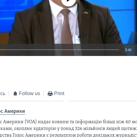
5:42
EMBED
сь
Follow us
Print
ос Америки
с Америки (VOA) надає новини та інформацію більш ніж 40 мо
ками, охоплює аудиторію у понад 326 мільйонів людей щотижн
рства Голос Америки є результатом роботи декількох журналіст