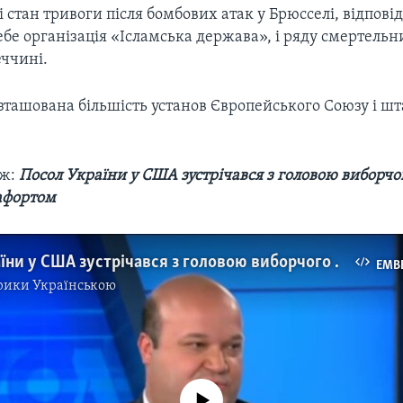
лі стан тривоги після бомбових атак у Брюсселі, відпові
себе організація «Ісламська держава», і ряду смертельн
еччині.
зташована більшість установ Європейського Союзу і ш
ож:
Посол України у США зустрічався з головою виборчо
афортом
Посол України у США зустрічався з головою виборчого штабу Трампа - Полом Манафортом. Відео
EMB
рики Українською
No media source currently available