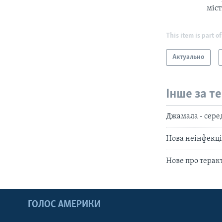
міс
This item is part of
Актуально
Інше за т
Джамала - серед
Нова неінфекці
Нове про терак
ГОЛОС АМЕРИКИ