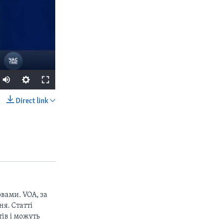
Direct link
SHARE
вами. VOA, за
px
width
я. Статті
ів і можуть