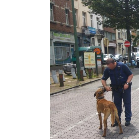
СУСПІЛЬСТВО
ТЕЛЕПРОГРАМИ
ЕКОНОМІКА
ENGLISH
ЧАС-TIME
ІСТОРІЇ УСПІХУ УКРАЇНЦІВ
БРИФІНГ ГОЛОСУ АМЕРИКИ
СТУДІЯ ВАШИНГТОН
ВІКНО В АМЕРИКУ
ПРАЙМ-ТАЙМ
ПОГЛЯД З ВАШИНГТОНА