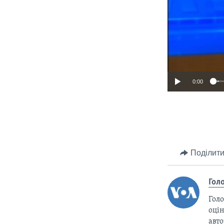
0:00
Поділити
Гол
Голо
оцін
авто