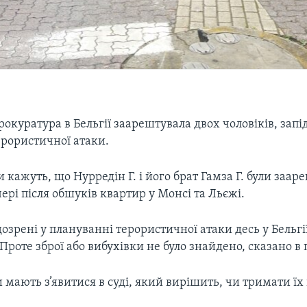
окуратура в Бельгії заарештувала двох чоловіків, запі
ерористичної атаки.
и кажуть, що Нурредін Г. і його брат Гамза Г. були заар
ері після обшуків квартир у Монсі та Льєжі.
озрені у плануванні терористичної атаки десь у Бельгії
Проте зброї або вибухівки не було знайдено, сказано в
и мають з’явитися в суді, який вирішить, чи тримати їх