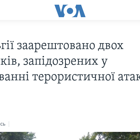
ьгії заарештовано двох
ків, запідозрених у
ванні терористичної ата
сь