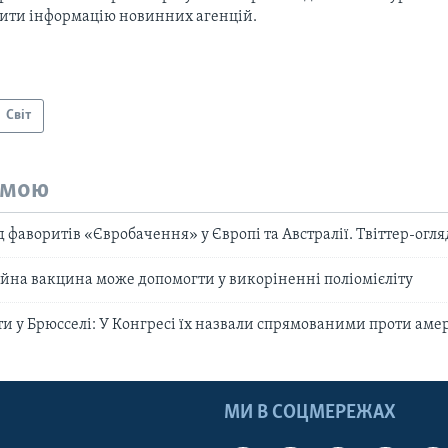
тити інформацію новинних агенцій.
Світ
емою
 фаворитів «Євробачення» у Європі та Австралії. Твіттер-огля
йна вакцина може допомогти у викоріненні поліомієліту
ти у Брюсселі: У Конгресі їх назвали спрямованими проти ам
МИ В СОЦМЕРЕЖАХ