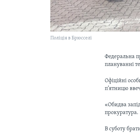
Поліція в Брюсселі
Федеральна пр
плануванні т
Офіційні особ
п’ятницю ввеч
«Обидва запід
прокуратура. 
В суботу брат