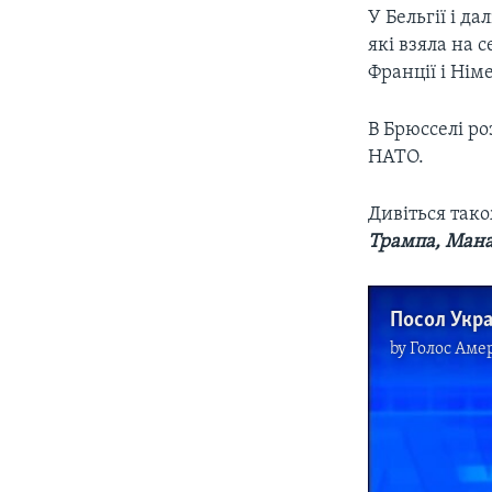
У Бельгії і да
які взяла на 
Франції і Нім
В Брюсселі ро
НАТО.
Дивіться так
Трампа, Ман
by
Голос Аме