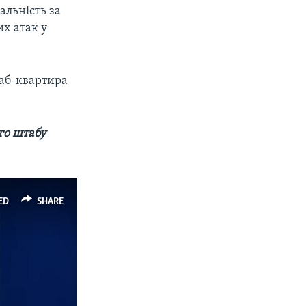
дальність за
их атак у
таб-квартира
го штабу
ED
SHARE