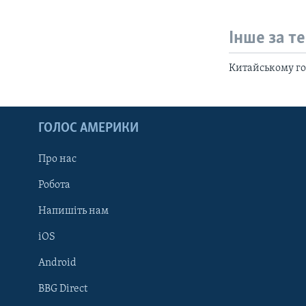
Інше за т
Китайському го
ГОЛОС АМЕРИКИ
Про нас
Робота
Напишіть нам
iOS
Android
Learning English
BBG Direct