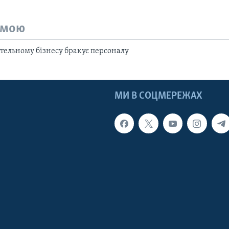
емою
тельному бізнесу бракує персоналу
МИ В СОЦМЕРЕЖАХ