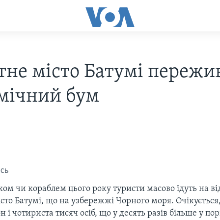
тне місто Батумі пережи
мічний бум
сь
ком чи кораблем цього року туристи масово їдуть на в
сто Батумі, що на узбережжі Чорного моря. Очікується,
н і чотириста тисяч осіб, що у десять разів більше у пор