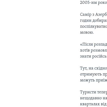
СУСПІЛЬСТВО
2005-им роко
ТЕЛЕПРОГРАМИ
ЕКОНОМІКА
ENGLISH
ЧАС-TIME
Самір з Азерб
ІСТОРІЇ УСПІХУ УКРАЇНЦІВ
годин добираю
БРИФІНГ ГОЛОСУ АМЕРИКИ
поспілкувати
СТУДІЯ ВАШИНГТОН
мовою.
ВІКНО В АМЕРИКУ
«Після розпад
ПРАЙМ-ТАЙМ
хотів розмовл
знати російсь
ПОГЛЯД З ВАШИНГТОНА
Тут, на східн
отримують при
можуть приїж
Туристи тепер
нещодавно нав
кварталах від