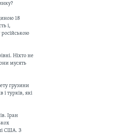
инку?
диною 18
ть і,
у російською
івні. Ніхто не
вони мусять
тету грузини
 і турків, які
ів. Іран
ькох
лі США. З