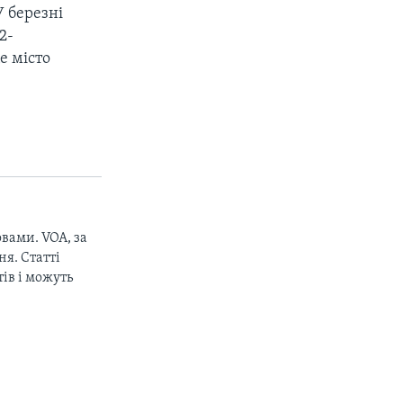
У березні
2-
е місто
вами. VOA, за
я. Статті
ів і можуть