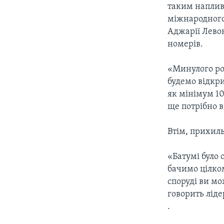
таким напливо
міжнародного
Аджарії Лево
номерів.
«Минулого рок
будемо відкри
як мінімум 10
ще потрібно в
Втім, прихил
«Батумі було 
бачимо цілком
споруді ви мо
говорить ліде
.