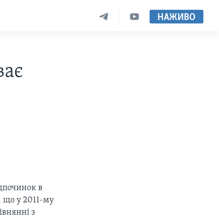
НАЖИВО
ває
ідпочинок в
 що у 2011-му
івнянні з