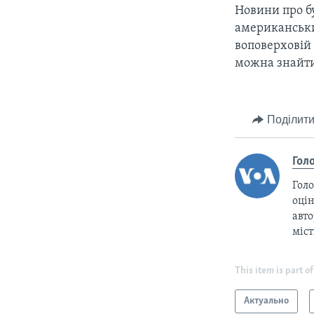
Новини про бу
американськи
воповерховій 
можна знайти н
Поділити
Гол
Голо
оцін
авто
міс
This item is part of
Актуально