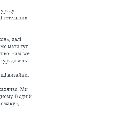
і
 уряду
і готельних
он», далі
емо мати тут
тньо. Нам все
ує урядовець.
ущі дизайни.
 жахливе. Ми
дному. В одній
 смаку», –