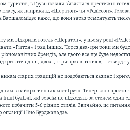
м туристів, в Грузії почали з’являтися престижні готел
 класу, як наприклад «Шератон» чи «Редіссон». Голова
н Варшаломідзе каже, що вони зараз ремонтують тисяч
у ми відкрили готель «Шератон», у цьому році «Редісс
вати «Гілтон» і ряд інших. Через два-три роки ми буд
 різноманітних брендів, але цього все ще буде недоста
ідкривати одно-, двох-, і тризіркові готелі», – ствердж
ьникам старих традицій не подобаються казино і крич
одним з найкрасивіших міст Грузії. Тепер воно просто
 інші будівлі, які зовсім не підходять за стилем один о
жете побачити 5-6 різних стилів. Звичайно, це питання
р опозиції Ніно Бурджанадзе.