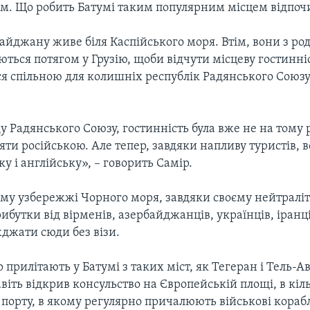
м. Що робить Батумі таким популярним місцем відпоч
айджану живе біля Каспійського моря. Втім, вони з ро
ться потягом у Грузію, щоби відчути місцеву гостинніс
ся спільною для колишніх республік Радянського Союз
у Радянського Союзу, гостинність була вже не на тому р
яти російською. Але тепер, завдяки напливу туристів, 
ку і англійську», – говорить Самір.
ому узбережжі Чорного моря, завдяки своєму нейтралі
бутки від вірменів, азербайджанців, українців, іранців
джати сюди без візи.
 прилітають у Батумі з таких міст, як Тегеран і Тель-Ав
іть відкрив консульство на Європейській площі, в кіл
 порту, в якому регулярно причалюють військові кораб