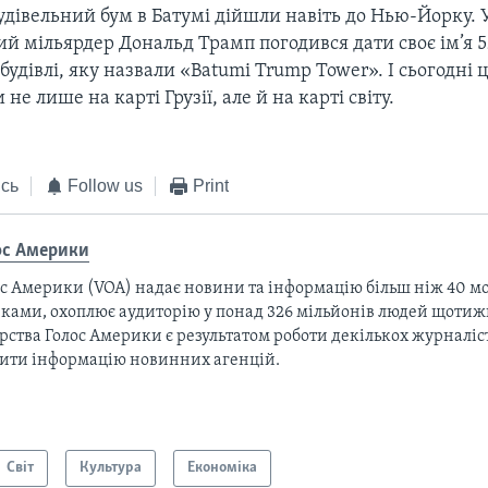
дівельний бум в Батумі дійшли навіть до Нью-Йорку. 
й мільярдер Дональд Трамп погодився дати своє ім’я 5
будівлі, яку назвали «Batumi Trump Tower». І сьогодні ц
е лише на карті Грузії, але й на карті світу.
сь
Follow us
Print
ос Америки
с Америки (VOA) надає новини та інформацію більш ніж 40 мо
ками, охоплює аудиторію у понад 326 мільйонів людей щотижн
рства Голос Америки є результатом роботи декількох журналіст
тити інформацію новинних агенцій.
Світ
Культура
Економіка