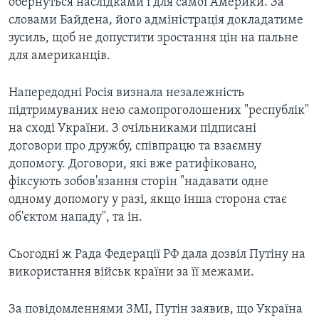
обернуться наслідками і для самої Америки. За
словами Байдена, його адміністрація докладатиме
зусиль, щоб не допустити зростання цін на пальне
для американців.
Напередодні Росія визнала незалежність
підтримуваних нею самопроголошених "республік"
на сході України. З очільниками підписані
договори про дружбу, співпрацю та взаємну
допомогу. Договори, які вже ратифіковано,
фіксують зобов'язання сторін "надавати одне
одному допомогу у разі, якщо інша сторона стає
об'єктом нападу", та ін.
Сьогодні ж Рада Федерації РФ дала дозвіл Путіну на
використання військ країни за її межами.
За повідомленнями ЗМІ, Путін заявив, що Україна