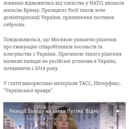
повинна відмовитись від членства у НАТО, визнати
анексію Криму. Президент Росії також хоче
демілітаризації України, припинення поставок
озброєнь.
Повідомляється, що Москвою ухвалено рішення
про евакуацію співробітників посольств та
консульства з України. Причиною такого рішення
назвали напади на російські установи в Україні,
починаючи з 2014 року.
У статті використано матеріали ТАСС, Интерфакс,
"Української правди".
Реакції Заходу на заяви Путіна. Відео
by
Голос Америки Українською