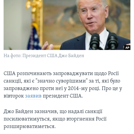
ВІДЕО
СУСПІЛЬСТВО
ТЕЛЕПРОГРАМИ
ЕКОНОМІКА
ENGLISH
ЧАС-TIME
ІСТОРІЇ УСПІХУ УКРАЇНЦІВ
БРИФІНГ ГОЛОСУ АМЕРИКИ
Learning English
СТУДІЯ ВАШИНГТОН
МИ В СОЦМЕРЕЖАХ
ВІКНО В АМЕРИКУ
На фото: Президент США Джо Байден
ПРАЙМ-ТАЙМ
США розпочинають запроваджувати щодо Росії
ПОГЛЯД З ВАШИНГТОНА
санкції, які є "значно суворішими" за ті, які було
Мови
запроваджено проти неї у 2014-му році. Про це у
вівторок
заявив
президент США.
Джо Байден зазначив, що надалі санкції
посилюватимуться, якщо вторгнення Росії
розширюватиметься.