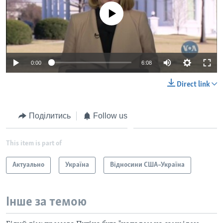
No media source currently available
0:00
6:08
Direct link
Поділитись
Follow us
This item is part of
Актуально
Україна
Відносини США–Україна
Інше за темою