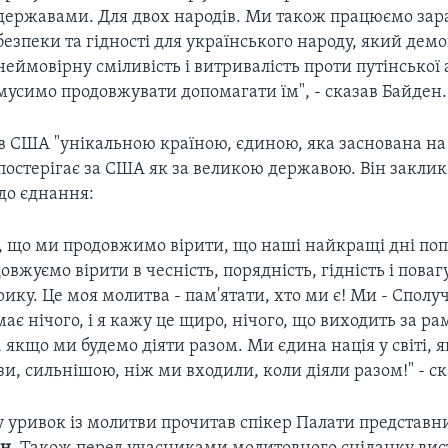
державами. Для двох народів. Ми також працюємо зар
безпеки та гідності для українського народу, який дем
неймовірну сміливість і витривалість проти путінської 
мусимо продовжувати допомагати їм", - сказав Байден.
 США "унікальною країною, єдиною, яка заснована на ід
спостерігає за США як за великою державою. Він закли
до єднання:
, що ми продовжимо вірити, що наші найкращі дні попе
овжуємо вірити в чесність, порядність, гідність і поваг
ику. Це моя молитва - пам'ятати, хто ми є! Ми - Сполу
є нічого, і я кажу це щиро, нічого, що виходить за р
якщо ми будемо діяти разом. Ми єдина нація у світі, 
зи, сильнішою, ніж ми входили, коли діяли разом!" - с
у уривок із молитви прочитав спікер Палати представ