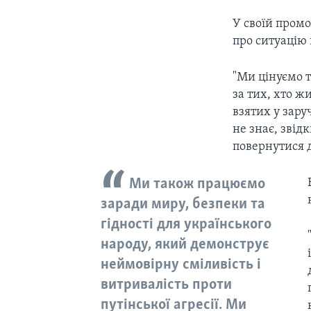
У своїй пром
про ситуацію в
"Ми цінуємо т
за тих, хто ж
взятих у зару
не знає, звід
повернутися 
Ми також працюємо
заради миру, безпеки та
гідності для українського
народу, який демонструє
неймовірну сміливість і
витривалість проти
путінської агресії. Ми