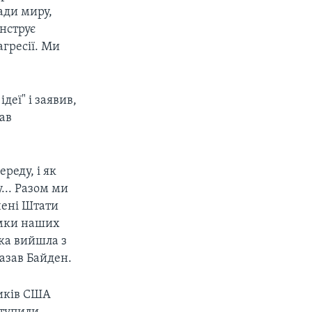
ади миру,
онструє
агресії. Ми
еї" і заявив,
кав
реду, і як
у... Разом ми
чені Штати
амки наших
яка вийшла з
казав Байден.
ників США