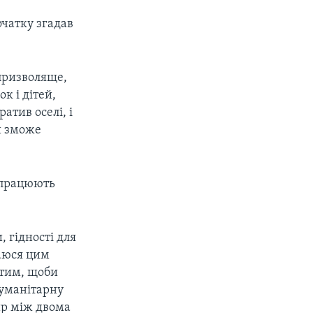
чатку згадав
апризволяще,
к і дітей,
атив оселі, і
ли зможе
й працюють
 гідності для
маюся цим
д тим, щоби
гуманітарну
мир між двома