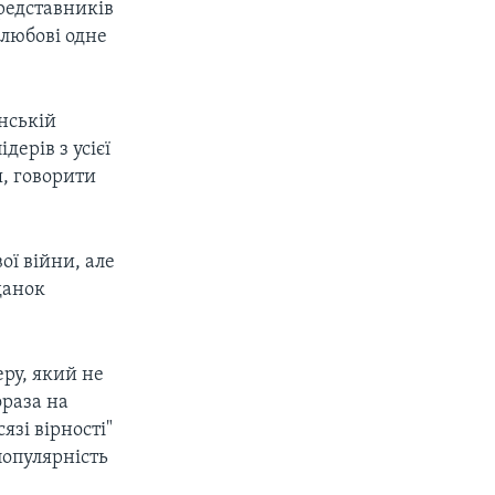
редставників
 любові одне
нській
дерів з усієї
я, говорити
ої війни, але
данок
ру, який не
фраза на
язі вірності"
популярність