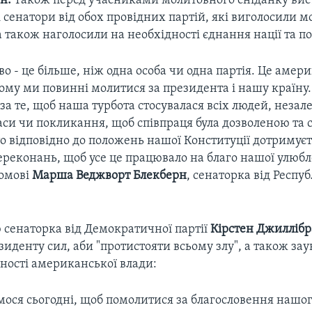
н.
Також перед учасниками молитовного сніданку ви
сенатори від обох провідних партій, які виголосили м
 також наголосили на необхідності єднання нації та по
о - це більше, ніж одна особа чи одна партія. Це амер
 тому ми повинні молитися за президента і нашу країну. 
а те, щоб наша турбота стосувалася всіх людей, незал
аси чи покликання, щоб співпраця була дозволеною та 
о відповідно до положень нашої Конституції дотримуєт
реконань, щоб усе це працювало на благо нашої улюбл
ромові
Марша Веджворт Блекберн
, сенаторка від Респу
 сенаторка від Демократичної партії
Кірстен Джилліб
иденту сил, аби "протистояти всьому злу", а також за
ності американської влади:
мося сьогодні, щоб помолитися за благословення нашог