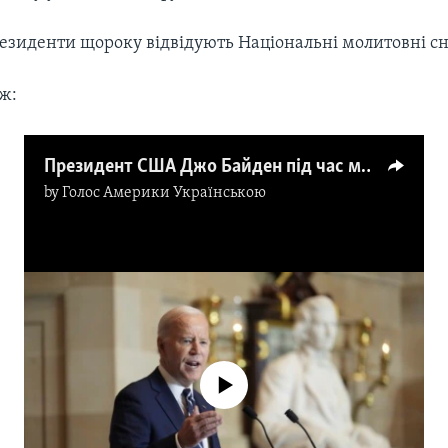
резиденти щороку відвідують Національні молитовні с
ж:
Президент США Джо Байден під час молитовного сніданку згадав Україну. Відео
by
Голос Америки Українською
No media source currently available