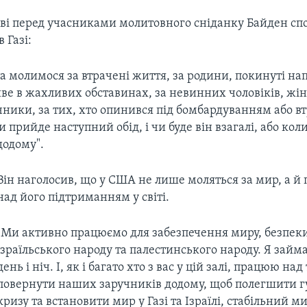
ові перед учасниками молитовного сніданку Байден спо
 Газі:
а молимося за втрачені життя, за родини, покинуті н
иве в жахливих обставинах, за невинних чоловіків, жіно
чники, за тих, хто опинився під бомбардуванням або втр
ки прийде наступний обід, і чи буде він взагалі, або ко
додому".
Він наголосив, що у США не лише моляться за мир, а 
над його підтриманням у світі.
"Ми активно працюємо для забезпечення миру, безпеки,
ізраїльського народу та палестинського народу. Я зай
день і ніч. І, як і багато хто з вас у цій залі, працюю на
повернути наших заручників додому, щоб полегшити 
кризу та встановити мир у Газі та Ізраїлі, стабільний 