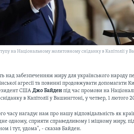
упу на Національному молитовному сніданку в Капітолії у Ваш
 над забезпеченням миру для українського народу п
нської агресії та повинні продовжувати допомагати Ки
резидент США
Джо Байден
під час промови на Націона
ніданку в Капітолії у Вашингтоні, у четвер, 1 лютого 2
о часу нагадує нам про нашу відповідальність як краї
дне одному, сприяти справедливому і міцному миру, п
ом і тут, удома", - сказав Байден.