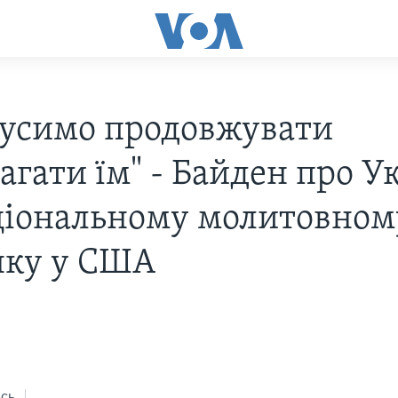
усимо продовжувати
агати їм" - Байден про У
ціональному молитовном
нку у США
сь