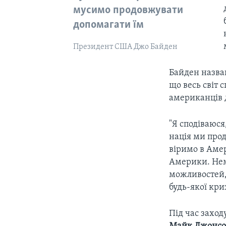
мусимо продовжувати
допомагати їм
Президент США Джо Байден
Байден назвав
що весь світ 
американців 
"Я сподіваюся
нація ми прод
віримо в Амер
Америки. Нема
можливостей, 
будь-якої кри
Під час заход