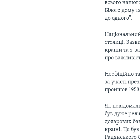
всього нашог
Білого дому т
до одного".
Національний
столиці. Зазви
країни та з-з
про важливіст
Неофіційно та
за участі пр
пройшов 1953 
Як повідомля
був дуже релі
доларових бан
країні. Це бу
Радянського С