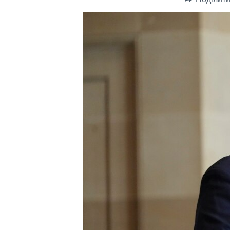
СУСПІЛЬСТВО
ТЕЛЕПРОГРАМИ
ЕКОНОМІКА
ENGLISH
ЧАС-TIME
ІСТОРІЇ УСПІХУ УКРАЇНЦІВ
БРИФІНГ ГОЛОСУ АМЕРИКИ
СТУДІЯ ВАШИНГТОН
ВІКНО В АМЕРИКУ
ПРАЙМ-ТАЙМ
ПОГЛЯД З ВАШИНГТОНА