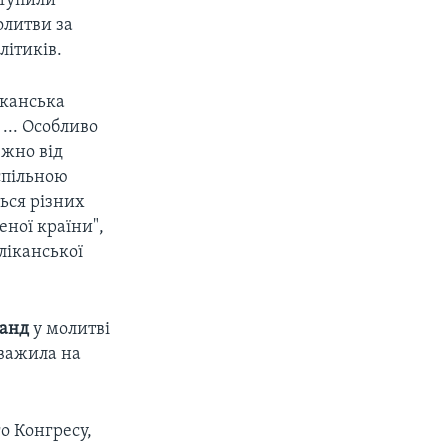
ступили
олитви за
літиків.
иканська
... Особливо
ежно від
спільною
ься різних
еної країни",
бліканської
ранд
у молитві
уважила на
о Конгресу,