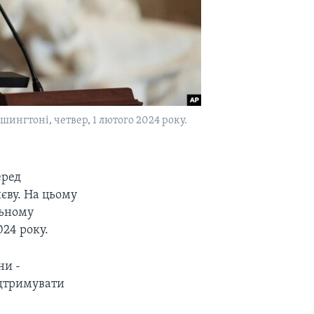
ингтоні, четвер, 1 лютого 2024 року.
еред
єву. На цьому
льному
024 року.
ни -
ідтримувати