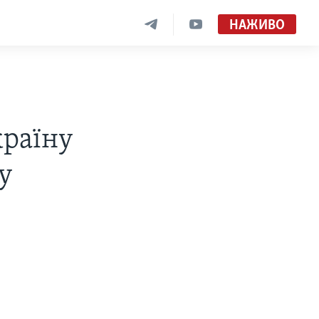
НАЖИВО
країну
у