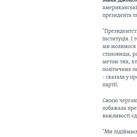
Майк Джонсо
американські 
президента та
"Президентств
інституція. І
ми молимося з
становища, р
метою тих, хт
політичних пе
- сказала у п
партії.
Своєю чергою
побажала през
важливості єд
"Ми підіймає