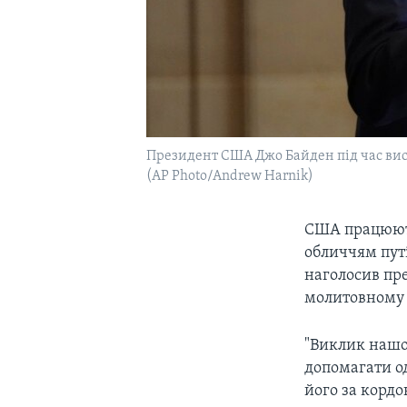
Президент США Джо Байден під час вист
(AP Photo/Andrew Harnik)
CША працюють
обличчям путі
наголосив п
молитовному с
"Виклик нашог
допомагати о
його за кордон