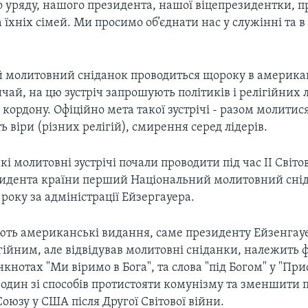
о уряду, нашого президента, нашої віцепрезидентки, п
а їхніх сімей. Ми просимо об’єднати нас у служінні та в
 молитовний сніданок проводиться щороку в америка
чай, на цю зустріч запрошують політиків і релігійних лі
а кордону. Офіційно мета такої зустрічі - разом молитис
ь віри (різних релігій), смирення серед лідерів.
кі молитовні зустрічі почали проводити під час ІІ Світов
езидента країни перший Національний молитовний сні
року за адміністрації Ейзергауера.
ють американські видання, саме президенту Ейзенгауе
гійним, але відвідував молитовні сніданки, належить 
кнотах "Ми віримо в Бога", та слова "під Богом" у "Прис
в один зі способів протистояти комунізму та зменшити 
оюзу у США після Другої Світової війни.