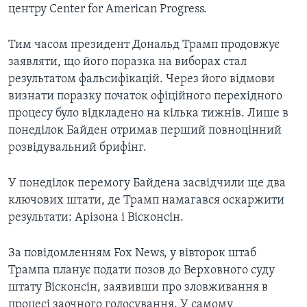
центру Center for American Progress.
Тим часом президент Дональд Трамп продовжує
заявляти, що його поразка на виборах стал
результатом фальсифікацій. Через його відмови
визнати поразку початок офіційного перехідного
процесу було відкладено на кілька тижнів. Лише в
понеділок Байден отримав перший повноцінний
розвідувальний брифінг.
У понеділок перемогу Байдена засвідчили ще два
ключових штати, де Трамп намагався оскаржити
результати: Арізона і Вісконсін.
За повідомленням Fox News, у вівторок штаб
Трампа планує подати позов до Верховного суду
штату Вісконсін, заявивши про зловживання в
процесі заочного голосування. У самому