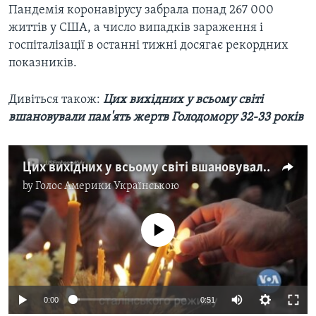
Пандемія коронавірусу забрала понад 267 000
життів у США, а число випадків зараження і
госпіталізації в останні тижні досягає рекордних
показників.
Дивіться також:
Цих вихідних у всьому світі
вшановували пам'ять жертв Голодомору 32-33 років
Цих вихідних у всьому світі вшановували пам'ять жертв Голодомору 32-33 років. Відео
by
Голос Америки Українською
No media source currently available
0:00
0:51