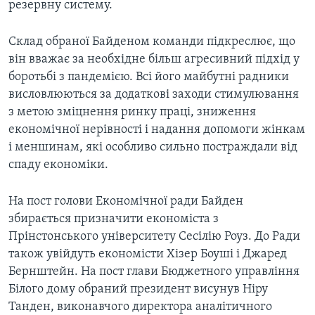
резервну систему.
Склад обраної Байденом команди підкреслює, що
він вважає за необхідне більш агресивний підхід у
боротьбі з пандемією. Всі його майбутні радники
висловлюються за додаткові заходи стимулювання
з метою зміцнення ринку праці, зниження
економічної нерівності і надання допомоги жінкам
і меншинам, які особливо сильно постраждали від
спаду економіки.
На пост голови Економічної ради Байден
збирається призначити економіста з
Прінстонського університету Сесілію Роуз. До Ради
також увійдуть економісти Хізер Боуші і Джаред
Бернштейн. На пост глави Бюджетного управління
Білого дому обраний президент висунув Ніру
Танден, виконавчого директора аналітичного