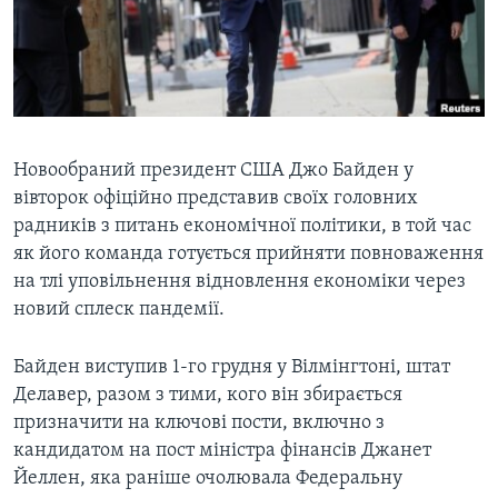
ВІДЕО
СУСПІЛЬСТВО
ТЕЛЕПРОГРАМИ
ЕКОНОМІКА
ENGLISH
ЧАС-TIME
ІСТОРІЇ УСПІХУ УКРАЇНЦІВ
БРИФІНГ ГОЛОСУ АМЕРИКИ
Learning English
СТУДІЯ ВАШИНГТОН
Новообраний президент США Джо Байден у
вівторок офіційно представив своїх головних
МИ В СОЦМЕРЕЖАХ
ВІКНО В АМЕРИКУ
радників з питань економічної політики, в той час
ПРАЙМ-ТАЙМ
як його команда готується прийняти повноваження
на тлі уповільнення відновлення економіки через
ПОГЛЯД З ВАШИНГТОНА
Мови
новий сплеск пандемії.
Байден виступив 1-го грудня у Вілмінгтоні, штат
Делавер, разом з тими, кого він збирається
призначити на ключові пости, включно з
кандидатом на пост міністра фінансів Джанет
Йеллен, яка раніше очолювала Федеральну