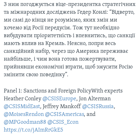
З ним погоджується віце-президентка стратегічних
та міжнародних досліджень Гедер Конлі: “Відверто,
ми самі до кінця не розуміємо, яких змін ми
хочемо від Росії передусім. Тож тут необхідно
вибудувати пріоритетність і впевнитись, що санкції
мають вплив на Кремль. Неясно, попри весь
санкційний набір, через що Америка переживає
найбільше, і чим вона готова пожертвувати,
прийнявши економічні втрати, щоб змусити Росію
змінити свою поведінку”.
Panel 1: Sanctions and Foreign PolicyWith experts
Heather Conley
@CSISEurope
, Jon Alterman
@CSISMidEast
, Jeffrey Mankoff
@CSISRussia
,
@MoisesRendon
@CSISAmericas
, and
@MPGoodman88
@CSIS_Econ
https://t.co/jAImRrGkE5