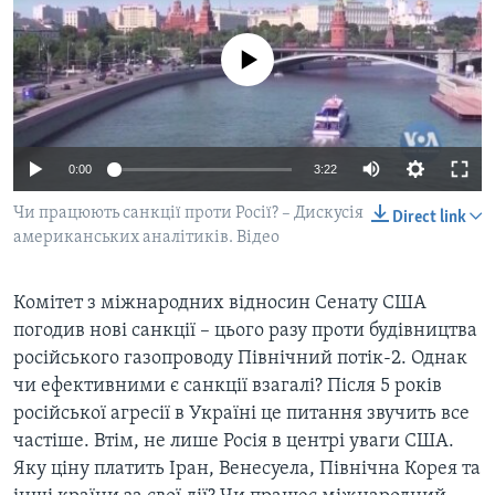
ВІДЕО
СУСПІЛЬСТВО
ТЕЛЕПРОГРАМИ
No media source currently available
ЕКОНОМІКА
ENGLISH
ЧАС-TIME
ІСТОРІЇ УСПІХУ УКРАЇНЦІВ
БРИФІНГ ГОЛОСУ АМЕРИКИ
Learning English
СТУДІЯ ВАШИНГТОН
0:00
3:22
МИ В СОЦМЕРЕЖАХ
ВІКНО В АМЕРИКУ
Чи працюють санкції проти Росії? – Дискусія
Direct link
американських аналітиків. Відео
ПРАЙМ-ТАЙМ
ПОГЛЯД З ВАШИНГТОНА
Комітет з міжнародних відносин Сенату США
Мови
погодив нові санкції – цього разу проти будівництва
російського газопроводу Північний потік-2. Однак
чи ефективними є санкції взагалі? Після 5 років
російської агресії в Україні це питання звучить все
частіше. Втім, не лише Росія в центрі уваги США.
Яку ціну платить Іран, Венесуела, Північна Корея та