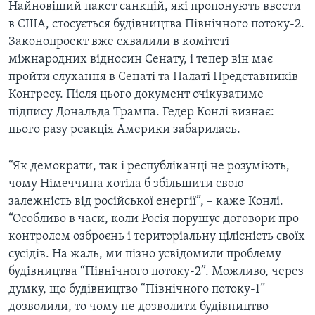
Найновіший пакет санкцій, які пропонують ввести
в США, стосується будівництва Північного потоку-2.
Законопроект вже схвалили в комітеті
міжнародних відносин Сенату, і тепер він має
пройти слухання в Сенаті та Палаті Представників
Конгресу. Після цього документ очікуватиме
підпису Дональда Трампа. Гедер Конлі визнає:
цього разу реакція Америки забарилась.
“Як демократи, так і республіканці не розуміють,
чому Німеччина хотіла б збільшити свою
залежність від російської енергії”, – каже Конлі.
“Особливо в часи, коли Росія порушує договори про
контролем озброєнь і територіальну цілісність своїх
сусідів. На жаль, ми пізно усвідомили проблему
будівництва “Північного потоку-2”. Можливо, через
думку, що будівництво “Північного потоку-1”
дозволили, то чому не дозволити будівництво