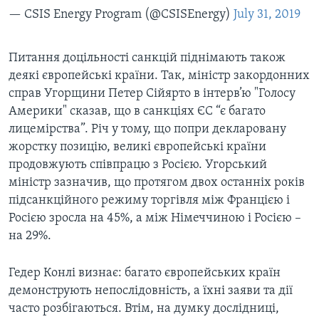
— CSIS Energy Program (@CSISEnergy)
July 31, 2019
Питання доцільності санкцій піднімають також
деякі європейські країни. Так, міністр закордонних
справ Угорщини Петер Сійярто в інтерв’ю "Голосу
Америки" сказав, що в санкціях ЄС “є багато
лицемірства”. Річ у тому, що попри декларовану
жорстку позицію, великі європейські країни
продовжують співпрацю з Росією. Угорський
міністр зазначив, що протягом двох останніх років
підсанкційного режиму торгівля між Францією і
Росією зросла на 45%, а між Німеччиною і Росією –
на 29%.
Гедер Конлі визнає: багато європейських країн
демонструють непослідовність, а їхні заяви та дії
часто розбігаються. Втім, на думку дослідниці,