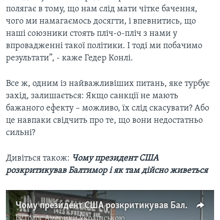
полягає в тому, що нам слід мати чітке бачення,
чого ми намагаємось досягти, і впевнитись, що
наші союзники стоять пліч-о-пліч з нами у
впровадженні такої політики. І тоді ми побачимо
результати”, - каже Гедер Конлі.
Все ж, одним із найважливіших питань, яке турбує
захід, залишається: Якщо санкції не мають
бажаного ефекту – можливо, їх слід скасувати? Або
це навпаки свідчить про те, що вони недостатньо
сильні?
Дивіться також:
Чому президент США
розкритикував Балтимор і як там дійсно живеться
Чому президент США розкритикував Балтимор і як там дійсно живеться. Відео
by
Голос Америки Українською