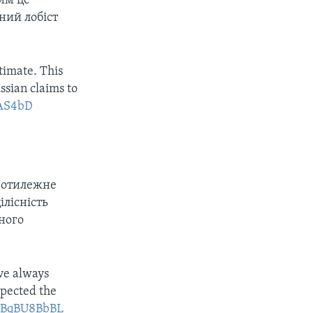
им це
ний лобіст
timate. This
ssian claims to
DAS4bD
протилежне
ілісність
ного
ave always
spected the
o/sBqBU8BbBL