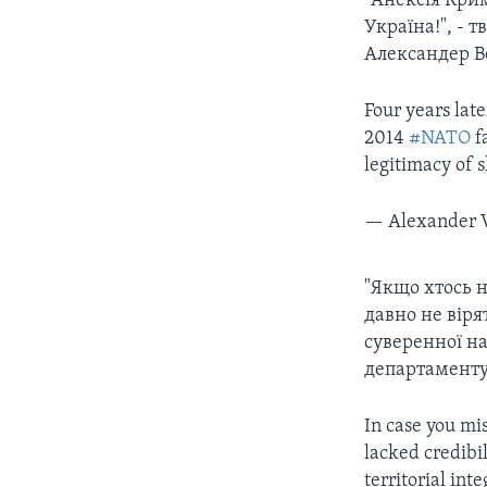
"Анексія Кри
Україна!", - 
Александер В
Four years late
2014
#NATO
f
legitimacy of
— Alexander 
"Якщо хтось н
давно не віря
суверенної н
департаменту
In case you mis
lacked credibi
territorial int