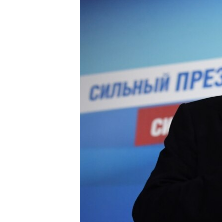
СУСПІЛЬСТВО
ТЕЛЕПРОГРАМИ
ЕКОНОМІКА
ENGLISH
ЧАС-TIME
ІСТОРІЇ УСПІХУ УКРАЇНЦІВ
БРИФІНГ ГОЛОСУ АМЕРИКИ
СТУДІЯ ВАШИНГТОН
ВІКНО В АМЕРИКУ
ПРАЙМ-ТАЙМ
ПОГЛЯД З ВАШИНГТОНА