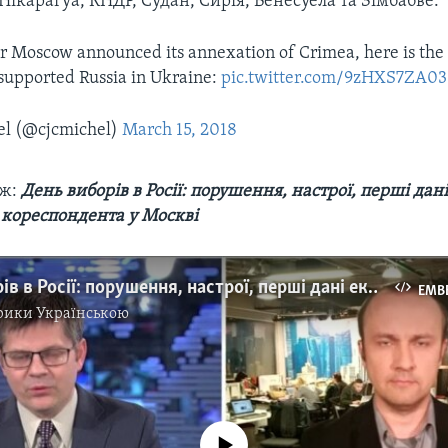
, Нікарагуа, КНДР, Судан, Сирія, Венесуела та Зімбабве.
er Moscow announced its annexation of Crimea, here is the 
 supported Russia in Ukraine:
pic.twitter.com/9zHXS7ZA03
el (@cjcmichel)
March 15, 2018
ож:
День виборів в Росії: порушення, настрої, перші дані
 кореспондента у Москві
День виборів в Росії: порушення, настрої, перші дані екзит-полів – подробиці від кореспондента у Москві. Відео
EMB
рики Українською
No media source currently available