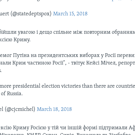
uert (@statedeptspox)
March 15, 2018
обійшли увагою і дещо спільне між повторним обранн
ксією Криму.
ремог Путіна на президентських виборах у Росії перев
знали Крим частиною Росії", - твітує Кейсі Мічел, репо
.
more presidential election victories than there are countri
 of Russia.
el (@cjcmichel)
March 18, 2018
ксію Криму Росією у тій чи іншій формі підтримали Аф