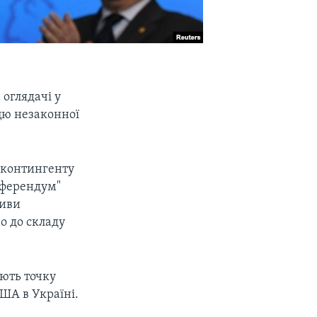
оглядачі у
цю незаконної
і контингенту
еферендум"
тиви
о до складу
ують точку
США в Україні.