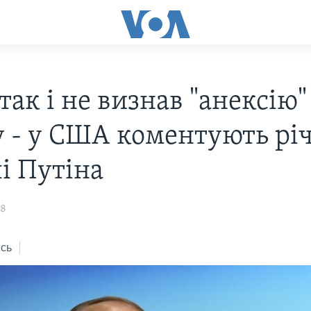
так і не визнав "анексію"
 - у США коментують р
і Путіна
18
сь