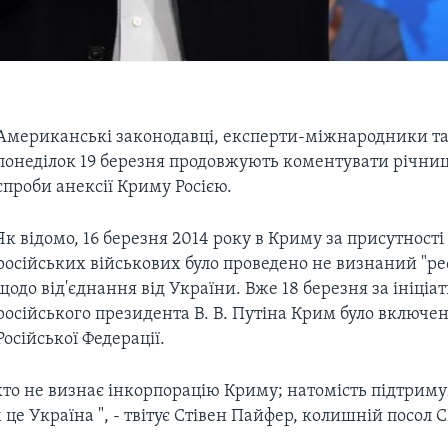
Американські законодавці, експерти-міжнародники та 
понеділок 19 березня продовжують коментувати річни
спроби анексії Криму Росією.
Як відомо, 16 березня 2014 року в Криму за присутност
російських військових було проведено не визнаний "р
щодо від'єднання від України. Вже 18 березня за ініціа
російського президента В. В. Путіна Крим було включен
Російської Федерації.
хто не визнає інкорпорацію Криму; натомість підтрим
 це Україна ", - твітує Стівен Пайфер, колишній посол 