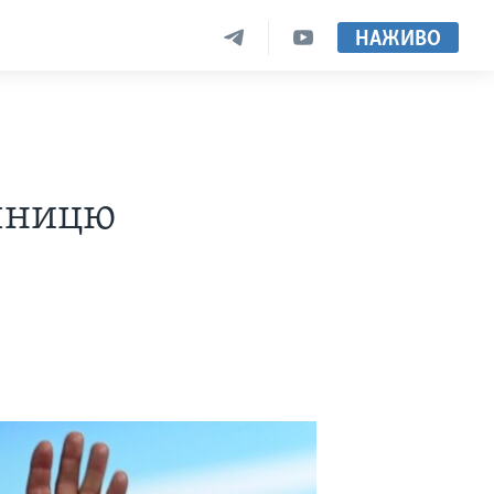
НАЖИВО
ічницю