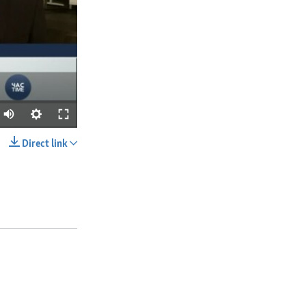
Direct link
SHARE
px
width