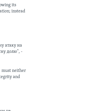
owing its
ation; instead
ну атаку на
ну долю", -
. must neither
tegrity and