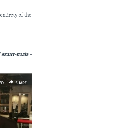
entirety of the
 екзит-полів –
ED
SHARE