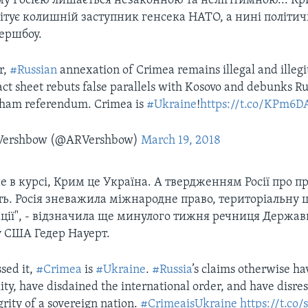
му Росією лишається незаконною та нелігітимною... Кр
твітує колишній заступник генсека НАТО, а нині політич
ершбоу.
r,
#Russian
annexation of Crimea remains illegal and illegi
act sheet rebuts false parallels with Kosovo and debunks Ru
 sham referendum. Crimea is
#Ukraine
!
https://t.co/KPm6
Vershbow (@ARVershbow)
March 19, 2018
е в курсі, Крим це Україна. А твердженням Росії про 
ть. Росія зневажила міжнародне право, територіальну ц
ації", - відзначила ще минулого тижня речниця Держав
 США Гедер Науерт.
sed it,
#Crimea
is
#Ukraine
.
#Russia
’s claims otherwise h
lity, have disdained the international order, and have disre
egrity of a sovereign nation.
#CrimeaisUkraine
https://t.c