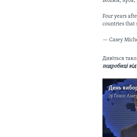
Болівія, Куба
Four years aft
countries that
— Casey Mich
Дивіться так
подробиці від
by
Голос Аме