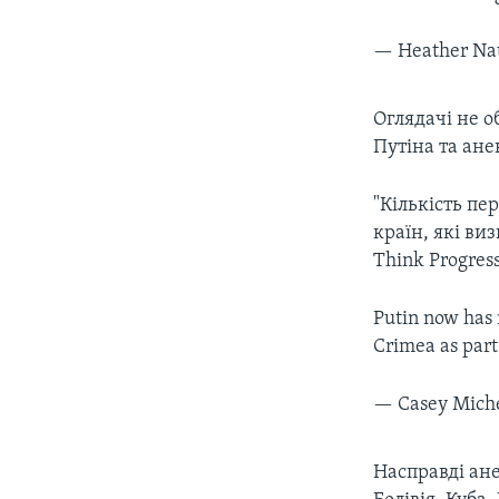
— Heather Na
Оглядачі не 
Путіна та ане
"Кількість пе
країн, які ви
Think Progress
Putin now has 
Crimea as part
— Casey Mich
Насправді ане