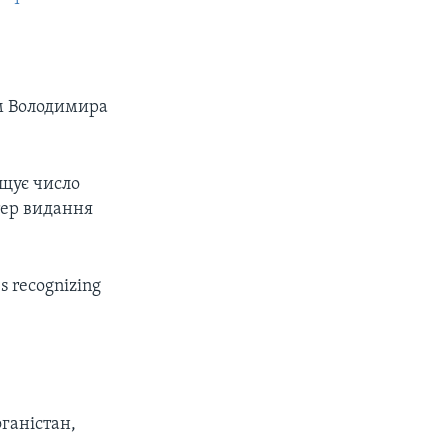
ям Володимира
ищує число
ртер видання
es recognizing
ганістан,