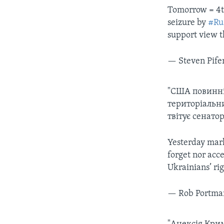
Tomorrow = 4th
seizure by
#Ru
support view 
— Steven Pife
"США повинні
територіальни
твітує сенато
Yesterday mark
forget nor acce
Ukrainians’ rig
— Rob Portma