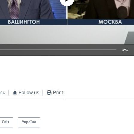
4:57
EMBED
сь
Follow us
Print
Світ
Україна