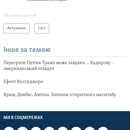
This item is part of
Актуально
Світ
Інше за темою
Переграти Путіна Трамп може завдяки ... Кадирову -
американський оглядач
Ефект Кіссінджера
Крим, Донбас, Алеппо. Злочини історичного масштабу
МИ В СОЦМЕРЕЖАХ