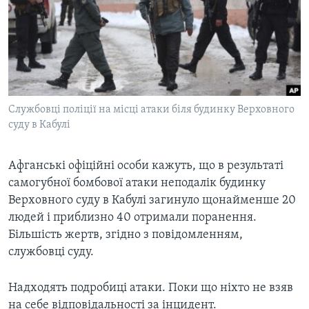
ВІДЕО
СУСПІЛЬСТВО
ТЕЛЕПРОГРАМИ
ЕКОНОМІКА
ENGLISH
ЧАС-TIME
ІСТОРІЇ УСПІХУ УКРАЇНЦІВ
БРИФІНГ ГОЛОСУ АМЕРИКИ
Learning English
СТУДІЯ ВАШИНГТОН
Службовці поліції на місці атаки біля будинку Верховного
МИ В СОЦМЕРЕЖАХ
суду в Кабулі
ВІКНО В АМЕРИКУ
ПРАЙМ-ТАЙМ
Афганські офіційні особи кажуть, що в результаті
ПОГЛЯД З ВАШИНГТОНА
самогубної бомбової атаки неподалік будинку
Мови
Верховного суду в Кабулі загинуло щонайменше 20
людей і приблизно 40 отримали поранення.
Більшість жертв, згідно з повідомленням,
службовці суду.
Надходять подробиці атаки. Поки що ніхто не взяв
на себе відповідальності за інцидент.