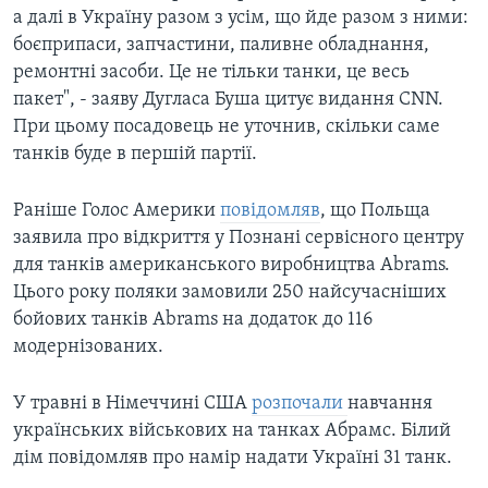
а далі в Україну разом з усім, що йде разом з ними:
боєприпаси, запчастини, паливне обладнання,
ремонтні засоби. Це не тільки танки, це весь
пакет", - заяву Дугласа Буша цитує видання CNN.
При цьому посадовець не уточнив, скільки саме
танків буде в першій партії.
Раніше Голос Америки
повідомляв
, що Польща
заявила про відкриття у Познані сервісного центру
для танків американського виробництва Abrams.
Цього року поляки замовили 250 найсучасніших
бойових танків Abrams на додаток до 116
модернізованих.
У травні в Німеччині США
розпочали
навчання
українських військових на танках Абрамс. Білий
дім повідомляв про намір надати Україні 31 танк.