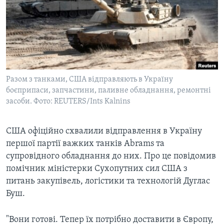
ВІДЕО
СУСПІЛЬСТВО
ТЕЛЕПРОГРАМИ
ЕКОНОМІКА
ENGLISH
ЧАС-TIME
ІСТОРІЇ УСПІХУ УКРАЇНЦІВ
БРИФІНГ ГОЛОСУ АМЕРИКИ
Learning English
СТУДІЯ ВАШИНГТОН
Разом з танками, США відправляють в Україну
МИ В СОЦМЕРЕЖАХ
боєприпаси, запчастини, паливне обладнання, ремонтні
ВІКНО В АМЕРИКУ
засоби. Фото: REUTERS/Ints Kalnins
ПРАЙМ-ТАЙМ
ПОГЛЯД З ВАШИНГТОНА
США офіційно схвалили відправлення в Україну
Мови
першої партії важких танків Abrams та
супровідного обладнання до них. Про це повідомив
помічник міністерки Сухопутних сил США з
питань закупівель, логістики та технологій Дуглас
Буш.
"Вони готові. Тепер їх потрібно доставити в Європу,