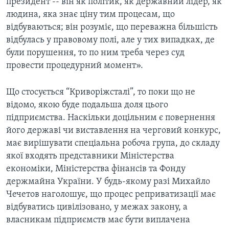
президент -- він як політик, як державний лідер, як
людина, яка знає ціну тим процесам, що
відбуваються; він розуміє, що переважна більшість
відбулась у правовому полі, але у тих випадках, де
були порушення, то по ним треба через суд
провести процедурний момент».
Що стосується “Криворіжсталі”, то поки що не
відомо, якою буде подальша доля цього
підприємства. Наскільки доцільним є повернення
його державі чи виставлення на черговий конкурс,
має вирішувати спеціальна робоча група, до складу
якої входять представники Міністерства
економіки, Міністерства фінансів та Фонду
держмайна України. У будь-якому разі Михайло
Чечетов наголошує, що процес реприватизації має
відбуватись цивілізовано, у межах закону, а
власникам підприємств має бути виплачена