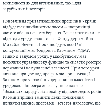
ВІДЕО
можливості як для вітчизняних, так і для
СУСПІЛЬСТВО
ТЕЛЕПРОГРАМИ
зарубіжних інвесторів.
ЕКОНОМІКА
ENGLISH
ЧАС-TIME
Поновлення приватизаційних процесів в Україні
ІСТОРІЇ УСПІХУ УКРАЇНЦІВ
БРИФІНГ ГОЛОСУ АМЕРИКИ
відбудеться найближчим часом -- наприкінці
Learning English
лютого або на початку березня. Все залежить лише
СТУДІЯ ВАШИНГТОН
від згоди уряду, каже голова Фонду держмайна
МИ В СОЦМЕРЕЖАХ
ВІКНО В АМЕРИКУ
Михайло Чечетов. Поки що ідуть постійні
консультації між Фондом та Кабміном. ФДМУ,
ПРАЙМ-ТАЙМ
згідно із задумом уряду, у майбутньому має
ПОГЛЯД З ВАШИНГТОНА
посилити управлінську функцію та скласти реєстри
Мови
державної і комунальної власності. Крім того уряд
активно працює над програмою приватизації --
Законом про управління державною власністю і
урядовою підпрограмою з гучною назвою
“Власність народу”. На відміну від попередніх років
Кабмін вирішив змінити деякі положення
приватизаційної програми. Чечетов наголошує, що