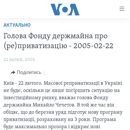
Спеціальні
потреби
Перейти
АКТУАЛЬНО
до
ГОЛОВНА
Голова Фонду держмайна про
матеріалу
АКТУАЛЬНО
Перейти
(ре)приватизацiю - 2005-02-22
АНАЛІТИКА
до
СВІТ
меню
22 лютий, 2005
ПОЛІТИКА В США
США
сторінки
Поділитись
АДМІНІСТРАЦІЯ ПРЕЗИДЕНТА ТРАМПА: ПЕРШІ 100
УКРАЇНА
Перейти
ДНІВ
до
Київ - 22 лютого. Масової реприватизації в Україні
ВІЙНА - ЦЕ ОСОБИСТЕ
Пошуку
УКРАЇНЦІ В АМЕРИЦІ
не буде, оскільки це лише погіршить ситуацію на
УКРАЇНЦІ У СВІТІ
інвестиційному ринку, вважає голова Фонду
УКРАЇНА
НАУКА
держмайна Михайло Чечетов. В той же час він
ІНТЕРВ'Ю
обіцяє, що до березня уряд підготує нову програму
ЗДОРОВ'Я
приватизації, розраховану на 3 роки. Програма
БОРОТЬБА З ДЕЗІНФОРМАЦІЄЮ
КУЛЬТУРА
буде максимально прозора і відкриє нові