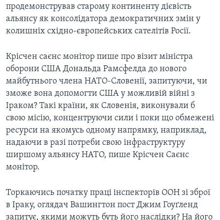
продемонстрував старому континенту дієвість
альянсу як консолідатора демократичних змін у
колишніх східно-європейських сателітів Росії.
Крісчен саєнс монітор пише про візит міністра
оборони США Дональда Рамсфелда до нового
майбутнього члена НАТО-Словенії, запитуючи, чи
зможе вона допомогти США у можливій війні з
Іраком? Такі країни, як Словенія, виконували б
свою місію, концентруючи сили і поки що обмежені
ресурси на якомусь одному напрямку, наприклад,
надаючи в разі потреби свою інфраструктуру
ширшому альянсу НАТО, пише Крісчен Саєнс
монітор.
Торкаючись початку праці інспекторів ООН зі зброї
в Іраку, оглядач Вашингтон пост Джим Гоуґленд
запитує, якими можуть буть його наслідки? На його