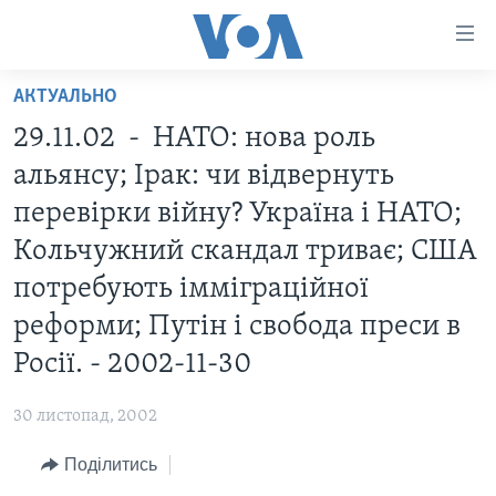
Спеціальні
потреби
Перейти
АКТУАЛЬНО
до
ГОЛОВНА
29.11.02 - НАТО: нова роль
матеріалу
АКТУАЛЬНО
Перейти
альянсу; Ірак: чи відвернуть
АНАЛІТИКА
до
СВІТ
перевірки війну? Україна і НАТО;
меню
ПОЛІТИКА В США
США
Кольчужний скандал триває; США
сторінки
АДМІНІСТРАЦІЯ ПРЕЗИДЕНТА ТРАМПА: ПЕРШІ 100
УКРАЇНА
Перейти
потребують імміграційної
ДНІВ
до
ВІЙНА - ЦЕ ОСОБИСТЕ
реформи; Путін і свобода преси в
Пошуку
УКРАЇНЦІ В АМЕРИЦІ
УКРАЇНЦІ У СВІТІ
Росії. - 2002-11-30
УКРАЇНА
НАУКА
30 листопад, 2002
ІНТЕРВ'Ю
ЗДОРОВ'Я
БОРОТЬБА З ДЕЗІНФОРМАЦІЄЮ
Поділитись
КУЛЬТУРА