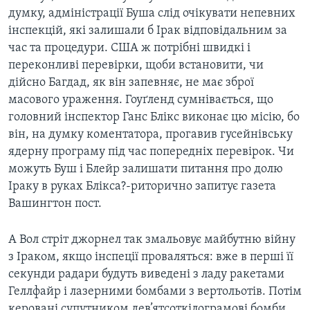
думку, адміністрації Буша слід очікувати непевних
інспекцій, які залишали б Ірак відповідальним за
час та процедури. США ж потрібні швидкі і
переконливі перевірки, щоби встановити, чи
дійсно Багдад, як він запевняє, не має зброї
масового ураження. Гоуґленд сумнівається, що
головний інспектор Ганс Блікс виконає цю місію, бо
він, на думку коментатора, прогавив гусейнівську
ядерну програму під час попередніх перевірок. Чи
можуть Буш і Блейр залишати питання про долю
Іраку в руках Блікса?-риторично запитує газета
Вашингтон пост.
А Вол стріт джорнел так змальовує майбутню війну
з Іраком, якщо інспеції проваляться: вже в перші її
секунди радари будуть виведені з ладу ракетами
Геллфайр і лазерними бомбами з вертольотів. Потім
керовані супутником дев’ятсоткілограмові бомби