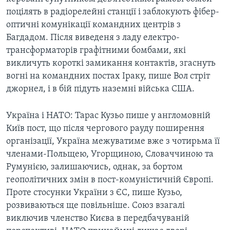
поцілять в радіорелейні станції і заблокують фібер-
оптичні комунікації командних центрів з
Багдадом. Після виведеня з ладу електро-
трансформаторів графітними бомбами, які
викличуть короткі замикання контактів, згаснуть
вогні на командних постах Іраку, пише Вол стріт
джорнел, і в бій підуть наземні війська США.
Україна і НАТО: Тарас Кузьо пише у англомовній
Київ пост, що після чергового рауду поширення
організації, Україна межуватиме вже з чотирьма її
членами-Польщею, Угорщиною, Словаччиною та
Румунією, залишаючись, однак, за бортом
геополітичних змін в пост-комуністичній Європі.
Проте стосунки України з ЄС, пише Кузьо,
розвиваються ще повільніше. Союз взагалі
виключив членство Києва в передбачуваній