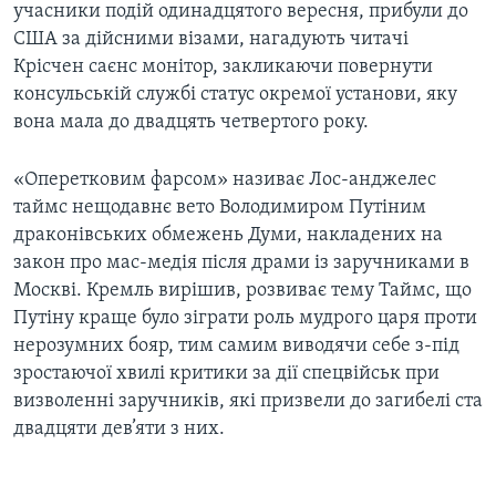
учасники подій одинадцятого вересня, прибули до
США за дійсними візами, нагадують читачі
Крісчен саєнс монітор, закликаючи повернути
консульській службі статус окремої установи, яку
вона мала до двадцять четвертого року.
«Оперетковим фарсом» називає Лос-анджелес
таймс нещодавнє вето Володимиром Путіним
драконівських обмежень Думи, накладених на
закон про мас-медія після драми із заручниками в
Москві. Кремль вирішив, розвиває тему Таймс, що
Путіну краще було зіграти роль мудрого царя проти
нерозумних бояр, тим самим виводячи себе з-під
зростаючої хвилі критики за дії спецвійськ при
визволенні заручників, які призвели до загибелі ста
двадцяти дев’яти з них.