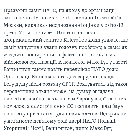
ВІДЕО
СУСПІЛЬСТВО
Празький саміт НАТО, на якому до організації
ТЕЛЕПРОГРАМИ
ЕКОНОМІКА
запрошено сім нових членів--колишніх сателітів
ENGLISH
ЧАС-TIME
Москви, викликав неоднозначні оцінки у світовій
ІСТОРІЇ УСПІХУ УКРАЇНЦІВ
пресі. У статті в газеті Вашингтон пост
БРИФІНГ ГОЛОСУ АМЕРИКИ
Learning English
американський сенатор Крістофер Додд уважає, що
СТУДІЯ ВАШИНГТОН
саміт випустив з уваги головну проблему, а саме: як
МИ В СОЦМЕРЕЖАХ
ВІКНО В АМЕРИКУ
узгодити поширення з ефективністю альянсу як
військової організації. А політолог Макс Бут у газеті
ПРАЙМ-ТАЙМ
Вашингтон таймс навіть передрікає НАТО долю
ПОГЛЯД З ВАШИНГТОНА
Організації Варшавського договору, який віддав
Мови
Богу душу після розвалу СРСР. Врятуватись від такої
перспективи альянс може, на думку оглядача,
наразі активніше захищаючи Європу від її власних
помилок, а саме: рішення ЄС поставити шлагбаум
на шляху прийняття туди нових членів. Відкривши
у дев’яносто дев’ятому році двері НАТО Польщі,
Угорщині і Чехії, Вашингтон, пише Макс Бут,