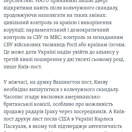
перспективі. НАТО принаймні лишає двері
відкритими навіть після кольчужного скандалу,
продовжуючи наполягати на таких змінах:
цивільний контроль за армією і викорінення
корупції; парламентський і демократичний
контроль за СБУ та МВС; контроль за ненаданням
СБУ військових таємниць Росії або країнам-ізгоям.
Це може дати Україні надію увійти до альянсу у
третій хвилі поширення у дві тисячі сьомому році,
пише Київ-пост.
У міжчасі, на думку Вашингтон пост, Києву
необхідно виплутатися з кольчужного скандалу.
Часопис згадує висновки американсько-
британської комісії, особливо про можливість
продажу радарів Іраку через посередників. А Київ-
пост друкує лист посла США в Україні Карлоса
Паскуаля, в якому той підтверджує автентичність