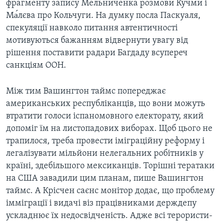
фрагменту запису Мельниченка розмови Кучми і
Ма́лєва про Кольчуги. На думку посла Паскуаля,
спекуляції навколо питання автентичності
мотивуються бажанням відвернути увагу від
рішення поставити радари Багдаду всупереч
санкціям ООН.
Між тим Вашингтон таймс попереджає
американських республіканців, що вони можуть
втратити голоси іспаномовного електорату, який
допоміг їм на листопадових виборах. Щоб цього не
трапилося, треба провести іміграційну реформу і
легалізувати мільйони нелегальних робітників у
країні, здебільшого мексиканців. Торішні тератаки
на США завадили цим планам, пише Вашингтон
таймс. А Крісчен саєнс монітор додає, що проблему
імміграції і видачі віз працівниками держдепу
ускладнює їх недосвідченість. Адже всі терористи-