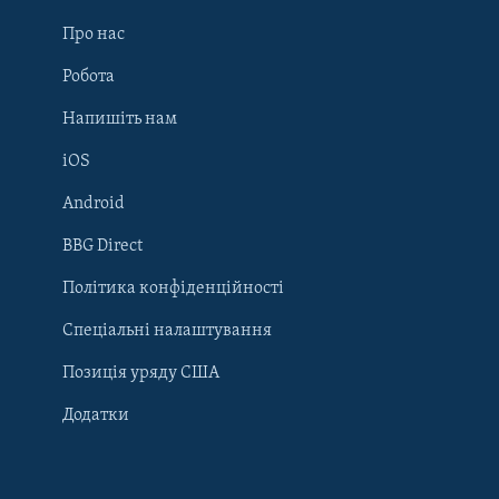
Про нас
Робота
Напишіть нам
iOS
Android
Learning English
BBG Direct
Політика конфіденційності
МИ В СОЦМЕРЕЖАХ
Спеціальні налаштування
Позиція уряду США
Додатки
Мови