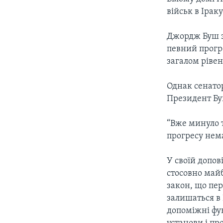
СУСПІЛЬСТВО
ТЕЛЕПРОГРАМИ
військ в Іра
ЕКОНОМІКА
ENGLISH
ЧАС-TIME
Джордж Буш за
ІСТОРІЇ УСПІХУ УКРАЇНЦІВ
БРИФІНГ ГОЛОСУ АМЕРИКИ
певний прогре
загалом ріве
СТУДІЯ ВАШИНГТОН
ВІКНО В АМЕРИКУ
Однак сенатор
Президент Буш
ПРАЙМ-ТАЙМ
ПОГЛЯД З ВАШИНГТОНА
“Вже минуло т
прогресу нема
У своїй допов
стосовно майб
закон, що пер
залишаться в 
допоміжні фу