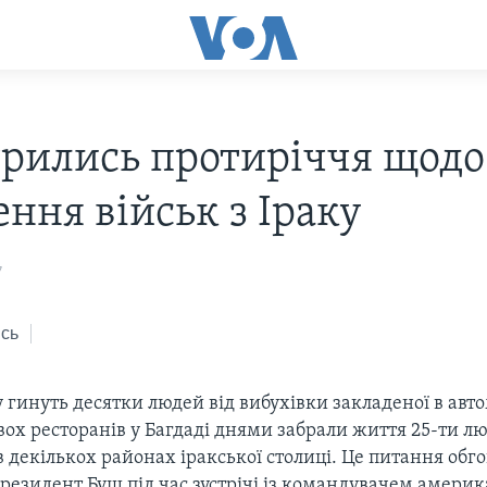
трились протиріччя щодо
ння військ з Іраку
7
сь
 гинуть десятки людей від вибухівки закладеної в авто
вох ресторанів у Багдаді днями забрали життя 25-ти л
 декількох районах іракської столиці. Це питання обг
Президент Буш під час зустрічі із командувачем амери