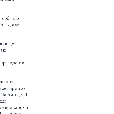
горбі про
ться, але
явив що
ак:
 президента,
ішення,
нгрес прийме
 Частини, які
ише
 американські