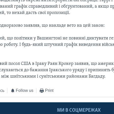
оводитимуть окремі антитерористичні операції. Гаррі Р
ваний графік справедливий і обґрунтований, а якщо п
й, то нехай дасть свої пропозиції.
дноразово заявляв, що накладе вето на цей закон:
ий, що політики у Вашингтоні не повинні диктувати ге
ю роботу. І будь-який штучний графік виведення війсь
вий посол США в Іраку Раян Крокер заявив, що америк
слухаються до бажання Іракського уряду і припинять 
и між шиїтськими і сунітськими районами Багдаду.
сь
Follow us
Print
МИ В СОЦМЕРЕЖАХ