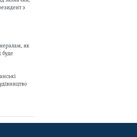
ід зазначив,
резидент з
нералам, як
к буде
анські
будівництво