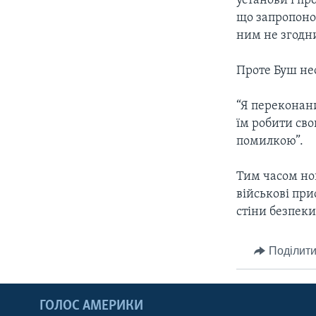
установи і пр
що запропоно
ним не згодни
Проте Буш нео
“Я переконан
їм робити сво
помилкою”.
Тим часом но
військові при
стіни безпек
Поділити
ГОЛОС АМЕРИКИ