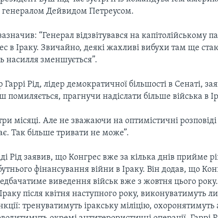
ку генералом Дейвидом Петреусом.
значив: “Генерал відзвітувався на капітолійському па
с в Іраку. Звичайно, деякі жахливі вибухи там ще стаю
нь насилля зменшується”.
 Гаррі Рід, лідер демократичної більшості в Сенаті, за
 помиляється, прагнучи надіслати більше війська в Ір
ри місяці. Але не зважаючи на оптимістичні розповіді
є. Так більше тривати не може”.
іді Рід заявив, що Конгрес вже за кілька днів прийме р
утнього фінансування війни в Іраку. Він додав, що Ко
едбачатиме виведення військ вже з жовтня цього року.
Іраку після квітня наступного року, виконуватимуть л
нкції: тренуватимуть іракську міліцію, охоронятимуть