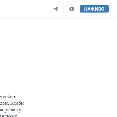
НАЖИВО
мобілях.
юдей. Бомби
оворював у
канських