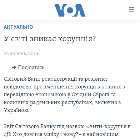
Спеціальні
потреби
Перейти
АКТУАЛЬНО
до
ГОЛОВНА
У світі зникає корупція?
матеріалу
АКТУАЛЬНО
Перейти
26 липень, 2006
АНАЛІТИКА
до
СВІТ
меню
ПОЛІТИКА В США
Поділитись
США
сторінки
АДМІНІСТРАЦІЯ ПРЕЗИДЕНТА ТРАМПА: ПЕРШІ 100
УКРАЇНА
Світовий Банк реконструкції та розвитку
Перейти
ДНІВ
повідомляє про зменшення корупції в країнах з
до
ВІЙНА - ЦЕ ОСОБИСТЕ
перехідною економікою у Східній Європі та
Пошуку
УКРАЇНЦІ В АМЕРИЦІ
УКРАЇНЦІ У СВІТІ
колишніх радянських республіках, включно з
УКРАЇНА
Україною.
НАУКА
ІНТЕРВ'Ю
ЗДОРОВ'Я
Звіт Світового Банку під назвою «Анти-корупція в
БОРОТЬБА З ДЕЗІНФОРМАЦІЄЮ
дії: Хто домігся успіху і чому?» є найновішим
КУЛЬТУРА