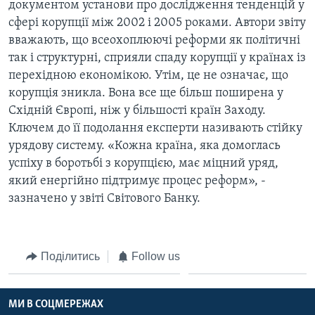
ВІДЕО
документом установи про дослідження тенденцій у
СУСПІЛЬСТВО
сфері корупції між 2002 і 2005 роками. Автори звіту
ТЕЛЕПРОГРАМИ
ЕКОНОМІКА
вважають, що всеохоплюючі реформи як політичні
ENGLISH
ЧАС-TIME
так і структурні, сприяли спаду корупції у країнах із
ІСТОРІЇ УСПІХУ УКРАЇНЦІВ
перехідною економікою. Утім, це не означає, що
БРИФІНГ ГОЛОСУ АМЕРИКИ
Learning English
корупція зникла. Вона все ще більш поширена у
СТУДІЯ ВАШИНГТОН
Східній Європі, ніж у більшості країн Заходу.
Ключем до її подолання експерти називають стійку
МИ В СОЦМЕРЕЖАХ
ВІКНО В АМЕРИКУ
урядову систему. «Кожна країна, яка домоглась
ПРАЙМ-ТАЙМ
успіху в боротьбі з корупцією, має міцний уряд,
ПОГЛЯД З ВАШИНГТОНА
який енергійно підтримує процес реформ», -
Мови
зазначено у звіті Світового Банку.
Поділитись
Follow us
МИ В СОЦМЕРЕЖАХ