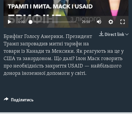
ВІДЕО
СУСПІЛЬСТВО
ТЕЛЕПРОГРАМИ
ЕКОНОМІКА
Auto
ENGLISH
ЧАС-TIME
0:00
29:59
ІСТОРІЇ УСПІХУ УКРАЇНЦІВ
240p
БРИФІНГ ГОЛОСУ АМЕРИКИ
Direct link
Брифінг Голосу Америки. Президент
Learning English
360p
СТУДІЯ ВАШИНГТОН
Трамп запровадив митні тарифи на
товари із Канади та Мексики. Як реагують на це у
480p
МИ В СОЦМЕРЕЖАХ
ВІКНО В АМЕРИКУ
Auto
240p
360p
480p
США та закордоном. Що далі? Ілон Маск говорить
720p
ПРАЙМ-ТАЙМ
про необхідність закриття USAID — найбільшого
720p
1080p
1080p
донора іноземної допомоги у світі.
ПОГЛЯД З ВАШИНГТОНА
Мови
Поділитись