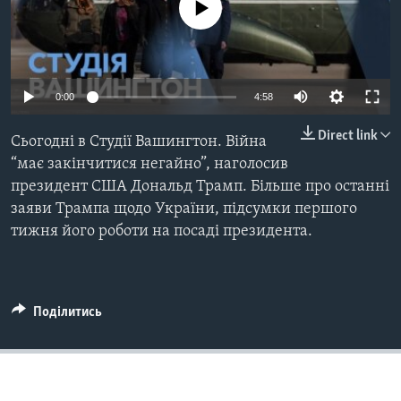
ВІДЕО
No media source currently available
СУСПІЛЬСТВО
ТЕЛЕПРОГРАМИ
ЕКОНОМІКА
ENGLISH
ЧАС-TIME
ІСТОРІЇ УСПІХУ УКРАЇНЦІВ
Auto
0:00
4:58
БРИФІНГ ГОЛОСУ АМЕРИКИ
Learning English
240p
СТУДІЯ ВАШИНГТОН
Direct link
Сьогодні в Студії Вашингтон. Війна
360p
МИ В СОЦМЕРЕЖАХ
“має закінчитися негайно”, наголосив
ВІКНО В АМЕРИКУ
президент США Дональд Трамп. Більше про останні
480p
ПРАЙМ-ТАЙМ
Auto
240p
360p
480p
заяви Трампа щодо України, підсумки першого
720p
ПОГЛЯД З ВАШИНГТОНА
тижня його роботи на посаді президента.
720p
1080p
Мови
1080p
Поділитись