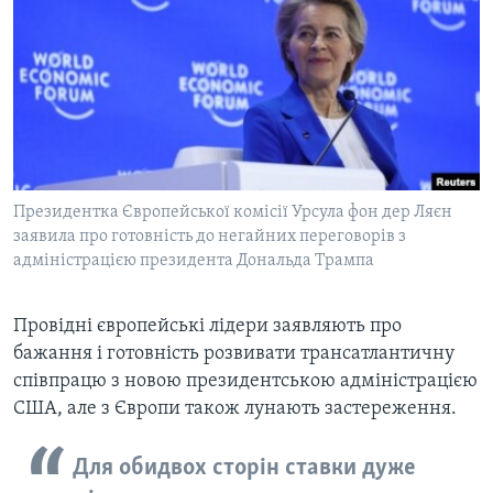
ВІДЕО
СУСПІЛЬСТВО
ТЕЛЕПРОГРАМИ
ЕКОНОМІКА
ENGLISH
ЧАС-TIME
ІСТОРІЇ УСПІХУ УКРАЇНЦІВ
БРИФІНГ ГОЛОСУ АМЕРИКИ
Learning English
СТУДІЯ ВАШИНГТОН
МИ В СОЦМЕРЕЖАХ
ВІКНО В АМЕРИКУ
Президентка Європейської комісії Урсула фон дер Ляєн
заявила про готовність до негайних переговорів з
ПРАЙМ-ТАЙМ
адміністрацією президента Дональда Трампа
ПОГЛЯД З ВАШИНГТОНА
Мови
Провідні європейські лідери заявляють про
бажання і готовність розвивати трансатлантичну
співпрацю з новою президентською адміністрацією
США, але з Європи також лунають застереження.
Для обидвох сторін ставки дуже