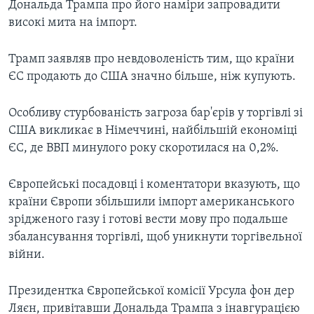
Дональда Трампа про його наміри запровадити
високі мита на імпорт.
Трамп заявляв про невдоволеність тим, що країни
ЄС продають до США значно більше, ніж купують.
Особливу стурбованість загроза бар'єрів у торгівлі зі
США викликає в Німеччині, найбільшій економіці
ЄС, де ВВП минулого року скоротилася на 0,2%.
Європейські посадовці і коментатори вказують, що
країни Європи збільшили імпорт американського
зрідженого газу і готові вести мову про подальше
збалансування торгівлі, щоб уникнути торгівельної
війни.
Президентка Європейської комісії Урсула фон дер
Ляєн, привітавши Дональда Трампа з інавгурацією