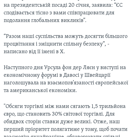
на президентській посаді 20 січня, заявила: “ЄС
сподівається тісно з вами співпрацювати для
подолання глобальних викликів”.
“Разом наші суспільства можуть досягти більшого
процвітання і зміцнити спільну безпеку”, -
написано від її імені в X.
Наступного дня Урсула фон дер Ляєн у виступі на
економічному форумі в Давосі у Швейцарії
наголошувала на взаємопов’язаності європейської
та американської економіки.
"Обсяги торгівлі між нами сягають 1,5 трильйона
євро, що становить 30% світової торгівлі. Для
обидвох сторін ставки дуже великі. Отже, наш
перший пріоритет полягатиме у тому, щоб почати