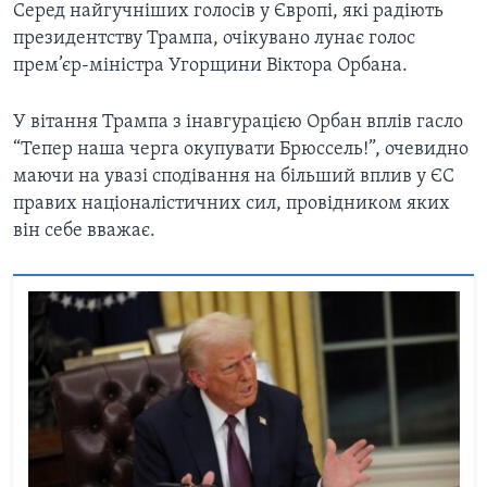
Серед найгучніших голосів у Європі, які радіють
президентству Трампа, очікувано лунає голос
прем’єр-міністра Угорщини Віктора Орбана.
У вітання Трампа з інавгурацією Орбан вплів гасло
“Тепер наша черга окупувати Брюссель!”, очевидно
маючи на увазі сподівання на більший вплив у ЄС
правих націоналістичних сил, провідником яких
він себе вважає.