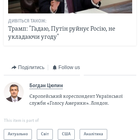
ДИВІТЬСЯ ТАКОЖ:
Трамп: "Гадаю, Путін руйнує Росію, не
укладаючи угоду"
Поділитись
Follow us
Богдан Цюпин
Європейський кореспондент Української
служби «Голосу Америки». Лондон.
This item is part of
Актуально
Світ
США
Аналітика