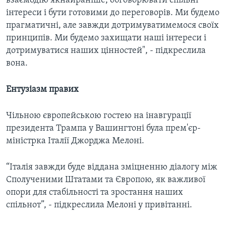
взаємодію якнайраніше, обговорювати спільні
інтереси і бути готовими до переговорів. Ми будемо
прагматичні, але завжди дотримуватимемося своїх
принципів. Ми будемо захищати наші інтереси і
дотримуватися наших цінностей", - підкреслила
вона.
Ентузіазм правих
Чільною європейською гостею на інавгурації
президента Трампа у Вашингтоні була прем'єр-
міністрка Італії Джорджа Мелоні.
“Італія завжди буде віддана зміцненню діалогу між
Сполученими Штатами та Європою, як важливої
опори для стабільності та зростання наших
спільнот”, - підкреслила Мелоні у привітанні.