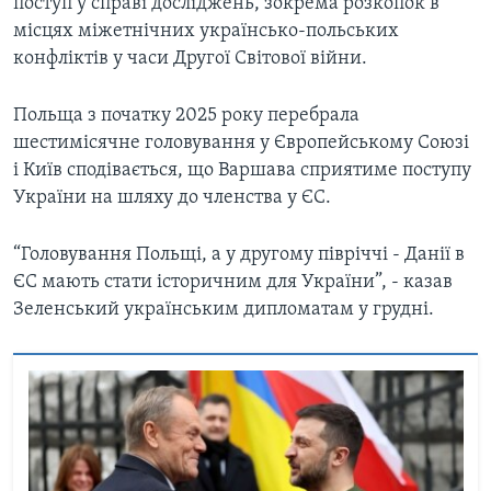
поступ у справі досліджень, зокрема розкопок в
місцях міжетнічних українсько-польських
конфліктів у часи Другої Світової війни.
Польща з початку 2025 року перебрала
шестимісячне головування у Європейському Союзі
і Київ сподівається, що Варшава сприятиме поступу
України на шляху до членства у ЄС.
“Головування Польщі, а у другому півріччі - Данії в
ЄС мають стати історичним для України”, - казав
Зеленський українським дипломатам у грудні.