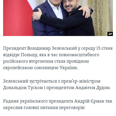
ВІДЕО
СУСПІЛЬСТВО
ТЕЛЕПРОГРАМИ
ЕКОНОМІКА
ENGLISH
ЧАС-TIME
ІСТОРІЇ УСПІХУ УКРАЇНЦІВ
БРИФІНГ ГОЛОСУ АМЕРИКИ
Learning English
СТУДІЯ ВАШИНГТОН
МИ В СОЦМЕРЕЖАХ
ВІКНО В АМЕРИКУ
Президент Володимир Зеленський у середу 15 січня
відвідує Польщу, яка в час повномасштабного
ПРАЙМ-ТАЙМ
російського вторгнення стала провідною
ПОГЛЯД З ВАШИНГТОНА
європейською союзницею України.
Мови
Зеленський зустрічається з прем’єр-міністром
Дональдом Туском і президентом Анджеєм Дудою.
Радник українського президента Андрій Єрмак так
окреслив головні питання переговорів: