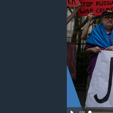
СУСПІЛЬСТВО
ТЕЛЕПРОГРАМИ
ЕКОНОМІКА
ENGLISH
ЧАС-TIME
ІСТОРІЇ УСПІХУ УКРАЇНЦІВ
БРИФІНГ ГОЛОСУ АМЕРИКИ
СТУДІЯ ВАШИНГТОН
ВІКНО В АМЕРИКУ
ПРАЙМ-ТАЙМ
ПОГЛЯД З ВАШИНГТОНА
0:00