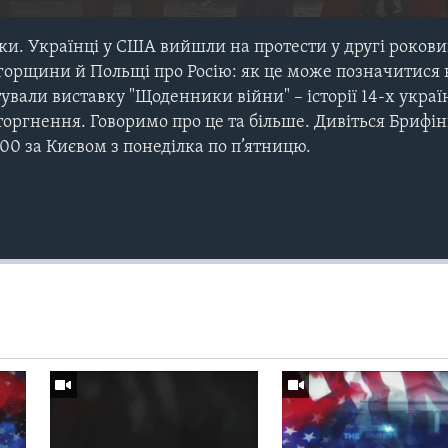
и. Українці у США вийшли на протести у другі роковин
горщини й Польщі про Росію: як це може позначитися 
вали виставку "Щоденники війни" – історії 14-х україн
оргнення. Говоримо про це та більше. Дивіться Брифін
0 за Києвом з понеділка по п’ятницю.