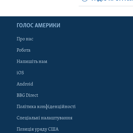
ГОЛОС АМЕРИКИ
Про нас
Робота
Напишіть нам
iOS
Android
Learning English
BBG Direct
Політика конфіденційності
МИ В СОЦМЕРЕЖАХ
Спеціальні налаштування
Позиція уряду США