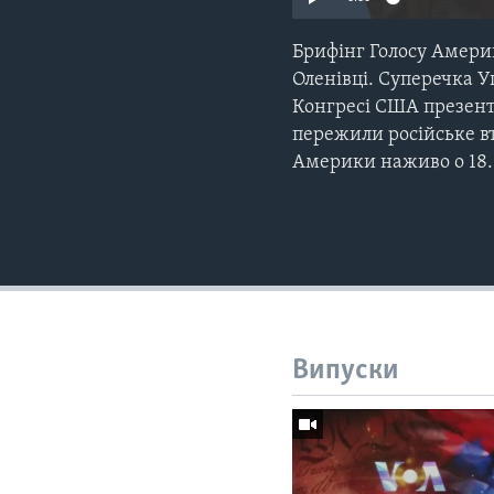
Брифінг Голосу Америк
Оленівці. Суперечка У
Конгресі США презенту
пережили російське вт
Америки наживо о 18.0
Випуски