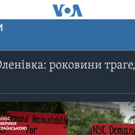
И
Оленівка: роковини трагед