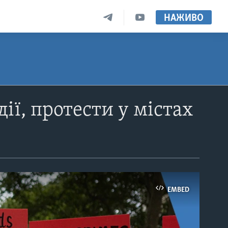
НАЖИВО
ії, протести у містах
EMBED