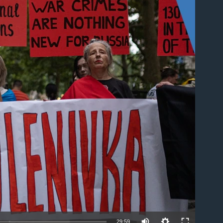
able
29:59