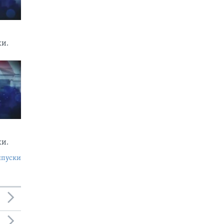
ки.
ки.
ипуски