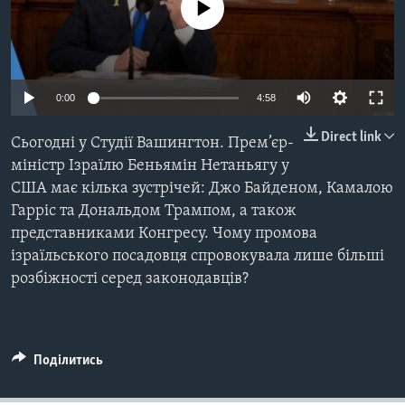
ВІДЕО
No media source currently available
СУСПІЛЬСТВО
ТЕЛЕПРОГРАМИ
ЕКОНОМІКА
ENGLISH
ЧАС-TIME
ІСТОРІЇ УСПІХУ УКРАЇНЦІВ
0:00
4:58
БРИФІНГ ГОЛОСУ АМЕРИКИ
Learning English
СТУДІЯ ВАШИНГТОН
Direct link
Сьогодні у Студії Вашингтон. Прем’єр-
МИ В СОЦМЕРЕЖАХ
міністр Ізраїлю Беньямін Нетаньягу у
ВІКНО В АМЕРИКУ
США має кілька зустрічей: Джо Байденом, Камалою
ПРАЙМ-ТАЙМ
Гарріс та Дональдом Трампом, а також
ПОГЛЯД З ВАШИНГТОНА
представниками Конгресу. Чому промова
Мови
ізраїльського посадовця спровокувала лише більші
розбіжності серед законодавців?
Поділитись