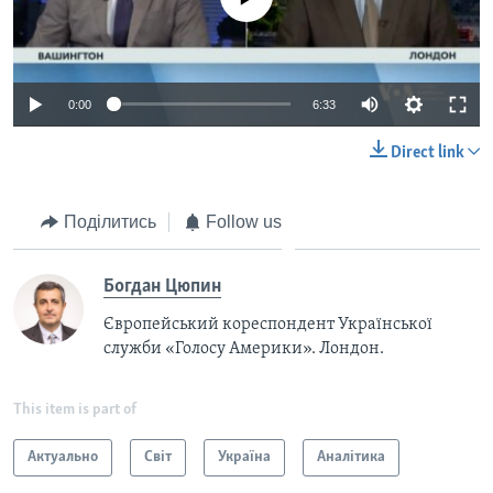
0:00
6:33
Direct link
Поділитись
Follow us
Богдан Цюпин
Європейський кореспондент Української
служби «Голосу Америки». Лондон.
This item is part of
Актуально
Світ
Україна
Аналітика