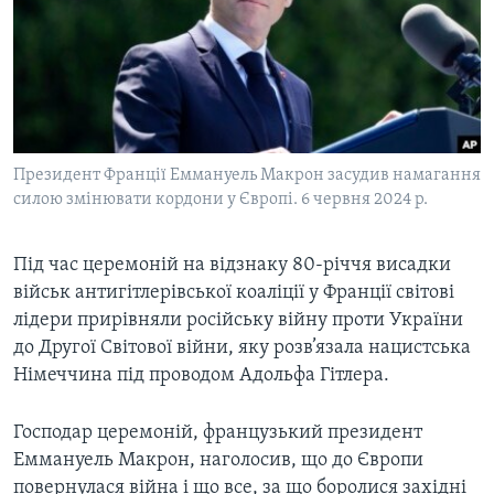
ВІДЕО
СУСПІЛЬСТВО
ТЕЛЕПРОГРАМИ
ЕКОНОМІКА
ENGLISH
ЧАС-TIME
ІСТОРІЇ УСПІХУ УКРАЇНЦІВ
БРИФІНГ ГОЛОСУ АМЕРИКИ
Learning English
СТУДІЯ ВАШИНГТОН
Президент Франції Еммануель Макрон засудив намагання
МИ В СОЦМЕРЕЖАХ
силою змінювати кордони у Європі. 6 червня 2024 р.
ВІКНО В АМЕРИКУ
ПРАЙМ-ТАЙМ
Під час церемоній на відзнаку 80-річчя висадки
ПОГЛЯД З ВАШИНГТОНА
військ антигітлерівської коаліції у Франції світові
Мови
лідери прирівняли російську війну проти України
до Другої Світової війни, яку розв’язала нацистська
Німеччина під проводом Адольфа Гітлера.
Господар церемоній, французький президент
Еммануель Макрон, наголосив, що до Європи
повернулася війна і що все, за що боролися західні