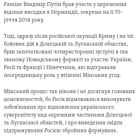
Раніше Владімір Путін брав участь у церемоніях
відзнак висадки в Нормандії, зокрема на її 70-
річчя 2014 року.
Тоді, одразу після російської окупації Криму і на тлі
бойових дій в Донецькій та Луганській областях,
були започатковані чотиристоронні зустрічі в так
званому Номадському форматі за участю України,
Росії та Франції і Німеччини, які відігравали
посередницьку роль у втіленні Мінських угод.
Мінський процес так ніколи і не досягнув головних
домовленостей, бо Росія відмовлялася виконувати
зобов’язання про відновлення українського
суверенітету над окремими частинами Донецької
та Луганської областей, і про виведення звідти
підтримуваних Росією збройних формувань.