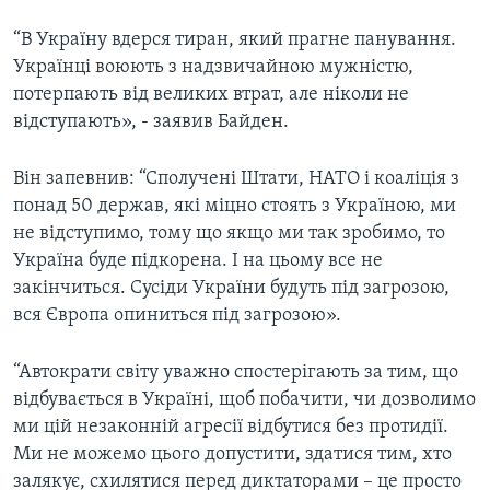
“В Україну вдерся тиран, який прагне панування.
Українці воюють з надзвичайною мужністю,
потерпають від великих втрат, але ніколи не
відступають», - заявив Байден.
Він запевнив: “Сполучені Штати, НАТО і коаліція з
понад 50 держав, які міцно стоять з Україною, ми
не відступимо, тому що якщо ми так зробимо, то
Україна буде підкорена. І на цьому все не
закінчиться. Сусіди України будуть під загрозою,
вся Європа опиниться під загрозою».
“Автократи світу уважно спостерігають за тим, що
відбувається в Україні, щоб побачити, чи дозволимо
ми цій незаконній агресії відбутися без протидії.
Ми не можемо цього допустити, здатися тим, хто
залякує, схилятися перед диктаторами – це просто