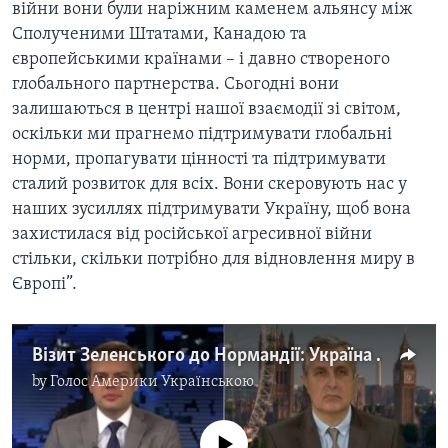
війни вони були наріжним каменем альянсу між
Сполученими Штатами, Канадою та
європейськими країнами – і давно створеного
глобального партнерства. Сьогодні вони
залишаються в центрі нашої взаємодії зі світом,
оскільки ми прагнемо підтримувати глобальні
норми, пропагувати цінності та підтримувати
сталий розвиток для всіх. Вони скеровують нас у
наших зусиллях підтримувати Україну, щоб вона
захистилася від російської агресивної війни
стільки, скільки потрібно для відновлення миру в
Європі”.
Візит Зеленського до Нормандії: Україна – в центрі уваги. Відео
by
Голос Америки Українською
No media source currently available