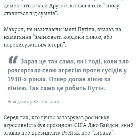
демократії в часи Другої Світової війни “знову
ставиться під сумнів”.
Макрон, не називаючи імені Путіна, вказав на
намагання “змінювати кордони силою, або
переписуванням історії”.
Зараз це так само, як і тоді, коли зло
розгортало свою агресію проти сусідів у
1930-х роках. Гітлер долав лінію за
лінією. Так само це робить Путін.
Володимир Зеленський
Серед тих, хто гучно затаврував російську
агресивність був президент США Джо Байден, який
згадав про президента Росії як про “тирана”.