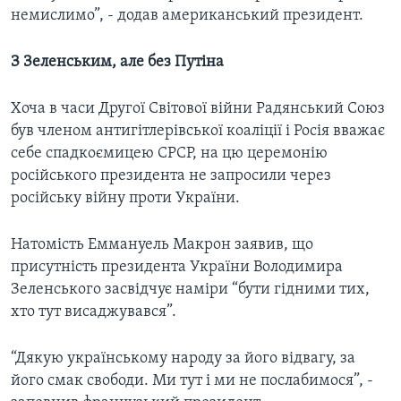
немислимо”, - додав американський президент.
З Зеленським, але без Путіна
Хоча в часи Другої Світової війни Радянський Союз
був членом антигітлерівської коаліції і Росія вважає
себе спадкоємицею СРСР, на цю церемонію
російського президента не запросили через
російську війну проти України.
Натомість Еммануель Макрон заявив, що
присутність президента України Володимира
Зеленського засвідчує наміри “бути гідними тих,
хто тут висаджувався”.
“Дякую українському народу за його відвагу, за
його смак свободи. Ми тут і ми не послабимося”, -