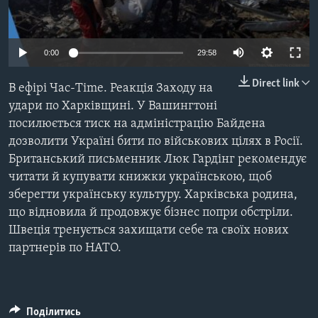
ВІДЕО
СУСПІЛЬСТВО
ТЕЛЕПРОГРАМИ
ЕКОНОМІКА
ENGLISH
ЧАС-TIME
0:00
29:58
ІСТОРІЇ УСПІХУ УКРАЇНЦІВ
БРИФІНГ ГОЛОСУ АМЕРИКИ
Direct link
В ефірі Час-Time. Реакція Заходу на
Learning English
СТУДІЯ ВАШИНГТОН
удари по Харківщині. У Вашингтоні
посилюється тиск на адміністрацію Байдена
МИ В СОЦМЕРЕЖАХ
ВІКНО В АМЕРИКУ
дозволити Україні бити по військових цілях в Росії.
ПРАЙМ-ТАЙМ
Британський письменник Люк Гардінг рекомендує
читати й купувати книжки українською, щоб
ПОГЛЯД З ВАШИНГТОНА
зберегти українську культуру. Харківська родина,
Мови
що відновила й продовжує бізнес попри обстріли.
Швеція тренується захищати себе та своїх нових
партнерів по НАТО.
Поділитись