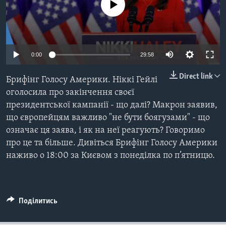
ВІДЕО
No media source currently available
СУСПІЛЬСТВО
ТЕЛЕПРОГРАМИ
ЕКОНОМІКА
ENGLISH
ЧАС-TIME
ІСТОРІЇ УСПІХУ УКРАЇНЦІВ
0:00
29:58
БРИФІНГ ГОЛОСУ АМЕРИКИ
Learning English
СТУДІЯ ВАШИНГТОН
Direct link
Брифінг Голосу Америки. Ніккі Гейлі
МИ В СОЦМЕРЕЖАХ
оголосила про закінчення своєї
ВІКНО В АМЕРИКУ
президентської кампанії - що далі? Макрон заявив,
ПРАЙМ-ТАЙМ
що європейцям важливо "не бути боягузами" - що
ПОГЛЯД З ВАШИНГТОНА
означає ця заява, і як на неї реагують? Говоримо
Мови
про це та більше. Дивіться Брифінг Голосу Америки
наживо о 18:00 за Києвом з понеділка по п’ятницю.
Поділитись