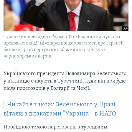
ВІДЕО
СУСПІЛЬСТВО
ТЕЛЕПРОГРАМИ
ЕКОНОМІКА
ENGLISH
ЧАС-TIME
ІСТОРІЇ УСПІХУ УКРАЇНЦІВ
БРИФІНГ ГОЛОСУ АМЕРИКИ
Турецький президент Реджеп Таїп Ердоган виступає за
Learning English
СТУДІЯ ВАШИНГТОН
продовження дії міжнародної домовленості про гарантії
безпеки транспортування збіжжя з українських
МИ В СОЦМЕРЕЖАХ
ВІКНО В АМЕРИКУ
чорноморських портів
ПРАЙМ-ТАЙМ
Українського президента Володимира Зеленського
ПОГЛЯД З ВАШИНГТОНА
Мови
у п’ятницю очікують в Туреччині, куди він прибуде
після переговорів у Болгарії та Чехії.
Читайте також: Зеленського у Празі
вітали з плакатами "Україна - в НАТО"
Провідною темою переговорів з турецьким