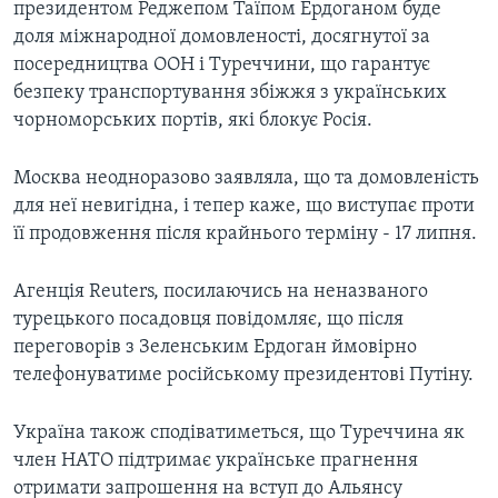
президентом Реджепом Таїпом Ердоганом буде
доля міжнародної домовленості, досягнутої за
посередництва ООН і Туреччини, що гарантує
безпеку транспортування збіжжя з українських
чорноморських портів, які блокує Росія.
Москва неодноразово заявляла, що та домовленість
для неї невигідна, і тепер каже, що виступає проти
її продовження після крайнього терміну - 17 липня.
Агенція Reuters, посилаючись на неназваного
турецького посадовця повідомляє, що після
переговорів з Зеленським Ердоган ймовірно
телефонуватиме російському президентові Путіну.
Україна також сподіватиметься, що Туреччина як
член НАТО підтримає українське прагнення
отримати запрошення на вступ до Альянсу