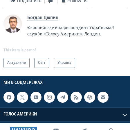
Поділитись
Follow us
Богдан Цюпин
Європейський кореспондент Української
служби «Голосу Америки». Лондон.
This item is part of
Актуально
Світ
Україна
МИ В СОЦМЕРЕЖАХ
ГОЛОС АМЕРИКИ
Голос Америки © 2026 VOA, Inc. Всі права захищені