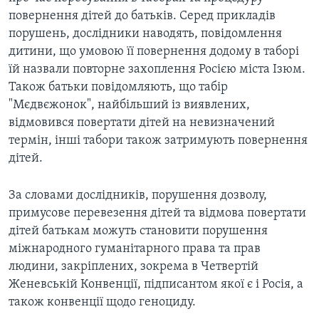
повернення дітей до батьків. Серед прикладів
порушень, дослідники наводять, повідомлення
дитини, що умовою її повернення додому в таборі
їй назвали повторне захоплення Росією міста Ізюм.
Також батьки повідомляють, що табір
"Мєдвєжонок", найбільший із виявлених,
відмовився повертати дітей на невизначений
термін, інші табори також затримують повернення
дітей.
За словами дослідників, порушення дозволу,
примусове перевезення дітей та відмова повертати
дітей батькам можуть становити порушення
міжнародного гуманітарного права та прав
людини, закріплених, зокрема в Четвертій
Женевській Конвенції, підписантом якої є і Росія, а
також конвенції щодо геноциду.