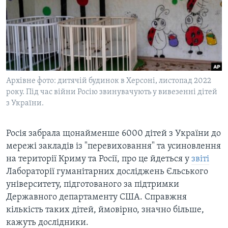
ВІДЕО
СУСПІЛЬСТВО
ТЕЛЕПРОГРАМИ
ЕКОНОМІКА
ENGLISH
ЧАС-TIME
ІСТОРІЇ УСПІХУ УКРАЇНЦІВ
БРИФІНГ ГОЛОСУ АМЕРИКИ
Learning English
СТУДІЯ ВАШИНГТОН
Архівне фото: дитячій будинок в Херсоні, листопад 2022
МИ В СОЦМЕРЕЖАХ
року. Під час війни Росію звинувачують у вивезенні дітей
ВІКНО В АМЕРИКУ
з України.
ПРАЙМ-ТАЙМ
ПОГЛЯД З ВАШИНГТОНА
Росія забрала щонайменше 6000 дітей з України до
Мови
мережі закладів із "перевиховання" та усиновлення
на території Криму та Росії, про це йдеться у
звіті
Лабораторії гуманітарних досліджень Єльського
університету, підготованого за підтримки
Державного департаменту США. Справжня
кількість таких дітей, ймовірно, значно більше,
кажуть дослідники.