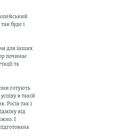
ропейський
так буде і
ом для інших
тор починає
тації та
вони готують
успіху в такій
. Росія так і
ідміну від
ижно. І
підготована