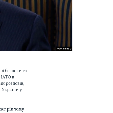
ї безпеки та
 НАТО в
ін розповів,
и України у
йже рік тому