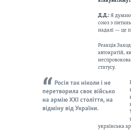
атакуватимут
Д.Д.:
Я думаю
союз з питань
надалі — це п
Реакція Захо
автократій, я
неспровокован
статусу.
Росія так ніколи і не
перетворила своє військо
на армію XXI століття, на
відміну від України.
українська ар