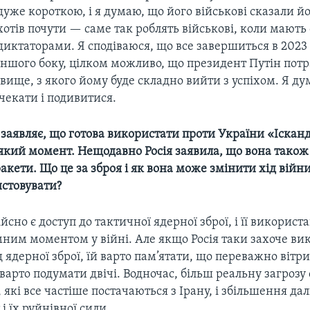
дуже короткою, і я думаю, що його військові сказали йо
хотів почути — саме так роблять військові, коли мають 
диктаторами. Я сподіваюся, що все завершиться в 2023 
іншого боку, цілком можливо, що президент Путін потр
вище, з якого йому буде складно вийти з успіхом. Я д
чекати і подивитися.
ь заявляє, що готова використати проти України «Іскан
який момент. Нещодавно Росія заявила, що вона також
ракети. Що це за зброя і як вона може змінити хід війни
истовувати?
дійсно є доступ до тактичної ядерної зброї, і її викорис
мним моментом у війні. Але якщо Росія таки захоче ви
 ядерної зброї, їй варто пам’ятати, що переважно вітри
м варто подумати двічі. Водночас, більш реальну загрозу
 які все частіше постачаються з Ірану, і збільшення дал
і їх руйнівної сили.