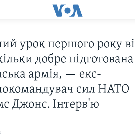
ний урок першого року в
ільки добре підготована
ська армія, — екс-
нокомандувач сил НАТО
с Джонс. Інтерв'ю
2