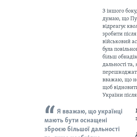
З іншого боку
думаю, що Пу
відреагує кво
зробити після
військовий ас
була повільно
більш обнадію
дальності та,
перешкоджати 
вважаю, що не
щоб відновит
України після
Я вважаю, що українці
мають бути оснащені
зброєю більшої дальності