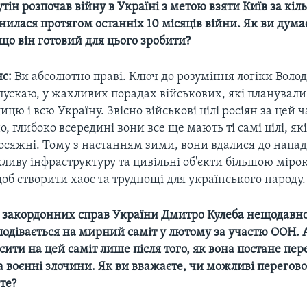
ін розпочав війну в Україні з метою взяти Київ за кіль
нилася протягом останніх 10 місяців війни. Як ви думає
 що він готовий для цього зробити?
нс:
Ви абсолютно праві. Ключ до розуміння логіки Вол
ипускаю, у жахливих порадах військових, які планувал
ицю і всю Україну. Звісно військові цілі росіян за цей 
о, глибоко всередині вони все ще мають ті самі цілі, які
сяжні. Тому з настанням зими, вони вдалися до напад
иву інфраструктуру та цивільні об'єкти більшою міро
об створити хаос та труднощі для українського народу.
тр закордонних справ України Дмитро Кулеба нещодавно
подівається на мирний саміт у лютому за участю ООН. 
ити на цей саміт лише після того, як вона постане пер
 воєнні злочини. Як ви вважаєте, чи можливі перегово
те?