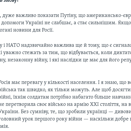
ь знову?
, дуже важливо показати Путіну, що американсько-єв
 допомоги Україні не слабшає, а стає сильнішим. Якщо 
огані новини для Росії.
ду і НАТО надзвичайно важлива ще й тому, що є сигнал
кі уважно стежать за тим, що відбувається, коли дикта
у, незаконну війну, і які наслідки це має для його репу
Росія має перевагу у кількості населення. І я знаю, що 
війська так швидко, як тільки можуть. Але щоб досягти 
війні, їхнім солдатам потрібно набагато більше навчання
не перетворила своє військо на армію XXI століття, на в
України. Без сумніву, те, що зробили українці — дивов
головний урок першого року війни — наскільки добре 
мія.