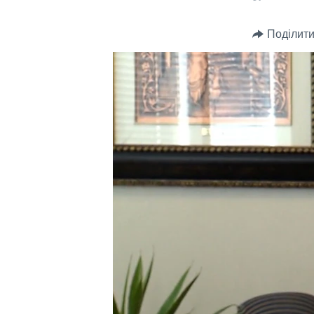
СУСПІЛЬСТВО
ТЕЛЕПРОГРАМИ
ЕКОНОМІКА
Поділити
ENGLISH
ЧАС-TIME
ІСТОРІЇ УСПІХУ УКРАЇНЦІВ
БРИФІНГ ГОЛОСУ АМЕРИКИ
СТУДІЯ ВАШИНГТОН
ВІКНО В АМЕРИКУ
ПРАЙМ-ТАЙМ
ПОГЛЯД З ВАШИНГТОНА