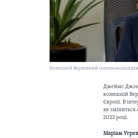
Колишній Верховний головнокомандув
Джеймс Джонс
колишній Вер
Європі. В інт
як зміниться 
2023 році.
Маріам Угрехе