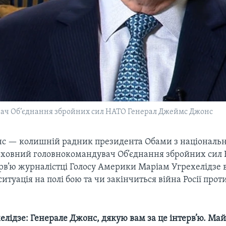
ач Об’єднання збройних сил НАТО Генерал Джеймс Джонс
 — колишній радник президента Обами з національно
ховний головнокомандувач Об’єднання збройних сил
ерв’ю журналістці Голосу Америки Маріам Угрехелідзе в
ситуація на полі бою та чи закінчиться війна Росії прот
лідзе: Генерале Джонс, дякую вам за це інтерв’ю. Ма