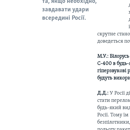
та, якщо необхідно,
завдавати удари
всередині Росії.
скрутне стано
доведеться по
М.У.: Білорус
С-400 в будь-
гіперзвукові 
будуть викор
Д.Д.:
У Росії 
стати перело
будь-який вид
Росії. Тому ї
безпілотники,
польоту ракет 