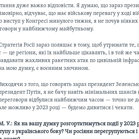
тання дуже важко відповісти. Я думаю, що зараз през
мовірно, відчуває, що має військову перевагу у ході вій
 виступ у Конгресі минулого тижня, я не почув ніяких
говори у найближчому майбутньому.
Стратегія Росії зараз поляшає в тому, щоб утримати те,
є — це регіони, які їх найбільше цікавлять, і в той же ч
завдавати жахливих ракетних атак по цивільній інфрас
на мою думку, є воєнним злочином.
Виходячи з того, що говорять зараз президент Зеленсь
президент Путін, я не бачу навіть мінімальних шансів 
переговори відбулися найближчим часом — точно не д
але можливо у 2023 році — будемо дивитися і чекати.
М. У.: Як на вашу думку розгортатимуться події у 2023 
тупу з українського боку? Чи росіяни перегрупуються і