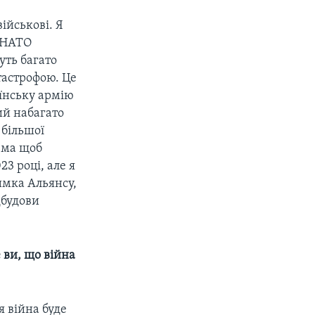
ійськові. Я
о НАТО
уть багато
атастрофою. Це
аїнську армію
ий набагато
 більшої
рема щоб
3 році, але я
имка Альянсу,
дбудови
 ви, що війна
 війна буде