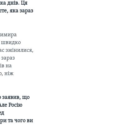
ка днів. Ця
те, яка зараз
одимира
и швидко
час змінилися,
 зараз
ів на
ю, ніж
 заявив, що
Але Росію
ед
ри та чого ви