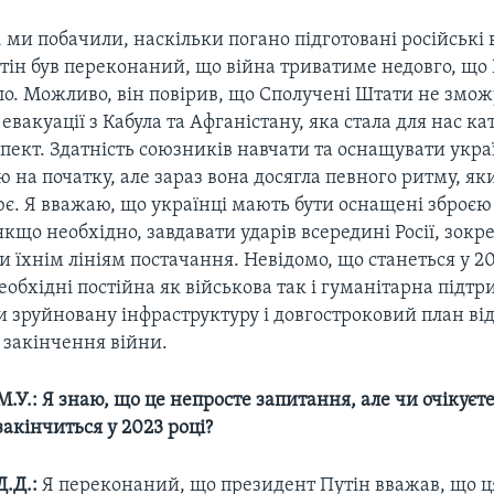
, ми побачили, наскільки погано підготовані російські в
тін був переконаний, що війна триватиме недовго, щ
ло. Можливо, він повірив, що Сполучені Штати не змож
 евакуації з Кабула та Афганістану, яка стала для нас к
пект. Здатність союзників навчати та оснащувати укр
ю на початку, але зараз вона досягла певного ритму, як
є. Я вважаю, що українці мають бути оснащені зброєю
 якщо необхідно, завдавати ударів всередині Росії, зок
їхнім лініям постачання. Невідомо, що станеться у 202
обхідні постійна як військова так і гуманітарна підтр
и зруйновану інфраструктуру і довгостроковий план ві
 закінчення війни.
М.У.: Я знаю, що це непросте запитання, але чи очікуєте
закінчиться у 2023 році?
Д.Д.:
Я переконаний, що президент Путін вважав, що ця