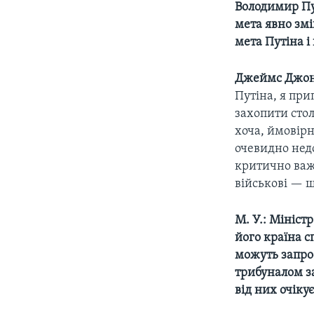
Володимир Пут
мета явно змі
мета Путіна і
Джеймс Джо
Путіна, я пр
захопити стол
хоча, ймовірн
очевидно недо
критично важл
військові — щ
М. У.: Мініс
його країна с
можуть запрос
трибуналом за
від них очікує