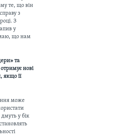
му те, що він
справу з
році. З
апив у
умаю, що нам
дери» та
 отримує нові
, якщо її
тання може
користати
 дмуть у бік
 становлять
ьності