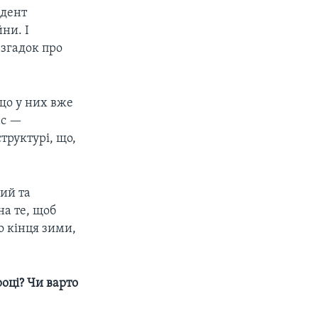
идент
ни. І
 згадок про
 що у них вже
ас —
труктурі, що,
кий та
на те, щоб
о кінця зими,
році? Чи варто