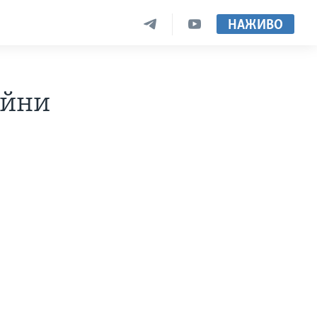
НАЖИВО
ійни