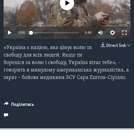
ВІДЕО
No media source currently available
СУСПІЛЬСТВО
ТЕЛЕПРОГРАМИ
ЕКОНОМІКА
ENGLISH
ЧАС-TIME
ІСТОРІЇ УСПІХУ УКРАЇНЦІВ
БРИФІНГ ГОЛОСУ АМЕРИКИ
0:00
5:49
Learning English
СТУДІЯ ВАШИНГТОН
Direct link
«Україна є нацією, яка цінує волю та
МИ В СОЦМЕРЕЖАХ
ВІКНО В АМЕРИКУ
свободу для всіх людей. Якщо ти
борешся за волю і свободу, Україна вітає тебе», -
ПРАЙМ-ТАЙМ
говорить в минулому американська журналістка, а
ПОГЛЯД З ВАШИНГТОНА
зараз – бойова медикиня ЗСУ Сара Ештон-Сірілло.
Мови
Поділитись