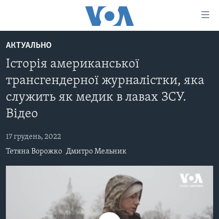
Спеціальні
потреби
Перейти
АКТУАЛЬНО
до
ГОЛОВНА
Історія американської
матеріалу
АКТУАЛЬНО
Перейти
трансгендерної журналістки, яка
АНАЛІТИКА
до
СВІТ
служить як медик в лавах ЗСУ.
меню
ПОЛІТИКА В США
США
сторінки
Відео
АДМІНІСТРАЦІЯ ПРЕЗИДЕНТА ТРАМПА: ПЕРШІ 100
УКРАЇНА
Перейти
ДНІВ
до
17 грудень, 2022
ВІЙНА - ЦЕ ОСОБИСТЕ
Пошуку
УКРАЇНЦІ В АМЕРИЦІ
Тетяна Ворожко
Дмитро Мельник
УКРАЇНЦІ У СВІТІ
УКРАЇНА
НАУКА
ІНТЕРВ'Ю
ЗДОРОВ'Я
БОРОТЬБА З ДЕЗІНФОРМАЦІЄЮ
КУЛЬТУРА