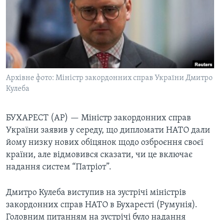
ВІДЕО
СУСПІЛЬСТВО
ТЕЛЕПРОГРАМИ
ЕКОНОМІКА
ENGLISH
ЧАС-TIME
ІСТОРІЇ УСПІХУ УКРАЇНЦІВ
БРИФІНГ ГОЛОСУ АМЕРИКИ
Learning English
СТУДІЯ ВАШИНГТОН
Архівне фото: Міністр закордонних справ України Дмитро
МИ В СОЦМЕРЕЖАХ
Кулеба
ВІКНО В АМЕРИКУ
ПРАЙМ-ТАЙМ
БУХАРЕСТ (AP) — Міністр закордонних справ
ПОГЛЯД З ВАШИНГТОНА
України заявив у середу, що дипломати НАТО дали
Мови
йому низку нових обіцянок щодо озброєння своєї
країни, але відмовився сказати, чи це включає
надання систем “Патріот”.
Дмитро Кулеба виступив на зустрічі міністрів
закордонних справ НАТО в Бухаресті (Румунія).
Головним питанням на зустрічі було надання