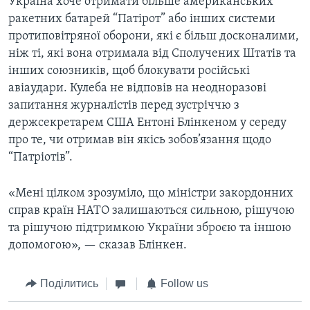
Україна хоче отримати більше американських
ракетних батарей “Патірот” або інших системи
протиповітряної оборони, які є більш досконалими,
ніж ті, які вона отримала від Сполучених Штатів та
інших союзників, щоб блокувати російські
авіаудари. Кулеба не відповів на неодноразові
запитання журналістів перед зустріччю з
держсекретарем США Ентоні Блінкеном у середу
про те, чи отримав він якісь зобов’язання щодо
“Патріотів”.
«Мені цілком зрозуміло, що міністри закордонних
справ країн НАТО залишаються сильною, рішучою
та рішучою підтримкою України зброєю та іншою
допомогою», — сказав Блінкен.
Поділитись
Follow us