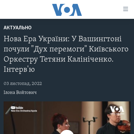
Спеціальні
потреби
Перейти
АКТУАЛЬНО
до
ГОЛОВНА
Нова Ера України: У Вашингтоні
матеріалу
АКТУАЛЬНО
Перейти
почули "Дух перемоги" Київського
АНАЛІТИКА
до
СВІТ
Оркестру Тетяни Калініченко.
меню
ПОЛІТИКА В США
США
сторінки
Інтерв'ю
АДМІНІСТРАЦІЯ ПРЕЗИДЕНТА ТРАМПА: ПЕРШІ 100
УКРАЇНА
Перейти
ДНІВ
до
03 листопад, 2022
ВІЙНА - ЦЕ ОСОБИСТЕ
Пошуку
УКРАЇНЦІ В АМЕРИЦІ
Ілона Войтович
УКРАЇНЦІ У СВІТІ
УКРАЇНА
НАУКА
ІНТЕРВ'Ю
ЗДОРОВ'Я
БОРОТЬБА З ДЕЗІНФОРМАЦІЄЮ
КУЛЬТУРА