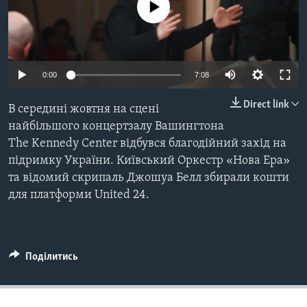
ВІДЕО
No media source currently available
СУСПІЛЬСТВО
ТЕЛЕПРОГРАМИ
ЕКОНОМІКА
ENGLISH
ЧАС-TIME
ІСТОРІЇ УСПІХУ УКРАЇНЦІВ
БРИФІНГ ГОЛОСУ АМЕРИКИ
0:00
7:08
Learning English
СТУДІЯ ВАШИНГТОН
Direct link
В середині жовтня на сцені
МИ В СОЦМЕРЕЖАХ
ВІКНО В АМЕРИКУ
найбільшого концертзалу Вашингтона
The Kennedy Center відбувся благодійний захід на
ПРАЙМ-ТАЙМ
підримку України. Київський Оркестр «Нова Ера»
ПОГЛЯД З ВАШИНГТОНА
та відомий скрипаль Джошуа Белл збирали кошти
Мови
для платформи United 24.
Поділитись